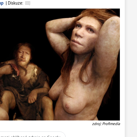
up
|
Diskuze:
zdroj: Profimedia