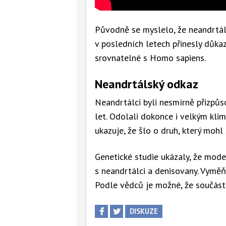
Původně se myslelo, že neandrtálc
v posledních letech přinesly důkaz
srovnatelné s Homo sapiens.
Neandrtálský odkaz
Neandrtálci byli nesmírně přizpůs
let. Odolali dokonce i velkým kl
ukazuje, že šlo o druh, který mohl 
Genetické studie ukázaly, že moder
s neandrtálci a denisovany. Vyměň
Podle vědců je možné, že součástí 
DISKUZE