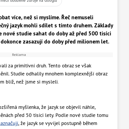
t mezi oblíbené zdroje na Googlu
bat více, než si myslíme. Řeč nemuseli
ečný jazyk mohli sdílet s tímto druhem. Základy
e nové studie sahat do doby až před 500 tisíci
 dokonce zasazují do doby před milionem let.
i za primitivní druh. Tento obraz se však
měnil. Studie odhalily mnohem komplexnější obraz
 blíž, než jsme si mysleli.
ozšířená myšlenka, že jazyk se objevil náhle,
nách před 50 tisíci lety. Podle nové studie tomu
aznačují
, že jazyk se vyvíjel postupně během