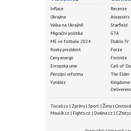
Inflace
Recenze
Ukrajina
Assassin's
Válka na Ukrajině
Starfield
Migrační politika
GTA
ME ve fotbale 2024
Diablo IV
Ruský prezident
Forza
Ceny energií
Fortnite
Evropská unie
Call of D
Penzijní reforma
The Elder 
Vynález
Kingdome
Deliveren
Tiscali.cz
|
Zprávy
|
Sport
|
Ženy
|
Cestová
Moulík.cz
|
Fights.cz
|
Dokina.cz
|
CZhity.
Denní výběr zajímavostí a 