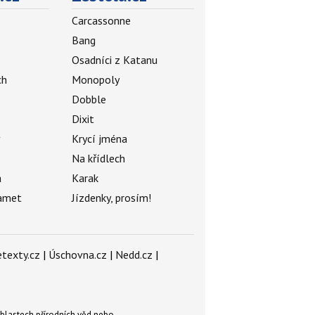
Carcassonne
Bang
Osadníci z Katanu
ch
Monopoly
Dobble
Dixit
ý
Krycí jména
Na křídlech
a
Karak
amet
Jízdenky, prosím!
texty.cz
|
Úschovna.cz
|
Nedd.cz
|
blastech přírodních věd nebo