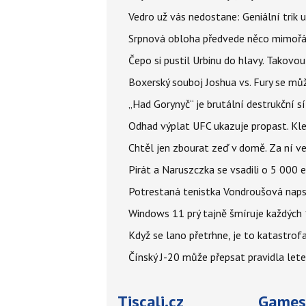
Vedro už vás nedostane: Geniální trik 
Srpnová obloha předvede něco mimořád
Čepo si pustil Urbinu do hlavy. Takovo
Boxerský souboj Joshua vs. Fury se můž
„Had Gorynyč“ je brutální destrukční síl
Odhad výplat UFC ukazuje propast. Kle
Chtěl jen zbourat zeď v domě. Za ní v
Pirát a Naruszczka se vsadili o 5 000 e
Potrestaná tenistka Vondroušová napsa
Windows 11 prý tajně šmíruje každých 1
Když se lano přetrhne, je to katastrofa
Čínský J-20 může přepsat pravidla letec
Tiscali.cz
Games