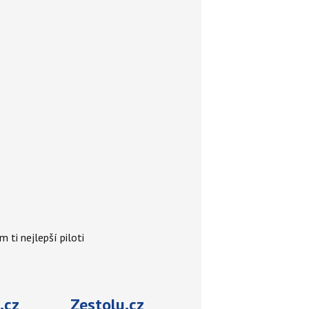
 ti nejlepší piloti
.cz
Zestolu.cz