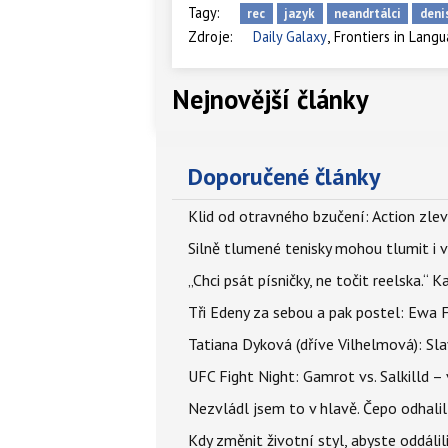
Tagy:
rec
jazyk
neandrtálci
deni
,
Zdroje:
Daily Galaxy
Frontiers in Lang
Nejnovější články
Doporučené články
Klid od otravného bzučení: Action zlev
Silně tlumené tenisky mohou tlumit i 
„Chci psát písničky, ne točit reelska.“ 
Tři Edeny za sebou a pak postel: Ewa 
Tatiana Dyková (dříve Vilhelmová): Slav
UFC Fight Night: Gamrot vs. Salkilld 
Nezvládl jsem to v hlavě. Čepo odhal
Kdy změnit životní styl, abyste oddáli