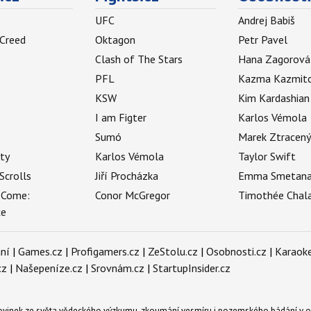
UFC
Andrej Babiš
 Creed
Oktagon
Petr Pavel
Clash of The Stars
Hana Zagorová
PFL
Kazma Kazmit
KSW
Kim Kardashian
I am Figter
Karlos Vémola
Sumó
Marek Ztracen
uty
Karlos Vémola
Taylor Swift
Scrolls
Jiří Procházka
Emma Smetan
 Come:
Conor McGregor
Timothée Chal
ce
ní
|
Games.cz
|
Profigamers.cz
|
ZeStolu.cz
|
Osobnosti.cz
|
Karaoke
cz
|
Našepeníze.cz
|
Srovnám.cz
|
StartupInsider.cz
novinek ze světa vědeckého výzkumu, zkoumání vesmíru i pozemského bádání v o