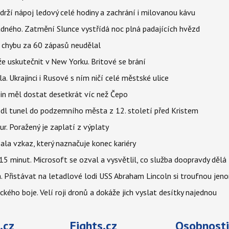
udrží nápoj ledový celé hodiny a zachrání i milovanou kávu
ného. Zatmění Slunce vystřídá noc plná padajících hvězd
u chybu za 60 zápasů neudělal
e uskutečnit v New Yorku. Britové se brání
a. Ukrajinci i Rusové s ním ničí celé městské ulice
in měl dostat desetkrát víc než Čepo
edl tunel do podzemního města z 12. století před Kristem
ur. Poražený je zaplatí z výplaty
la vzkaz, který naznačuje konec kariéry
5 minut. Microsoft se ozval a vysvětlil, co služba doopravdy dělá
. Přistávat na letadlové lodi USS Abraham Lincoln si troufnou jenom
kého boje. Velí roji dronů a dokáže jich vyslat desítky najednou
.cz
Fights.cz
Osobnosti