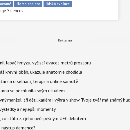
sované
Homo sapiens
lidská evoluce
uage Sciences
nil lapač hmyzu, vyčistí dvacet metrů prostoru
váš krevní oběh, ukazuje anatomie chodidla
Katarzia o selhání, terapii a online samotě
Farna se pochlubila svým rituálem
ný manžel, tři děti, kariéra i výhra v show Tvoje tvář má známý hla
– výsledky a nejlepší momenty
il, co stálo za jeho neúspěšným UFC debutem
li nástup demence?