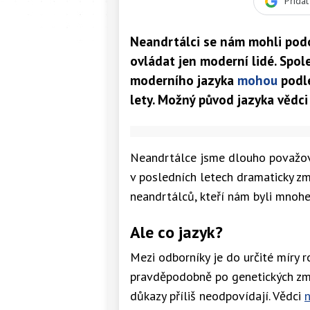
Přida
Neandrtálci se nám mohli podo
ovládat jen moderní lidé. Spol
moderního jazyka
mohou
podl
lety. Možný původ jazyka vědci
Neandrtálce jsme dlouho považoval
v posledních letech dramaticky z
neandrtálců, kteří nám byli mnohem
Ale co jazyk?
Mezi odborníky je do určité míry r
pravděpodobně po genetických změ
důkazy příliš neodpovídají. Vědci
n