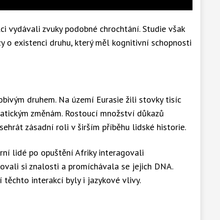
i vydávali zvuky podobné chrochtání. Studie však
y o existenci druhu, který měl kognitivní schopnosti
obivým druhem. Na území Eurasie žili stovky tisíc
imatickým změnám. Rostoucí množství důkazů
sehrát zásadní roli v širším příběhu lidské historie.
ní lidé po opuštění Afriky interagovali
ovali si znalosti a promíchávala se jejich DNA.
těchto interakcí byly i jazykové vlivy.