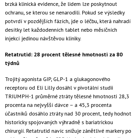
brzká klinická evidence, že lidem lze poskytnout
ochranu, se kterou se nenarodili. Pokud se výsledky
potvrdí v pozdějších fázích, jde o léčbu, která nahradí
desítky let každodenních tablet nebo měsíčních
injekcí jedinou návštěvou kliniky.
Retatrutid: 28 procent tělesné hmotnosti za 80
týdnů
Trojitý agonista GIP, GLP-1 a glukagonového
receptoru od Eli Lilly dosáhl v pivotální studii
TRIUMPH-1 průměrné ztráty tělesné hmotnosti 28,3
procenta na nejvyšší dávce – a 45,3 procenta
účastníků dosáhlo ztráty nad 30 procent, tedy hodnot
historicky spojovaných výhradně s bariatrickou
chirurgií. Retatrutid navíc snižuje zánětlivé markery po