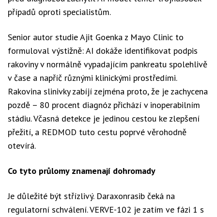
případů oproti specialistům.
Senior autor studie Ajit Goenka z Mayo Clinic to
formuloval výstižně: AI dokáže identifikovat podpis
rakoviny v normálně vypadajícím pankreatu spolehlivě
v čase a napříč různými klinickými prostředími.
Rakovina slinivky zabíjí zejména proto, že je zachycena
pozdě – 80 procent diagnóz přichází v inoperabilním
stádiu. Včasná detekce je jedinou cestou ke zlepšení
přežití, a REDMOD tuto cestu poprvé věrohodně
otevírá.
Co tyto průlomy znamenají dohromady
Je důležité být střízlivý. Daraxonrasib čeká na
regulatorní schválení. VERVE-102 je zatím ve fázi 1 s