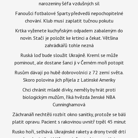
narozeniny šéfa vzdušných sil
Fanoušci fotbalové Sparty předvedli nepochopitelné
chování. Klub musí zaplatit tučnou pokutu
Krtka vyženete kuchyňským odpadem zabaleným do
novin. Stačí je položit ke krtinci a čekat. Většina
zahrádkářů tohle nezná
Ruská loď bude sloužit Ukrajině. Kreml se může
pominout, ale dostane šanci ji v Černém moři potopit
Rusům dávají po hubě dobrovolníci z 72 zemí světa.
Skoro polovina jich přijela z Latinské Ameriky
Chci chránit mladé dívky, neměly by hrát proti
biologickým mužům, říká hvězda ženské NBA
Cunninghamová
Záchranáři nechtěli rozbít okno sanitky, protože se báli
platit opravu. Pacient s rakovinou uvnitř trpěl 45 minut
Rusko hoří, selhává. Ukrajinské rakety a drony tvrdě drtí