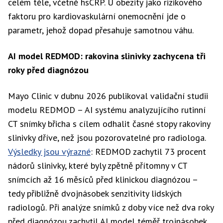
celém těle, včetně hsCRP. U obezity jako rizikového
faktoru pro kardiovaskulární onemocnění jde o
parametr, jehož dopad přesahuje samotnou váhu.
AI model REDMOD: rakovina slinivky zachycena tři
roky před diagnózou
Mayo Clinic v dubnu 2026 publikoval validační studii
modelu REDMOD – AI systému analyzujícího rutinní
CT snímky břicha s cílem odhalit časné stopy rakoviny
slinivky dříve, než jsou pozorovatelné pro radiologa.
Výsledky jsou výrazné
: REDMOD zachytil 73 procent
nádorů slinivky, které byly zpětně přítomny v CT
snímcích až 16 měsíců před klinickou diagnózou –
tedy přibližně dvojnásobek senzitivity lidských
radiologů. Při analýze snímků z doby více než dva roky
před diagnózou zachytil AI model téměř trojnásobek