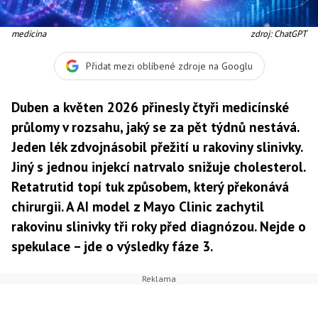
medicina
zdroj: ChatGPT
Přidat mezi oblíbené zdroje na Googlu
Duben a květen 2026 přinesly čtyři medicínské
průlomy v rozsahu, jaký se za pět týdnů nestává.
Jeden lék zdvojnásobil přežití u rakoviny slinivky.
Jiný s jednou injekcí natrvalo snižuje cholesterol.
Retatrutid topí tuk způsobem, který překonává
chirurgii. A AI model z Mayo Clinic zachytil
rakovinu slinivky tři roky před diagnózou. Nejde o
spekulace – jde o výsledky fáze 3.