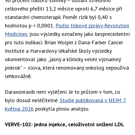
90 procent nádorů slinivky – dosáhl středního
celkového přežití 13,2 měsíce oproti 6,7 měsíce při
standardní chemoterapii. Poměr rizik byl 0,40 s
hodnotou p < 0,0001.
Podle tiskové zprávy Revolution
Medicines
jsou výsledky označeny jako bezprecedentní
pro tuto indikaci. Brian Wolpin z Dana-Farber Cancer
Institute a Harvardovy lékařské školy výsledky
okomentoval jako „jasný a klinicky velmi významný
pokrok" – slova, která renomovaný onkolog nepoužívá
lehkovážně.
Daraxonrasib není vyléčení. Je to průlom v tom, co
bylo dosud neléčitelné.
Studie publikovaná v NEJM 7.
května 2026
poskytla plnou analýzu.
VERVE-102: jedna injekce, celoživotní snížení LDL