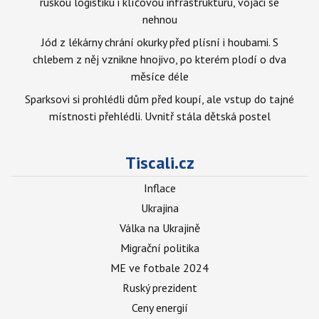
ruskou logistiku i klíčovou infrastrukturu, vojáci se
nehnou
Jód z lékárny chrání okurky před plísní i houbami. S
chlebem z něj vznikne hnojivo, po kterém plodí o dva
měsíce déle
Sparksovi si prohlédli dům před koupí, ale vstup do tajné
místnosti přehlédli. Uvnitř stála dětská postel
Tiscali.cz
Inflace
Ukrajina
Válka na Ukrajině
Migrační politika
ME ve fotbale 2024
Ruský prezident
Ceny energií