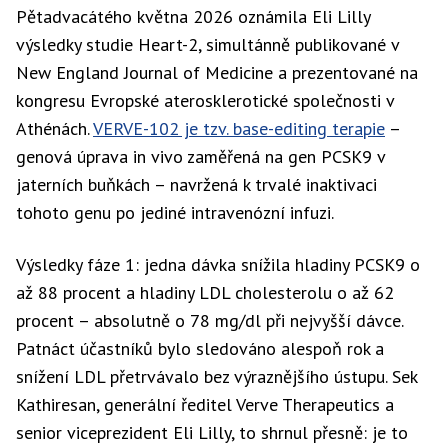
Pětadvacátého května 2026 oznámila Eli Lilly
výsledky studie Heart-2, simultánně publikované v
New England Journal of Medicine a prezentované na
kongresu Evropské aterosklerotické společnosti v
Athénách.
VERVE-102 je tzv. base-editing terapie
–
genová úprava in vivo zaměřená na gen PCSK9 v
jaterních buňkách – navržená k trvalé inaktivaci
tohoto genu po jediné intravenózní infuzi.
Výsledky fáze 1: jedna dávka snížila hladiny PCSK9 o
až 88 procent a hladiny LDL cholesterolu o až 62
procent – absolutně o 78 mg/dl při nejvyšší dávce.
Patnáct účastníků bylo sledováno alespoň rok a
snížení LDL přetrvávalo bez výraznějšího ústupu. Sek
Kathiresan, generální ředitel Verve Therapeutics a
senior viceprezident Eli Lilly, to shrnul přesně: je to