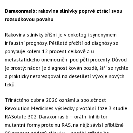
Daraxonrasib: rakovina slinivky poprvé ztrácí svou
rozsudkovou povahu
Rakovina slinivky břišní je v onkologii synonymem
infaustní prognózy. Pětileté přežití od diagnózy se
pohybuje kolem 12 procent celkově a u
metastatického onemocnění pod pěti procenty. Důvod
je prostý: nádor je diagnostikován pozdě, šíří se rychle
a prakticky nezareagoval na desetiletí vývoje nových
léků.
Třináctého dubna 2026 oznámila společnost
Revolution Medicines výsledky pivotální fáze 3 studie
RASolute 302. Daraxonrasib – orální inhibitor
mutantní formy proteinu RAS, na nějž závisí přibližně