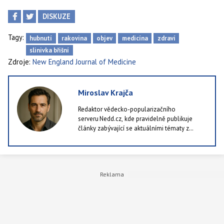
DISKUZE
Tagy:
hubnutí
rakovina
objev
medicína
zdraví
slinivka břišní
Zdroje:
New England Journal of Medicine
Miroslav Krajča
Redaktor vědecko-popularizačního
serveru Nedd.cz, kde pravidelně publikuje
články zabývající se aktuálními tématy z
oblastí jako příroda, technologie i lidské
zdraví. Rád kombinuje dostupné výzkumy a
studie se srozumitelným podáním, protože je
k ničemu publikovat články, které ocení pět
lidí v republice. Ve volných chvílích rád chodí
po lese a nebo alespoň po městě.