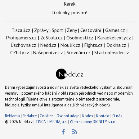
Karak
Jízdenky, prosím!
Tiscali.cz
|
Zprávy
|
Sport
|
Ženy
|
Cestování
|
Games.cz
|
Profigamers.cz
|
ZeStolu.cz
|
Osobnosti.cz
|
Karaoketexty.cz
|
Úschovna.cz
|
Nedd.cz
|
Moulík.cz
|
Fights.cz
|
Dokina.cz
|
CZhity.cz
|
Našepeníze.cz
|
Srovnám.cz
|
StartupInsider.cz
Denní výběr zajímavostí a novinek ze světa vědeckého výzkumu, zkoumání
vesmíru i pozemského bádání v oblastech přírodních věd nebo moderních
technologií. Píšeme čtivě a srozumitelně o tématech z astronomie,
biologie, fyziky, umělé inteligence a dalších vědeckých oborů.
Reklama
|
Redakce
|
Cookies
|
Osobní údaje
|
Kodex
|
Kontakt
|
O nás
© 2026 Nedd.cz |
TISCALI MEDIA, a.s.
|
Člen skupiny DIGNITY, s.r.o.