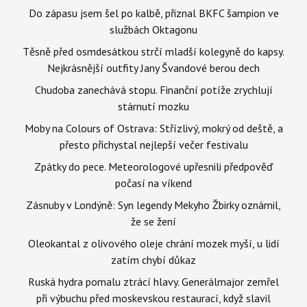
Do zápasu jsem šel po kalbě, přiznal BKFC šampion ve
službách Oktagonu
Těsně před osmdesátkou strčí mladší kolegyně do kapsy.
Nejkrásnější outfity Jany Švandové berou dech
Chudoba zanechává stopu. Finanční potíže zrychlují
stárnutí mozku
Moby na Colours of Ostrava: Střízlivý, mokrý od deště, a
přesto přichystal nejlepší večer festivalu
Zpátky do pece. Meteorologové upřesnili předpověď
počasí na víkend
Zásnuby v Londýně: Syn legendy Mekyho Žbirky oznámil,
že se žení
Oleokantal z olivového oleje chrání mozek myší, u lidí
zatím chybí důkaz
Ruská hydra pomalu ztrácí hlavy. Generálmajor zemřel
při výbuchu před moskevskou restaurací, když slavil