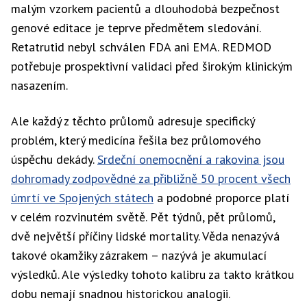
malým vzorkem pacientů a dlouhodobá bezpečnost
genové editace je teprve předmětem sledování.
Retatrutid nebyl schválen FDA ani EMA. REDMOD
potřebuje prospektivní validaci před širokým klinickým
nasazením.
Ale každý z těchto průlomů adresuje specifický
problém, který medicína řešila bez průlomového
úspěchu dekády.
Srdeční onemocnění a rakovina jsou
dohromady zodpovědné za přibližně 50 procent všech
úmrtí ve Spojených státech
a podobné proporce platí
v celém rozvinutém světě. Pět týdnů, pět průlomů,
dvě největší příčiny lidské mortality. Věda nenazývá
takové okamžiky zázrakem – nazývá je akumulací
výsledků. Ale výsledky tohoto kalibru za takto krátkou
dobu nemají snadnou historickou analogii.