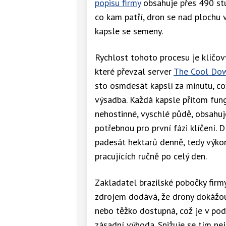
popisu firmy
obsahuje přes 490 stu
co kam patří, dron se nad plochu v
kapsle se semeny.
Rychlost tohoto procesu je klíčo
které převzal server
The Cool Do
sto osmdesát kapslí za minutu, co
výsadba. Každá kapsle přitom fung
nehostinné, vyschlé půdě, obsahuje
potřebnou pro první fázi klíčení.
padesát hektarů denně, tedy výkon,
pracujících ručně po celý den.
Zakladatel brazilské pobočky firm
zdrojem dodává, že drony dokážou o
nebo těžko dostupná, což je v pod
zásadní výhoda. Snižuje se tím neje