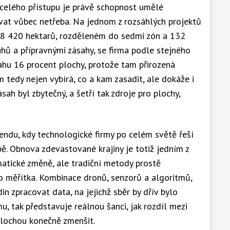
 celého přístupu je právě schopnost umělé
vat vůbec netřeba. Na jednom z rozsáhlých projektů
 8 420 hektarů, rozděleném do sedmi zón a 132
uhů a přípravnými zásahy, se firma podle stejného
ahu 16 procent plochy, protože tam přirozená
tedy nejen vybírá, co a kam zasadit, ale dokáže i
sah byl zbytečný, a šetří tak zdroje pro plochy,
rendu, kdy technologické firmy po celém světě řeší
. Obnova zdevastované krajiny je totiž jedním z
imatické změně, ale tradiční metody prostě
 měřítka. Kombinace dronů, senzorů a algoritmů,
n zpracovat data, na jejichž sběr by dřív bylo
, tak představuje reálnou šanci, jak rozdíl mezi
lochou konečně zmenšit.