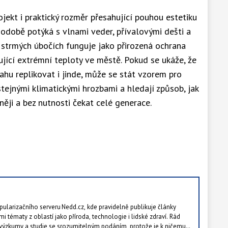
jekt i praktický rozměr přesahující pouhou estetiku
odobě potýká s vlnami veder, přívalovými dešti a
 strmých úbočích funguje jako přirozená ochrana
ňující extrémní teploty ve městě. Pokud se ukáže, že
hu replikovat i jinde, může se stát vzorem pro
stejnými klimatickými hrozbami a hledají způsob, jak
vněji a bez nutnosti čekat celé generace.
ularizačního serveru Nedd.cz, kde pravidelně publikuje články
mi tématy z oblastí jako příroda, technologie i lidské zdraví. Rád
ýzkumy a studie se srozumitelným podáním, protože je k ničemu