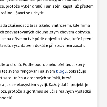
ce, protože výběr druhů i umístění kapslí už předem
reálnou šanci se uchytit.
ádá zkušenost z brazilského vnitrozemí, kde firma
nách zdevastovaných dlouholetým chovem dobytka.
e na dříve mrtvé půdě objevila tráva, keře i první
i tvrdá, vyschlá zem dokáže při správném zásahu
dletu dronů. Podle podrobného přehledu, který
pěti let svého fungování na svém
blogu
, pokračuje
 satelitních a dronových snímků, které
a jak se ekosystém vyvíjí. Každý další projekt je
ozí, protože algoritmus se učí z reálných výsledků
 modelů.