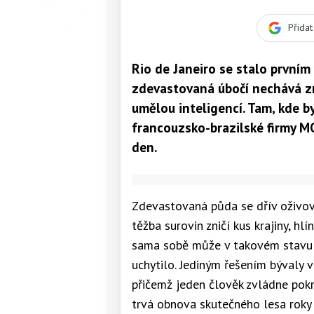
Přida
Rio de Janeiro se stalo prvním
zdevastovaná úbočí nechává z
umělou inteligencí. Tam, kde b
francouzsko-brazilské firmy MO
den.
Zdevastovaná půda se dřív oživov
těžba surovin zničí kus krajiny, h
sama sobě může v takovém stavu zů
uchytilo. Jediným řešením bývaly v
přičemž jeden člověk zvládne pok
trvá obnova skutečného lesa roky a