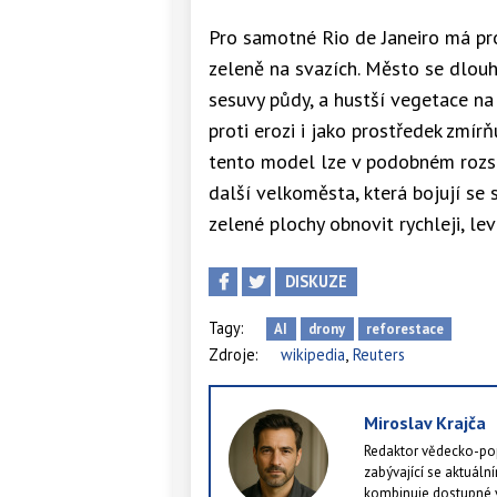
Pro samotné Rio de Janeiro má pro
zeleně na svazích. Město se dlouh
sesuvy půdy, a hustší vegetace na
proti erozi i jako prostředek zmír
tento model lze v podobném rozsa
další velkoměsta, která bojují se 
zelené plochy obnovit rychleji, le
DISKUZE
Tagy:
AI
drony
reforestace
,
Zdroje:
wikipedia
Reuters
Miroslav Krajča
Redaktor vědecko-pop
zabývající se aktuální
kombinuje dostupné v