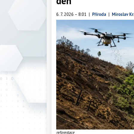
den
6. 7. 2026 – 8:01
|
Příroda
|
Miroslav Kr
reforestace