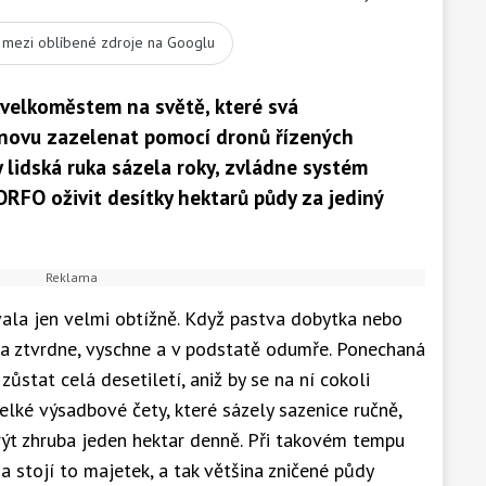
t mezi oblíbené zdroje na Googlu
 velkoměstem na světě, které svá
novu zazelenat pomocí dronů řízených
y lidská ruka sázela roky, zvládne systém
RFO oživit desítky hektarů půdy za jediný
ala jen velmi obtížně. Když pastva dobytka nebo
lína ztvrdne, vyschne a v podstatě odumře. Ponechaná
stat celá desetiletí, aniž by se na ní cokoli
elké výsadbové čety, které sázely sazenice ručně,
rýt zhruba jeden hektar denně. Při takovém tempu
 stojí to majetek, a tak většina zničené půdy