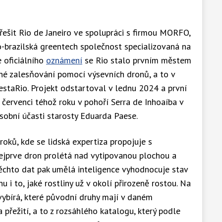
ešit Rio de Janeiro ve spolupráci s firmou MORFO,
o-brazilská greentech společnost specializovaná na
 oficiálního
oznámení
se Rio stalo prvním městem
né zalesňování pomocí výsevních dronů, a to v
staRio. Projekt odstartoval v lednu 2024 a první
červenci téhož roku v pohoří Serra de Inhoaíba v
sobní účasti starosty Eduarda Paese.
roků, kde se lidská expertiza propojuje s
jprve dron prolétá nad vytipovanou plochou a
těchto dat pak umělá inteligence vyhodnocuje stav
 i to, jaké rostliny už v okolí přirozeně rostou. Na
vybírá, které původní druhy mají v daném
 přežití, a to z rozsáhlého katalogu, který podle