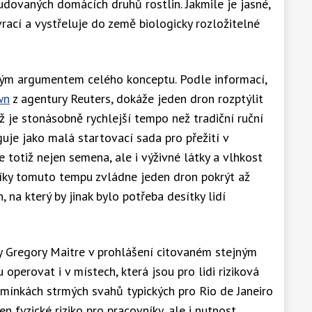
dovaných domácích druhů rostlin. Jakmile je jasné,
rací a vystřeluje do země biologicky rozložitelné
vým argumentem celého konceptu. Podle informací,
wn
z agentury Reuters, dokáže jeden dron rozptýlit
ž je stonásobně rychlejší tempo než tradiční ruční
uje jako malá startovací sada pro přežití v
 totiž nejen semena, ale i výživné látky a vlhkost
 Díky tomuto tempu zvládne jeden dron pokrýt až
 na který by jinak bylo potřeba desítky lidí
y Gregory Maitre v prohlášení citovaném stejným
perovat i v místech, která jsou pro lidi riziková
mínkách strmých svahů typických pro Rio de Janeiro
n fyzické riziko pro pracovníky, ale i nutnost