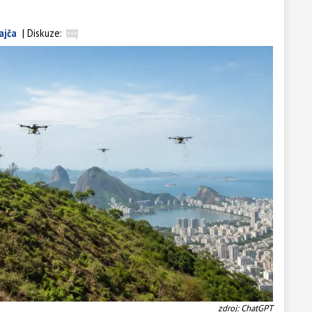
ajča
|
Diskuze:
zdroj: ChatGPT