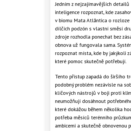
Jedním z nejzajímavějších detailů
inteligence rozpoznat, kde zasaho
v biomu Mata Atlântica o rozloze
dílčích podzón s vlastní směsí dr
zdroje rozhodla ponechat bez zás
obnova už fungovala sama. Systém 
rozpoznat místa, kde by jakýkoli zá
které pomoc skutečně potřebují.
Tento přístup zapadá do širšího t
podobný problém nezávisle na sobě
klíčových nástrojů v boji proti kl
neumožňují dosáhnout potřebného
které dokážou během několika hodi
potřeba měsíců terénního průzkumu
ambicemi a skutečně obnovenou p