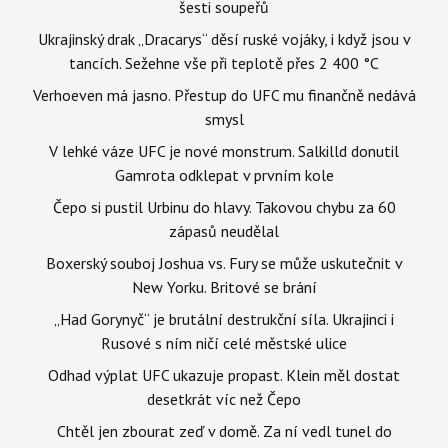
šesti soupeřů
Ukrajinský drak „Dracarys“ děsí ruské vojáky, i když jsou v
tancích. Sežehne vše při teplotě přes 2 400 °C
Verhoeven má jasno. Přestup do UFC mu finančně nedává
smysl
V lehké váze UFC je nové monstrum. Salkilld donutil
Gamrota odklepat v prvním kole
Čepo si pustil Urbinu do hlavy. Takovou chybu za 60
zápasů neudělal
Boxerský souboj Joshua vs. Fury se může uskutečnit v
New Yorku. Britové se brání
„Had Gorynyč“ je brutální destrukční síla. Ukrajinci i
Rusové s ním ničí celé městské ulice
Odhad výplat UFC ukazuje propast. Klein měl dostat
desetkrát víc než Čepo
Chtěl jen zbourat zeď v domě. Za ní vedl tunel do