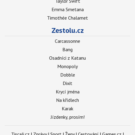
Taylor Swift
Emma Smetana
Timothée Chalamet
Zestolu.cz
Carcassonne
Bang
Osadníci z Katanu
Monopoly
Dobble
Dixit
Krycí jména
Na křídlech
Karak
Jízdenky, prosím!
Tiscali.cz
|
Zprávy
|
Sport
|
Ženy
|
Cestování
|
Games.cz
|