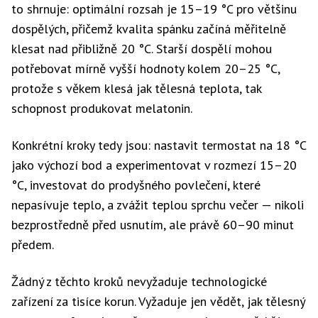
to shrnuje: optimální rozsah je 15–19 °C pro většinu
dospělých, přičemž kvalita spánku začíná měřitelně
klesat nad přibližně 20 °C. Starší dospělí mohou
potřebovat mírně vyšší hodnoty kolem 20–25 °C,
protože s věkem klesá jak tělesná teplota, tak
schopnost produkovat melatonin.
Konkrétní kroky tedy jsou: nastavit termostat na 18 °C
jako výchozí bod a experimentovat v rozmezí 15–20
°C, investovat do prodyšného povlečení, které
nepasívuje teplo, a zvážit teplou sprchu večer — nikoli
bezprostředně před usnutím, ale právě 60–90 minut
předem.
Žádný z těchto kroků nevyžaduje technologické
zařízení za tisíce korun. Vyžaduje jen vědět, jak tělesný