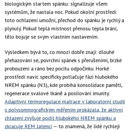
biologickým startem spánku: signalizuje všem
systémům, že nastala noc. Pokud okolní prostředí
toto ochlazení umožní, přechod do spánku je rychlý a
plynulý. Pokud teplá místnost přenosu tepla brání,
tělo bojuje se svým vlastním nastavením.
Výsledkem bývá to, co mnozí dobře znají: dlouhé
přehazování se, povrchní spánek s přerušeními, brzké
probouzení a ráno bez pocitu odpočinku. Horké
prostředí navíc specificky potlačuje fázi hlubokého
NREM spánku (N3), kde probíhá konsolidace paměti,
regenerace svalové tkáně a posilování imunity.
Adaptivní termoregulace matrace v laboratorní studii
s polysomnografickým měřením prokázala, že aktivní
chlazení zvyšuje podíl hlubokého NREM spánku a
zkracuje REM latenci
— to znamená, že lidé rychleji