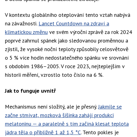
V kontextu globálního oteplování tento vztah nabývá
na závažnosti.
Lancet Countdown na zdraví a
klimatickou změnu
ve svém výroční zprávě za rok 2024
poprvé zahrnul spánek jako sledovanou proměnnou a
zjistil, že vysoké noční teploty způsobily celosvětově
o 5 % více hodin nedostatečného spánku ve srovnání
s obdobím 1986–2005. V roce 2023, nejteplejším v
historii měření, vzrostlo toto číslo na 6 %.
Jak to funguje uvnitř
Mechanismus není složitý, ale je přesný.
Jakmile se
začne stmívat, mozková šišinka zahájí produkci
melatoninu — a paralelně s tím začíná klesat teplota
jádra těla o přibližně 1 až 1,5 °C
. Tento pokles je