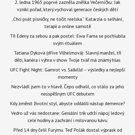
2. ledna 1965 poprvé zazněla znělka Večerníčku: Jak
vznikl pořad, který vychoval generace českých dětí
„Chci psát písničky, ne točit reelska.“ Katarzia o selhání,
terapii a online samotě
Tři Edeny za sebou a pak postel: Ewa Farna se pochlubila
svým rituálem
Tatiana Dyková (dříve Vilhelmová): Slavný manžel, tři
děti, kariéra i výhra v show Tvoje tvář má známý hlas
UFC Fight Night: Gamrot vs. Salkilld – výsledky a nejlepší
momenty
Nezvládl jsem to v hlavě. Čepo odhalil, co stálo za jeho
neúspěšným UFC debutem
Kdy změnit životní styl, abyste oddálili nástup demence?
Vedro už vás nedostane: Geniální trik udrží nápoj ledový
celé hodiny a zachrání i milovanou kávu
Před 14 dny čelil Furymu. Teď Polák dostal výprask od