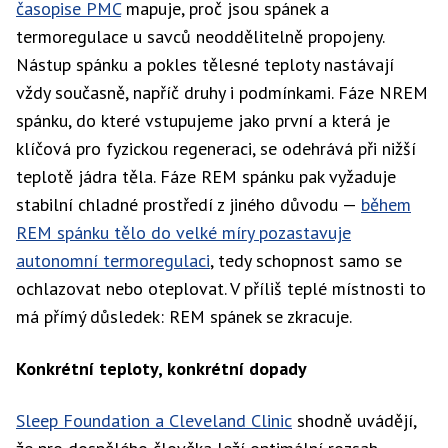
časopise PMC
mapuje, proč jsou spánek a
termoregulace u savců neoddělitelně propojeny.
Nástup spánku a pokles tělesné teploty nastávají
vždy současně, napříč druhy i podmínkami. Fáze NREM
spánku, do které vstupujeme jako první a která je
klíčová pro fyzickou regeneraci, se odehrává při nižší
teplotě jádra těla. Fáze REM spánku pak vyžaduje
stabilní chladné prostředí z jiného důvodu —
během
REM spánku tělo do velké míry pozastavuje
autonomní termoregulaci
, tedy schopnost samo se
ochlazovat nebo oteplovat. V příliš teplé místnosti to
má přímý důsledek: REM spánek se zkracuje.
Konkrétní teploty, konkrétní dopady
Sleep Foundation a Cleveland Clinic
shodně uvádějí,