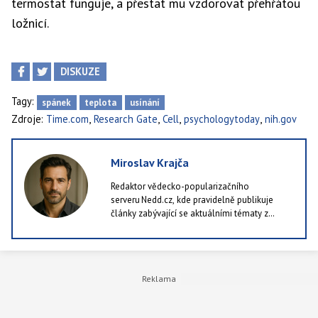
termostat funguje, a přestat mu vzdorovat přehřátou
ložnicí.
DISKUZE
Tagy:
spánek
teplota
usínání
,
,
,
,
Zdroje:
Time.com
Research Gate
Cell
psychologytoday
nih.gov
Miroslav Krajča
Redaktor vědecko-popularizačního
serveru Nedd.cz, kde pravidelně publikuje
články zabývající se aktuálními tématy z
oblastí jako příroda, technologie i lidské
zdraví. Rád kombinuje dostupné výzkumy a
studie se srozumitelným podáním, protože je
k ničemu publikovat články, které ocení pět
lidí v republice. Ve volných chvílích rád chodí
po lese a nebo alespoň po městě.