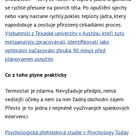
se rychle přesune na povrch těla. Po opuštění sprchy
nebo vany nastane rychlý pokles teploty jádra, který
napodobuje a zesiluje přirozený cirkadiánní proces.
Výzkumníci z Texaské univerzity v Austinu, kteří tuto
metaanalýzu zpracovávali, identifikovali jako
optimální načasování zhruba 90 minut před
plánovaným usnutím
.
Co z toho plyne prakticky
Termostat je zdarma. Nevyžaduje předpis, nemá
vedlejší účinky a není za ním žádný obchodní zájem.
Přesto je to jedna z nejméně využívaných spánkových
intervencí.
Psychologická přehledová studie v Psychology Today