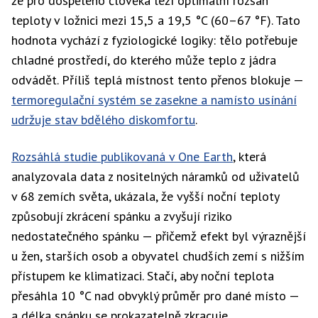
že pro dospělého člověka leží optimální rozsah
teploty v ložnici mezi 15,5 a 19,5 °C (60–67 °F). Tato
hodnota vychází z fyziologické logiky: tělo potřebuje
chladné prostředí, do kterého může teplo z jádra
odvádět. Příliš teplá místnost tento přenos blokuje —
termoregulační systém se zasekne a namísto usínání
udržuje stav bdělého diskomfortu
.
Rozsáhlá studie publikovaná v One Earth
, která
analyzovala data z nositelných náramků od uživatelů
v 68 zemích světa, ukázala, že vyšší noční teploty
způsobují zkrácení spánku a zvyšují riziko
nedostatečného spánku — přičemž efekt byl výraznější
u žen, starších osob a obyvatel chudších zemí s nižším
přístupem ke klimatizaci. Stačí, aby noční teplota
přesáhla 10 °C nad obvyklý průměr pro dané místo —
a délka spánku se prokazatelně zkracuje.