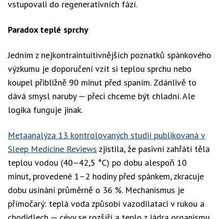
vstupovali do regenerativních fází.
Paradox teplé sprchy
Jedním z nejkontraintuitivnějších poznatků spánkového
výzkumu je doporučení vzít si teplou sprchu nebo
koupel přibližně 90 minut před spaním. Zdánlivě to
dává smysl naruby — přeci chceme být chladní. Ale
logika funguje jinak.
Metaanalýza 13 kontrolovaných studií publikovaná v
Sleep Medicine Reviews
zjistila, že pasivní zahřátí těla
teplou vodou (40–42,5 °C) po dobu alespoň 10
minut, provedené 1–2 hodiny před spánkem, zkracuje
dobu usínání průměrně o 36 %. Mechanismus je
přímočarý: teplá voda způsobí vazodilataci v rukou a
chodidlech — cévy se rozšíří a teplo z jádra organismu