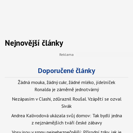
Nejnovější články
Doporučené články
Žádná mouka, žádný cukr, žádné mléko, jídelníček
Ronalda je záměrně jednotvárný
Nezápasím v Clashi, zdůraznil Roušal. Vzápětí se ozval
Sivák
Andrea Kalivodová ukázala svůj domov: Tak bydlí jedna
z nejznámějších tváří české zábavy
Vosy jsou v srpnu nejnebezpečnější: Přírodní triky, jak je