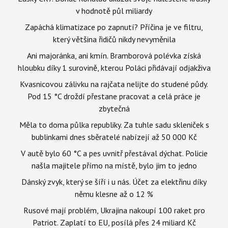
v hodnotě půl miliardy
Zapáchá klimatizace po zapnutí? Příčina je ve filtru,
který většina řidičů nikdy nevyměnila
Ani majoránka, ani kmín. Bramborová polévka získá
hloubku díky 1 surovině, kterou Poláci přidávají odjakživa
Kvasnicovou zálivku na rajčata nelijte do studené půdy.
Pod 15 °C droždí přestane pracovat a celá práce je
zbytečná
Měla to doma půlka republiky. Za tuhle sadu skleniček s
bublinkami dnes sběratelé nabízejí až 50 000 Kč
V autě bylo 60 °C a pes uvnitř přestával dýchat. Policie
našla majitele přímo na místě, bylo jim to jedno
Dánský zvyk, který se šíří i u nás. Účet za elektřinu díky
němu klesne až o 12 %
Rusové mají problém, Ukrajina nakoupí 100 raket pro
Patriot. Zaplatí to EU, posílá přes 24 miliard Kč