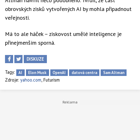
Altman navrhl něco podobného. Tvrdil, že část
obrovských zisků vytvořených AI by mohla připadnout
veřejnosti.
Má to ale háček – ziskovost umělé inteligence je
přinejmenším sporná.
DISKUZE
Tagy:
AI
Elon Musk
OpenAI
datová centra
Sam Altman
,
Zdroje:
yahoo.com
Futurism