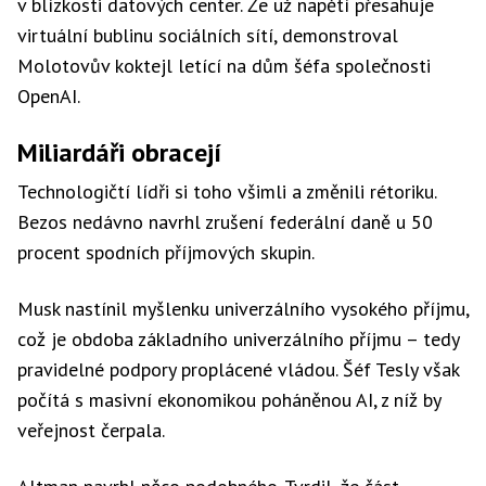
v blízkosti datových center. Že už napětí přesahuje
virtuální bublinu sociálních sítí, demonstroval
Molotovův koktejl letící na dům šéfa společnosti
OpenAI.
Miliardáři obracejí
Technologičtí lídři si toho všimli a změnili rétoriku.
Bezos nedávno navrhl zrušení federální daně u 50
procent spodních příjmových skupin.
Musk nastínil myšlenku univerzálního vysokého příjmu,
což je obdoba základního univerzálního příjmu – tedy
pravidelné podpory proplácené vládou. Šéf Tesly však
počítá s masivní ekonomikou poháněnou AI, z níž by
veřejnost čerpala.