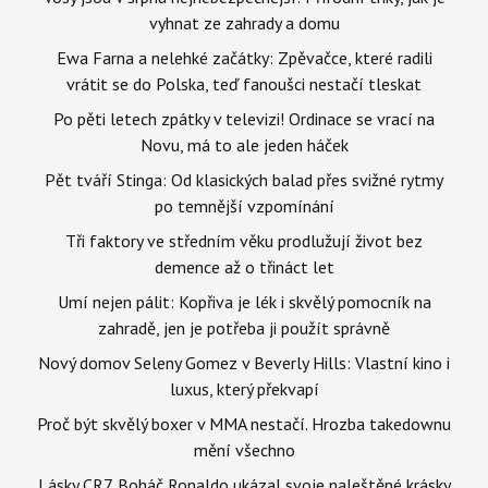
vyhnat ze zahrady a domu
Ewa Farna a nelehké začátky: Zpěvačce, které radili
vrátit se do Polska, teď fanoušci nestačí tleskat
Po pěti letech zpátky v televizi! Ordinace se vrací na
Novu, má to ale jeden háček
Pět tváří Stinga: Od klasických balad přes svižné rytmy
po temnější vzpomínání
Tři faktory ve středním věku prodlužují život bez
demence až o třináct let
Umí nejen pálit: Kopřiva je lék i skvělý pomocník na
zahradě, jen je potřeba ji použít správně
Nový domov Seleny Gomez v Beverly Hills: Vlastní kino i
luxus, který překvapí
Proč být skvělý boxer v MMA nestačí. Hrozba takedownu
mění všechno
Lásky CR7. Boháč Ronaldo ukázal svoje naleštěné krásky