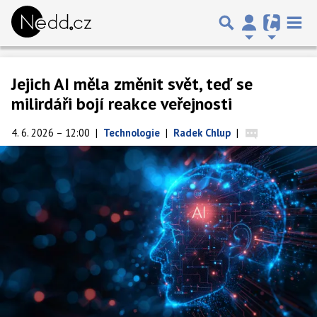
Jejich AI měla změnit svět, teď se
milirdáři bojí reakce veřejnosti
4. 6. 2026 – 12:00
|
Technologie
|
Radek Chlup
|