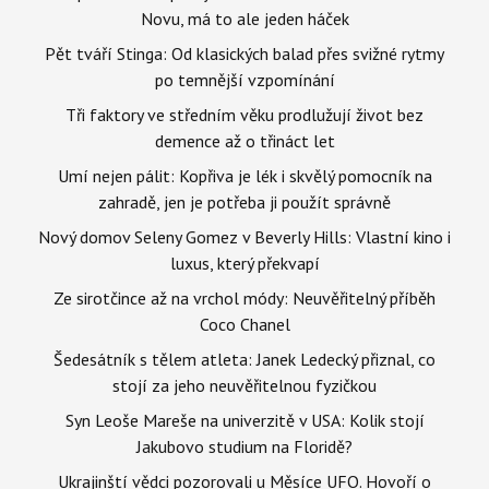
Novu, má to ale jeden háček
Pět tváří Stinga: Od klasických balad přes svižné rytmy
po temnější vzpomínání
Tři faktory ve středním věku prodlužují život bez
demence až o třináct let
Umí nejen pálit: Kopřiva je lék i skvělý pomocník na
zahradě, jen je potřeba ji použít správně
Nový domov Seleny Gomez v Beverly Hills: Vlastní kino i
luxus, který překvapí
Ze sirotčince až na vrchol módy: Neuvěřitelný příběh
Coco Chanel
Šedesátník s tělem atleta: Janek Ledecký přiznal, co
stojí za jeho neuvěřitelnou fyzičkou
Syn Leoše Mareše na univerzitě v USA: Kolik stojí
Jakubovo studium na Floridě?
Ukrajinští vědci pozorovali u Měsíce UFO. Hovoří o