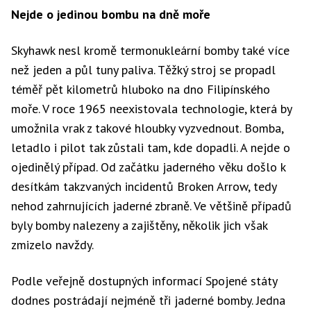
Nejde o jedinou bombu na dně moře
Skyhawk nesl kromě termonukleární bomby také více
než jeden a půl tuny paliva. Těžký stroj se propadl
téměř pět kilometrů hluboko na dno Filipínského
moře. V roce 1965 neexistovala technologie, která by
umožnila vrak z takové hloubky vyzvednout. Bomba,
letadlo i pilot tak zůstali tam, kde dopadli. A nejde o
ojedinělý případ. Od začátku jaderného věku došlo k
desítkám takzvaných incidentů Broken Arrow, tedy
nehod zahrnujících jaderné zbraně. Ve většině případů
byly bomby nalezeny a zajištěny, několik jich však
zmizelo navždy.
Podle veřejně dostupných informací Spojené státy
dodnes postrádají nejméně tři jaderné bomby. Jedna