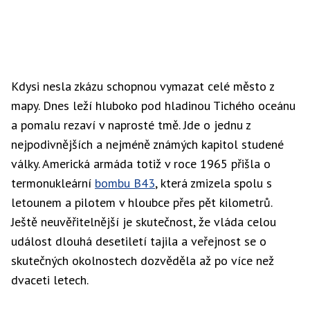
Kdysi nesla zkázu schopnou vymazat celé město z
mapy. Dnes leží hluboko pod hladinou Tichého oceánu
a pomalu rezaví v naprosté tmě. Jde o jednu z
nejpodivnějších a nejméně známých kapitol studené
války. Americká armáda totiž v roce 1965 přišla o
termonukleární
bombu B43
, která zmizela spolu s
letounem a pilotem v hloubce přes pět kilometrů.
Ještě neuvěřitelnější je skutečnost, že vláda celou
událost dlouhá desetiletí tajila a veřejnost se o
skutečných okolnostech dozvěděla až po více než
dvaceti letech.