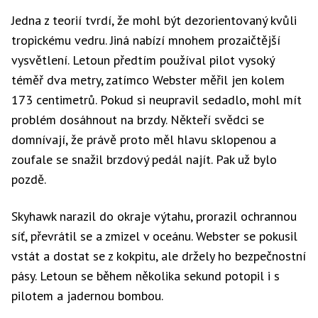
Jedna z teorií tvrdí, že mohl být dezorientovaný kvůli
tropickému vedru. Jiná nabízí mnohem prozaičtější
vysvětlení. Letoun předtím používal pilot vysoký
téměř dva metry, zatímco Webster měřil jen kolem
173 centimetrů. Pokud si neupravil sedadlo, mohl mít
problém dosáhnout na brzdy. Někteří svědci se
domnívají, že právě proto měl hlavu sklopenou a
zoufale se snažil brzdový pedál najít. Pak už bylo
pozdě.
Skyhawk narazil do okraje výtahu, prorazil ochrannou
síť, převrátil se a zmizel v oceánu. Webster se pokusil
vstát a dostat se z kokpitu, ale držely ho bezpečnostní
pásy. Letoun se během několika sekund potopil i s
pilotem a jadernou bombou.