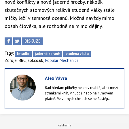
nové konflikty a nové jaderné hrozby, několik
skutečných atomových relikvií studené války stále
mlčky leží v temnotě oceánů. Možná navždy mimo
dosah člověka, ale rozhodně ne mimo dějiny.
DISKUZE
Tagy:
letadlo
jaderné zbraně
studená válka
,
,
Zdroje:
BBC
aol.co.uk
Popular Mechanics
Alex Vávra
Rád hledám příběhy nejen v realitě, ale i mezi
stránkami knih, v hudbě nebo na filmovém
plátně. Ve volných chvílích se nejčastěji
ztrácím ve světě literatury. Občas si dopřeju i
herní zážitek, nejraději sahám po
simulátorech.