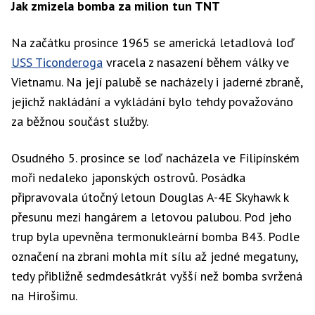
Jak zmizela bomba za milion tun TNT
Na začátku prosince 1965 se americká letadlová loď
USS Ticonderoga
vracela z nasazení během války ve
Vietnamu. Na její palubě se nacházely i jaderné zbraně,
jejichž nakládání a vykládání bylo tehdy považováno
za běžnou součást služby.
Osudného 5. prosince se loď nacházela ve Filipínském
moři nedaleko japonských ostrovů. Posádka
připravovala útočný letoun Douglas A-4E Skyhawk k
přesunu mezi hangárem a letovou palubou. Pod jeho
trup byla upevněna termonukleární bomba B43. Podle
označení na zbrani mohla mít sílu až jedné megatuny,
tedy přibližně sedmdesátkrát vyšší než bomba svržená
na Hirošimu.