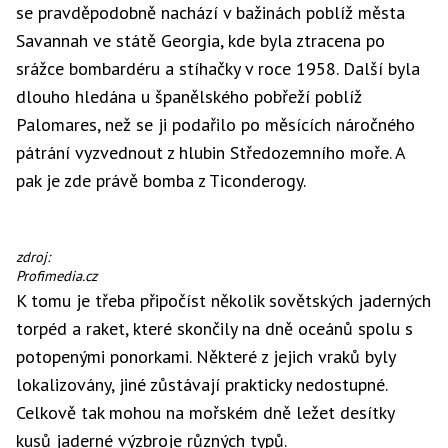
se pravděpodobně nachází v bažinách poblíž města
Savannah ve státě Georgia, kde byla ztracena po
srážce bombardéru a stíhačky v roce 1958. Další byla
dlouho hledána u španělského pobřeží poblíž
Palomares, než se ji podařilo po měsících náročného
pátrání vyzvednout z hlubin Středozemního moře. A
pak je zde právě bomba z Ticonderogy.
Replika
zdroj:
termonukleární
Profimedia.cz
bomby
K tomu je třeba připočíst několik sovětských jaderných
B43
torpéd a raket, které skončily na dně oceánů spolu s
potopenými ponorkami. Některé z jejich vraků byly
lokalizovány, jiné zůstávají prakticky nedostupné.
Celkově tak mohou na mořském dně ležet desítky
kusů jaderné výzbroje různých typů.