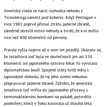
Americká vláda se navíc rozhodla nehodu z
Ticonderogy zamést pod koberec. Když Pentagon v
roce 1981 poprvé přiznal ztrátu jaderné zbraně,
záměrně zkreslil místo nehody a tvrdil, že k ní došlo
více než 800 kilometrů od pevniny.
Pravda vyšla najevo až o osm let později. Ukázalo se,
že letadlová loď byla ve skutečnosti jen asi 130
kilometrů od japonského ostrova Kikai. To vyvolalo
diplomatickou bouři. Spojené státy totiž měly s
Japonskem dohodu, že na jeho území nebudou
přepravovat jaderné zbraně. Zjištění, že americká
letadlová loď mířila do japonského přístavu s
termonukleárními bombami na palubě, potvrdilo
podezření, která v Tokiu kolovala už dlouhá léta.