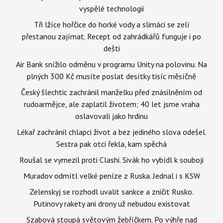
vyspělé technologii
Tři lžíce hořčice do horké vody a slimáci se zelí
přestanou zajímat. Recept od zahrádkářů funguje i po
dešti
Air Bank snížilo odměnu v programu Unity na polovinu. Na
plných 300 Kč musíte poslat desítky tisíc měsíčně
Český šlechtic zachránil manželku před znásilněním od
rudoarmějce, ale zaplatil životem; 40 let jsme vraha
oslavovali jako hrdinu
Lékař zachránil chlapci život a bez jediného slova odešel.
Sestra pak otci řekla, kam spěchá
Roušal se vymezil proti Clashi. Sivák ho vybídl k souboji
Muradov odmítl velké peníze z Ruska. Jednal i s KSW
Zelenskyj se rozhodl uvalit sankce a zničit Rusko.
Putinovy rakety ani drony už nebudou existovat
Szabová stoupá světovým žebříčkem. Po výhře nad