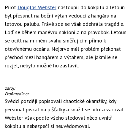
Pilot
Douglas Webster
nastoupil do kokpitu a letoun
byl přesunut na boční výtah vedoucí z hangáru na
letovou palubu. Právě zde se však odehrála tragédie.
Loď se během manévru naklonila na pravobok. Letoun
se ocitl na mírném svahu směřujícím přímo k
otevřenému oceánu. Nejprve měl problém překonat
přechod mezi hangárem a výtahem, ale jakmile se
rozjel, nebylo možné ho zastavit.
USS
zdroj:
Ticonderoga
Profimedia.cz
Svědci později popisovali chaotické okamžiky, kdy
personál pískal na píšťalky a snažil se pilota varovat.
Webster však podle všeho sledoval něco uvnitř
kokpitu a nebezpečí si neuvědomoval.