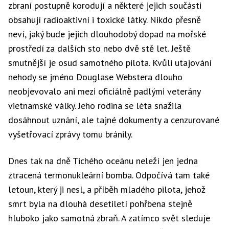
zbraní postupně korodují a některé jejich součásti
obsahují radioaktivní i toxické látky. Nikdo přesně
neví, jaký bude jejich dlouhodobý dopad na mořské
prostředí za dalších sto nebo dvě stě let. Ještě
smutnější je osud samotného pilota. Kvůli utajování
nehody se jméno Douglase Webstera dlouho
neobjevovalo ani mezi oficiálně padlými veterány
vietnamské války. Jeho rodina se léta snažila
dosáhnout uznání, ale tajné dokumenty a cenzurované
vyšetřovací zprávy tomu bránily.
Dnes tak na dně Tichého oceánu neleží jen jedna
ztracená termonukleární bomba. Odpočívá tam také
letoun, který ji nesl, a příběh mladého pilota, jehož
smrt byla na dlouhá desetiletí pohřbena stejně
hluboko jako samotná zbraň. A zatímco svět sleduje