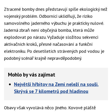
Ztracené bomby dnes představují spíše ekologický než
vojenský problém. Odborníci uklidňují, že riziko
samovolného jaderného výbuchu je prakticky nulové.
Jaderná zbraň není obyčejná bomba, která může
explodovat po nárazu. Vyžaduje složitou sekvenci
aktivačních kroků, přesné načasování a funkční
elektroniku. Po desetiletích strávených pod vodou je
podobný scénář krajně nepravděpodobný.
Mohlo by vás zajímat
Největší hřbitov na Zemi neleží na souši.
Skrývá se 7 kilometrů pod hladinou
Obavy však vyvolává něco jiného. Kovové pláště