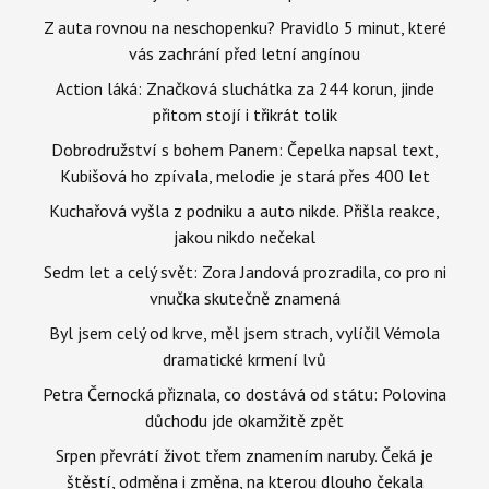
Z auta rovnou na neschopenku? Pravidlo 5 minut, které
vás zachrání před letní angínou
Action láká: Značková sluchátka za 244 korun, jinde
přitom stojí i třikrát tolik
Dobrodružství s bohem Panem: Čepelka napsal text,
Kubišová ho zpívala, melodie je stará přes 400 let
Kuchařová vyšla z podniku a auto nikde. Přišla reakce,
jakou nikdo nečekal
Sedm let a celý svět: Zora Jandová prozradila, co pro ni
vnučka skutečně znamená
Byl jsem celý od krve, měl jsem strach, vylíčil Vémola
dramatické krmení lvů
Petra Černocká přiznala, co dostává od státu: Polovina
důchodu jde okamžitě zpět
Srpen převrátí život třem znamením naruby. Čeká je
štěstí, odměna i změna, na kterou dlouho čekala