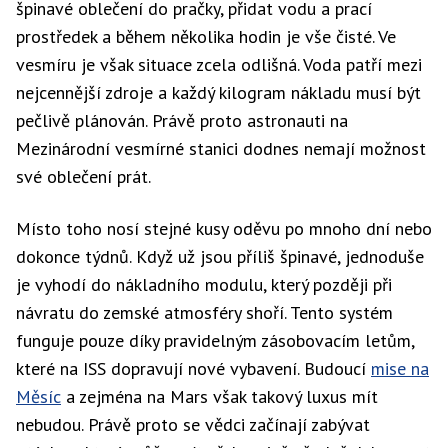
špinavé oblečení do pračky, přidat vodu a prací
prostředek a během několika hodin je vše čisté. Ve
vesmíru je však situace zcela odlišná. Voda patří mezi
nejcennější zdroje a každý kilogram nákladu musí být
pečlivě plánován. Právě proto astronauti na
Mezinárodní vesmírné stanici dodnes nemají možnost
své oblečení prát.
Místo toho nosí stejné kusy oděvu po mnoho dní nebo
dokonce týdnů. Když už jsou příliš špinavé, jednoduše
je vyhodí do nákladního modulu, který později při
návratu do zemské atmosféry shoří. Tento systém
funguje pouze díky pravidelným zásobovacím letům,
které na ISS dopravují nové vybavení. Budoucí
mise na
Měsíc
a zejména na Mars však takový luxus mít
nebudou. Právě proto se vědci začínají zabývat