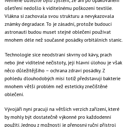
Neméně důležité bylo zjištění, že ani po opakovaném
ošetření nedošlo k viditelnému poškození textilie.
Vlákna si zachovala svou strukturu a nevykazovala
známky degradace. To je zásadní, protože budoucí
astronauti budou muset stejné oblečení používat
mnohem déle než současné posádky orbitálních stanic.
Technologie sice neodstraní skvrny od kávy, prach
nebo jiné viditelné nečistoty, její hlavní úlohou je však
něco důležitějšího – ochrana zdraví posádky. Z
pohledu dlouhodobých misí totiž představují bakterie
mnohem větší problém než esteticky znečištěné
oblečení.
Vývojáři nyní pracují na větších verzích zařízení, které
by mohly být dostatečně výkonné pro každodenní
použití. Jednou z možností je přenosný ruční přístroj