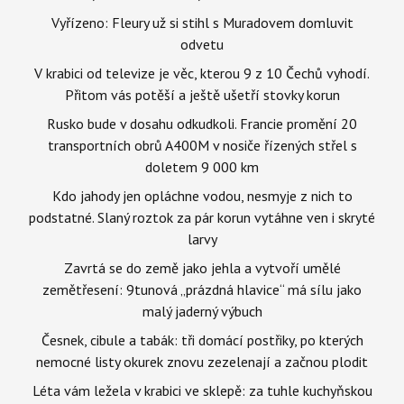
Vyřízeno: Fleury už si stihl s Muradovem domluvit
odvetu
V krabici od televize je věc, kterou 9 z 10 Čechů vyhodí.
Přitom vás potěší a ještě ušetří stovky korun
Rusko bude v dosahu odkudkoli. Francie promění 20
transportních obrů A400M v nosiče řízených střel s
doletem 9 000 km
Kdo jahody jen opláchne vodou, nesmyje z nich to
podstatné. Slaný roztok za pár korun vytáhne ven i skryté
larvy
Zavrtá se do země jako jehla a vytvoří umělé
zemětřesení: 9tunová „prázdná hlavice“ má sílu jako
malý jaderný výbuch
Česnek, cibule a tabák: tři domácí postřiky, po kterých
nemocné listy okurek znovu zezelenají a začnou plodit
Léta vám ležela v krabici ve sklepě: za tuhle kuchyňskou