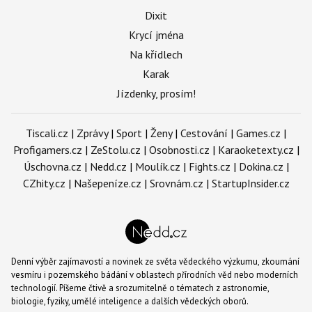
Dixit
Krycí jména
Na křídlech
Karak
Jízdenky, prosím!
Tiscali.cz
|
Zprávy
|
Sport
|
Ženy
|
Cestování
|
Games.cz
|
Profigamers.cz
|
ZeStolu.cz
|
Osobnosti.cz
|
Karaoketexty.cz
|
Úschovna.cz
|
Nedd.cz
|
Moulík.cz
|
Fights.cz
|
Dokina.cz
|
CZhity.cz
|
Našepeníze.cz
|
Srovnám.cz
|
StartupInsider.cz
Denní výběr zajímavostí a novinek ze světa vědeckého výzkumu, zkoumání
vesmíru i pozemského bádání v oblastech přírodních věd nebo moderních
technologií. Píšeme čtivě a srozumitelně o tématech z astronomie,
biologie, fyziky, umělé inteligence a dalších vědeckých oborů.