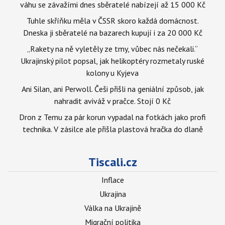
váhu se závažími dnes sběratelé nabízejí až 15 000 Kč
Tuhle skříňku měla v ČSSR skoro každá domácnost.
Dneska ji sběratelé na bazarech kupují i za 20 000 Kč
„Rakety na ně vyletěly ze tmy, vůbec nás nečekali.“
Ukrajinský pilot popsal, jak helikoptéry rozmetaly ruské
kolony u Kyjeva
Ani Silan, ani Perwoll. Češi přišli na geniální způsob, jak
nahradit aviváž v pračce. Stojí 0 Kč
Dron z Temu za pár korun vypadal na fotkách jako profi
technika. V zásilce ale přišla plastová hračka do dlaně
Tiscali.cz
Inflace
Ukrajina
Válka na Ukrajině
Migrační politika