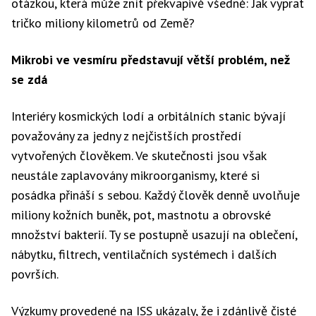
otázkou, která může znít překvapivě všedně: Jak vyprat
tričko miliony kilometrů od Země?
Mikrobi ve vesmíru představují větší problém, než
se zdá
Interiéry kosmických lodí a orbitálních stanic bývají
považovány za jedny z nejčistších prostředí
vytvořených člověkem. Ve skutečnosti jsou však
neustále zaplavovány mikroorganismy, které si
posádka přináší s sebou. Každý člověk denně uvolňuje
miliony kožních buněk, pot, mastnotu a obrovské
množství bakterií. Ty se postupně usazují na oblečení,
nábytku, filtrech, ventilačních systémech i dalších
površích.
Výzkumy provedené na ISS ukázaly, že i zdánlivě čisté