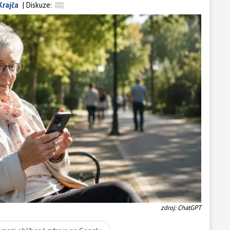
Krajča
|
Diskuze:
zdroj: ChatGPT