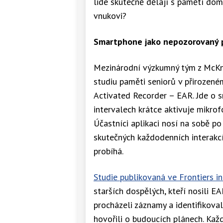
lidé skutečně dělají s pamětí dom
vnukovi?
Smartphone jako nepozorovaný 
Mezinárodní výzkumný tým z McKnig
studiu paměti seniorů v přirozené
Activated Recorder – EAR. Jde o 
intervalech krátce aktivuje mikro
Účastníci aplikaci nosí na sobě po
skutečných každodenních interakcí
probíhá.
Studie publikovaná ve Frontiers i
starších dospělých, kteří nosili E
procházeli záznamy a identifikoval
hovořili o budoucích plánech. Ka