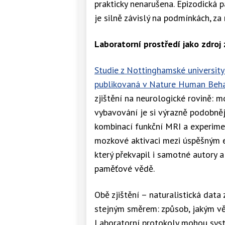
prakticky nenarušena. Epizodická p
je silně závislý na podmínkách, za
Laboratorní prostředí jako zdroj 
Studie z Nottinghamské university
publikovaná v Nature Human Beha
zjištění na neurologické rovině: 
vybavování je si výrazně podobněj
kombinací funkční MRI a experimen
mozkové aktivaci mezi úspěšným 
který překvapil i samotné autory a
paměťové vědě.
Obě zjištění – naturalistická data
stejným směrem: způsob, jakým věd
Laboratorní protokoly mohou sys