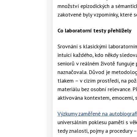
množství epizodických a sémantick
zakotvené byly vzpomínky, které se
Co laboratorní testy přehlížely
Srovnání s klasickými laboratorní
intuicí každého, kdo někdy sledova
seniorů v reálném životě funguje 
naznačovala. Důvod je metodologi
tlakem – v cizím prostředí, na p
materiálu bez osobní relevance. P
aktivována kontextem, emocemi, s
Výzkumy zaměřené na autobiograf
universálním poklesu paměti s vě
tedy znalosti, pojmy a procedury 