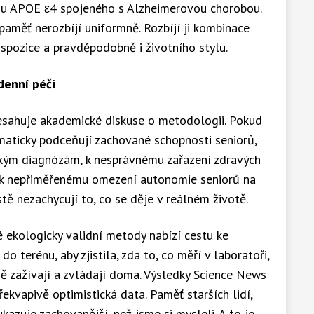
enu APOE ε4 spojeného s Alzheimerovou chorobou.
 paměť nerozbíjí uniformně. Rozbíjí ji kombinace
ispozice a pravděpodobně i životního stylu.
denní péči
řesahuje akademické diskuse o metodologii. Pokud
maticky podceňují zachované schopnosti seniorů,
kým diagnózám, k nesprávnému zařazení zdravých
o k nepřiměřenému omezení autonomie seniorů na
tě nezachycují to, co se děje v reálném životě.
 ekologicky validní metody nabízí cestu ke
o terénu, aby zjistila, zda to, co měří v laboratoři,
ě zažívají a zvládají doma. Výsledky Science News
překvapivě optimistická data. Paměť starších lidí,
kazuje zachovanější, než jsme si mysleli. A to je