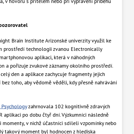
a, v hovoru s přítelem nebo při vyprávění příběhu
pozorovatel
ht Brain Institute Arizonské univerzity využil ke
m prostředí technologii zvanou Electronically
smartphonovou aplikaci, která v náhodných
fon a pořizuje zvukové záznamy okolního prostředí.
 celý den a aplikace zachycuje fragmenty jejich
 bez toho, aby vědomě věděli, kdy přesně nahrávání
n Psychology
zahrnovala 102 kognitivně zdravých
AR aplikaci po dobu čtyř dní. Výzkumníci následně
i momenty, v nichž účastníci sdíleli vzpomínky nebo
ždý takový moment byl hodnocen z hlediska