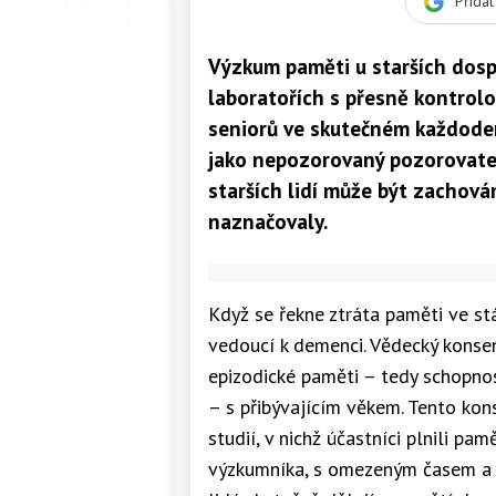
Přida
Výzkum paměti u starších dospě
laboratořích s přesně kontrol
seniorů ve skutečném každoden
jako nepozorovaný pozorovate
starších lidí může být zachován
naznačovaly.
Když se řekne ztráta paměti ve stá
vedoucí k demenci. Vědecký konse
epizodické paměti – tedy schopnos
– s přibývajícím věkem. Tento kon
studií, v nichž účastníci plnili p
výzkumníka, s omezeným časem a na