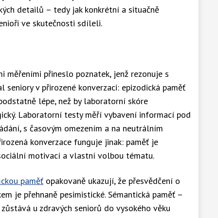
ých detailů – tedy jak konkrétní a situačně
nioři ve skutečnosti sdíleli.
mi měřeními přineslo poznatek, jenž rezonuje s
l seniory v přirozené konverzaci: epizodická paměť
podstatně lépe, než by laboratorní skóre
cký. Laboratorní testy měří vybavení informací pod
ožádání, s časovým omezením a na neutrálním
řirozená konverzace funguje jinak: paměť je
ociální motivací a vlastní volbou tématu.
ickou paměť
opakovaně ukazují, že přesvědčení o
kem je přehnaně pesimistické. Sémantická paměť –
– zůstává u zdravých seniorů do vysokého věku