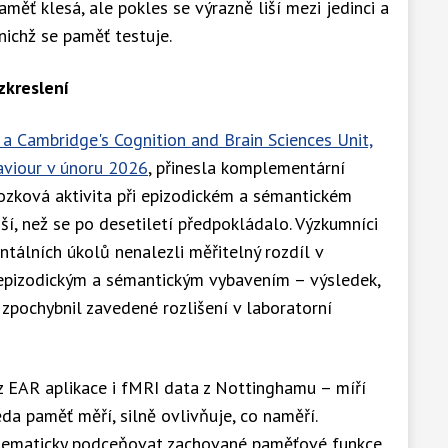
aměť klesá, ale pokles se výrazně liší mezi jedinci a
 nichž se paměť testuje.
zkreslení
 a Cambridge's Cognition and Brain Sciences Unit,
viour v únoru 2026
, přinesla komplementární
mozková aktivita při epizodickém a sémantickém
ší, než se po desetiletí předpokládalo. Výzkumníci
tálních úkolů nenalezli měřitelný rozdíl v
epizodickým a sémantickým vybavením – výsledek,
 zpochybnil zavedené rozlišení v laboratorní
 z EAR aplikace i fMRI data z Nottinghamu – míří
a paměť měří, silně ovlivňuje, co naměří.
tematicky podceňovat zachované paměťové funkce