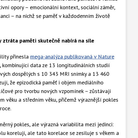
tivní opory – emocionální kontext, sociální záměr,
vanci – na nichž se paměť v každodenním životě
ztráta paměti skutečně nabírá na síle
ility přinesla
mega-analýza publikovaná v Nature
, kombinující data ze 13 longitudinálních studií
ravých dospělých s 10 343 MRI snímky a 13 460
ují, že epizodická paměť i objem mediálního
líčové pro tvorbu nových vzpomínek – zůstávají
ém věku a středním věku, přičemž výraznější pokles
roce.
rný pokles, ale výrazná variabilita mezi jedinci:
u korelují, ale tato korelace se zesiluje s věkem a