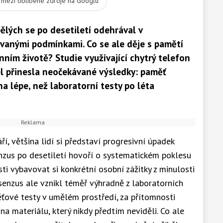
t mezi oblíbené zdroje na Googlu
lých se po desetiletí odehrával v
ovanými podmínkami. Co se ale děje s pamětí
ním životě? Studie využívající chytrý telefon
l přinesla neočekávané výsledky: paměť
a lépe, než laboratorní testy po léta
ří, většina lidí si představí progresivní úpadek
nzus po desetiletí hovoří o systematickém poklesu
ti vybavovat si konkrétní osobní zážitky z minulosti
senzus ale vznikl téměř výhradně z laboratorních
aměťové testy v umělém prostředí, za přítomnosti
 materiálu, který nikdy předtím neviděli. Co ale