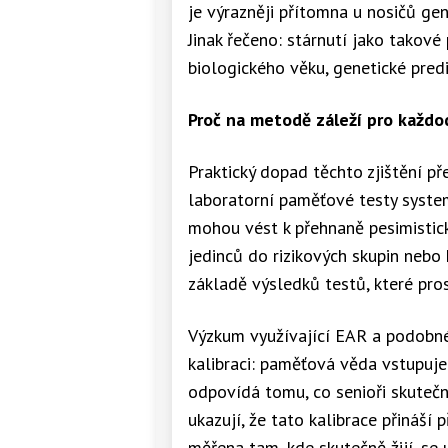
je výrazněji přítomna u nosičů g
Jinak řečeno: stárnutí jako takové
biologického věku, genetické pred
Proč na metodě záleží pro každo
Praktický dopad těchto zjištění p
laboratorní paměťové testy syste
mohou vést k přehnaně pesimistic
jedinců do rizikových skupin neb
základě výsledků testů, které pros
Výzkum využívající EAR a podobné
kalibraci: paměťová věda vstupuje d
odpovídá tomu, co senioři skutečn
ukazují, že tato kalibrace přináší 
měřena tam, kde skutečně žijí, se u