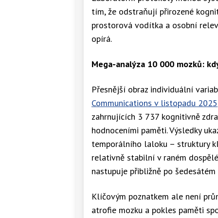
tím, že odstraňují přirozené kogni
prostorová vodítka a osobní rele
opírá.
Mega-analýza 10 000 mozků: kdy 
Přesnější obraz individuální variab
Communications v listopadu 2025
zahrnujících 3 737 kognitivně zd
hodnoceními paměti. Výsledky ukaz
temporálního laloku – struktury k
relativně stabilní v raném dospěl
nastupuje přibližně po šedesátém 
Klíčovým poznatkem ale není průmě
atrofie mozku a pokles paměti spol