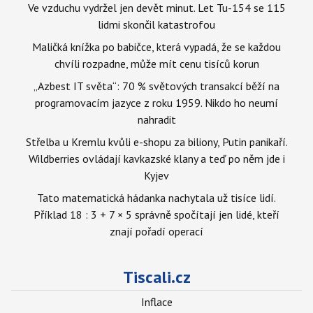
Ve vzduchu vydržel jen devět minut. Let Tu-154 se 115
lidmi skončil katastrofou
Maličká knížka po babičce, která vypadá, že se každou
chvíli rozpadne, může mít cenu tisíců korun
„Azbest IT světa“: 70 % světových transakcí běží na
programovacím jazyce z roku 1959. Nikdo ho neumí
nahradit
Střelba u Kremlu kvůli e-shopu za biliony, Putin panikaří.
Wildberries ovládají kavkazské klany a teď po něm jde i
Kyjev
Tato matematická hádanka nachytala už tisíce lidí.
Příklad 18 : 3 + 7 × 5 správně spočítají jen lidé, kteří
znají pořadí operací
Tiscali.cz
Inflace