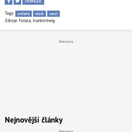
DISKUZE
Tagy:
zvířata
sloni
savci
,
Zdroje:
Futura
trunktntwig
Nejnovější články