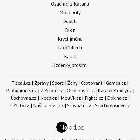
Osadníci z Katanu
Monopoly
Dobble
Dixit
Krycí jména
Na křídlech
Karak
Jízdenky, prosím!
Tiscali.cz
|
Zprávy
|
Sport
|
Ženy
|
Cestování
|
Games.cz
|
Profigamers.cz
|
ZeStolu.cz
|
Osobnosti.cz
|
Karaoketexty.cz
|
Úschovna.cz
|
Nedd.cz
|
Moulík.cz
|
Fights.cz
|
Dokina.cz
|
CZhity.cz
|
Našepeníze.cz
|
Srovnám.cz
|
StartupInsider.cz