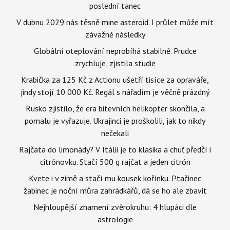
poslední tanec
V dubnu 2029 nás těsně mine asteroid. I průlet může mít
závažné následky
Globální oteplování neprobíhá stabilně. Prudce
zrychluje, zjistila studie
Krabička za 125 Kč z Actionu ušetří tisíce za opraváře,
jindy stojí 10 000 Kč. Regál s nářadím je věčně prázdný
Rusko zjistilo, že éra bitevních helikoptér skončila, a
pomalu je vyřazuje. Ukrajinci je proškolili, jak to nikdy
nečekali
Rajčata do limonády? V Itálii je to klasika a chuť předčí i
citrónovku. Stačí 500 g rajčat a jeden citrón
Kvete i v zimě a stačí mu kousek kořínku. Ptačinec
žabinec je noční můra zahrádkářů, dá se ho ale zbavit
Nejhloupější znamení zvěrokruhu: 4 hlupáci dle
astrologie