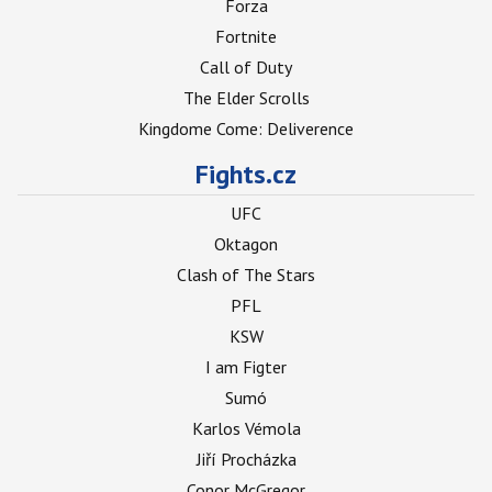
Forza
Fortnite
Call of Duty
The Elder Scrolls
Kingdome Come: Deliverence
Fights.cz
UFC
Oktagon
Clash of The Stars
PFL
KSW
I am Figter
Sumó
Karlos Vémola
Jiří Procházka
Conor McGregor