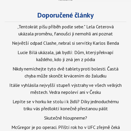
Doporučené články
„Tentokrát píšu příběh podle sebe." Lela Ceterová
ukázala proměnu, fanoušci ji nemohli ani poznat
Největší odpad Clashe, nebral si servítky Karlos Benda
Lucie Bílá ukázala, jak bydlí: Dům, který překvapí
každého, kdo ji zná jen z pódia
Nikdy nemíchejte tyto dvě tablety proti bolesti. Častá
chyba může skončit krvácením do žaludku
Itálie vyhlásila nejvyšší stupeň výstrahy ve všech velkých
městech. Vedra nepoleví ani v Česku
Lepíte se v horku ke stolu i k židli? Díky jednoduchému
triku vás předloktí konečně přestanou pálit
Skutečně hloupneme?
McGregor je po operaci. Příští rok ho v UFC zřejmě čeká