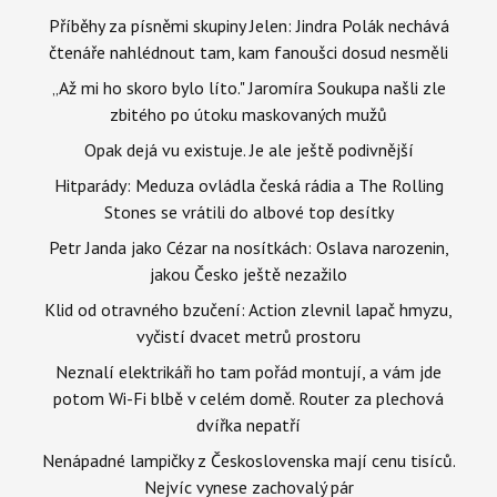
Příběhy za písněmi skupiny Jelen: Jindra Polák nechává
čtenáře nahlédnout tam, kam fanoušci dosud nesměli
„Až mi ho skoro bylo líto." Jaromíra Soukupa našli zle
zbitého po útoku maskovaných mužů
Opak dejá vu existuje. Je ale ještě podivnější
Hitparády: Meduza ovládla česká rádia a The Rolling
Stones se vrátili do albové top desítky
Petr Janda jako Cézar na nosítkách: Oslava narozenin,
jakou Česko ještě nezažilo
Klid od otravného bzučení: Action zlevnil lapač hmyzu,
vyčistí dvacet metrů prostoru
Neznalí elektrikáři ho tam pořád montují, a vám jde
potom Wi-Fi blbě v celém domě. Router za plechová
dvířka nepatří
Nenápadné lampičky z Československa mají cenu tisíců.
Nejvíc vynese zachovalý pár