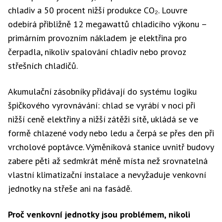
chladiv a 50 procent nižší produkce CO₂. Louvre
odebírá přibližně 12 megawattů chladicího výkonu –
primárním provozním nákladem je elektřina pro
čerpadla, nikoliv spalování chladiv nebo provoz
střešních chladičů.
Akumulační zásobníky přidávají do systému logiku
špičkového vyrovnávání: chlad se vyrábí v noci při
nižší ceně elektřiny a nižší zátěži sítě, ukládá se ve
formě chlazené vody nebo ledu a čerpá se přes den při
vrcholové poptávce. Výměníková stanice uvnitř budovy
zabere pěti až sedmkrát méně místa než srovnatelná
vlastní klimatizační instalace a nevyžaduje venkovní
jednotky na střeše ani na fasádě.
Proč venkovní jednotky jsou problémem, nikoli