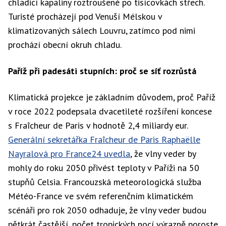
chladicí kapaliny roztroušené po tisícovkách střech.
Turisté procházejí pod Venuší Mélskou v
klimatizovaných sálech Louvru, zatímco pod nimi
prochází obecní okruh chladu.
Paříž při padesáti stupních: proč se síť rozrůstá
Klimatická projekce je základním důvodem, proč Paříž
v roce 2022 podepsala dvacetileté rozšíření koncese
s Fraîcheur de Paris v hodnotě 2,4 miliardy eur.
Generální sekretářka Fraîcheur de Paris Raphaëlle
Nayralová pro France24 uvedla
, že vlny veder by
mohly do roku 2050 přivést teploty v Paříži na 50
stupňů Celsia. Francouzská meteorologická služba
Météo-France ve svém referenčním klimatickém
scénáři pro rok 2050 odhaduje, že vlny veder budou
pětkrát častější, počet tropických nocí výrazně poroste