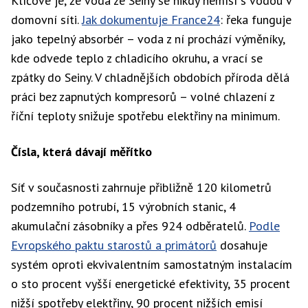
Klíčové je, že voda ze Seiny se nikdy nemísí s vodou v
domovní síti.
Jak dokumentuje France24
: řeka funguje
jako tepelný absorbér – voda z ní prochází výměníky,
kde odvede teplo z chladicího okruhu, a vrací se
zpátky do Seiny. V chladnějších obdobích příroda dělá
práci bez zapnutých kompresorů – volné chlazení z
říční teploty snižuje spotřebu elektřiny na minimum.
Čísla, která dávají měřítko
Síť v současnosti zahrnuje přibližně 120 kilometrů
podzemního potrubí, 15 výrobních stanic, 4
akumulační zásobníky a přes 924 odběratelů.
Podle
Evropského paktu starostů a primátorů
dosahuje
systém oproti ekvivalentním samostatným instalacím
o sto procent vyšší energetické efektivity, 35 procent
nižší spotřeby elektřiny, 90 procent nižších emisí