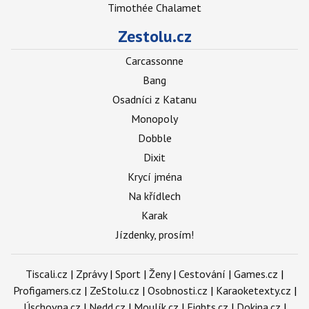
Timothée Chalamet
Zestolu.cz
Carcassonne
Bang
Osadníci z Katanu
Monopoly
Dobble
Dixit
Krycí jména
Na křídlech
Karak
Jízdenky, prosím!
Tiscali.cz
|
Zprávy
|
Sport
|
Ženy
|
Cestování
|
Games.cz
|
Profigamers.cz
|
ZeStolu.cz
|
Osobnosti.cz
|
Karaoketexty.cz
|
Úschovna.cz
|
Nedd.cz
|
Moulík.cz
|
Fights.cz
|
Dokina.cz
|