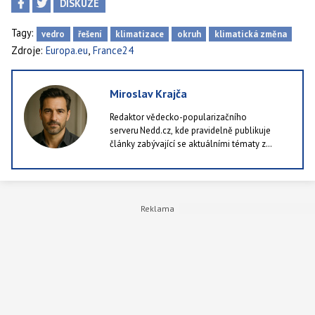
DISKUZE
Tagy:
vedro
řešení
klimatizace
okruh
klimatická změna
,
Zdroje:
Europa.eu
France24
Miroslav Krajča
Redaktor vědecko-popularizačního
serveru Nedd.cz, kde pravidelně publikuje
články zabývající se aktuálními tématy z
oblastí jako příroda, technologie i lidské
zdraví. Rád kombinuje dostupné výzkumy a
studie se srozumitelným podáním, protože je
k ničemu publikovat články, které ocení pět
lidí v republice. Ve volných chvílích rád chodí
po lese a nebo alespoň po městě.