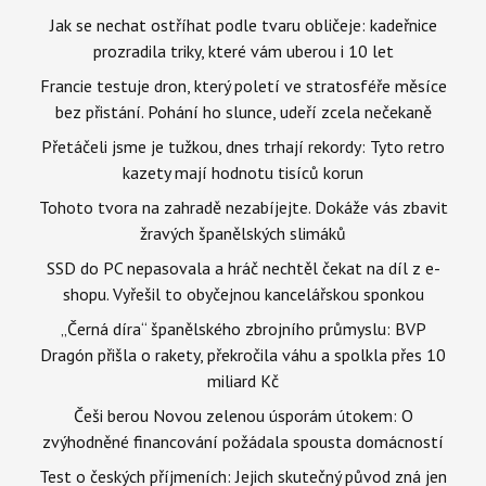
Jak se nechat ostříhat podle tvaru obličeje: kadeřnice
prozradila triky, které vám uberou i 10 let
Francie testuje dron, který poletí ve stratosféře měsíce
bez přistání. Pohání ho slunce, udeří zcela nečekaně
Přetáčeli jsme je tužkou, dnes trhají rekordy: Tyto retro
kazety mají hodnotu tisíců korun
Tohoto tvora na zahradě nezabíjejte. Dokáže vás zbavit
žravých španělských slimáků
SSD do PC nepasovala a hráč nechtěl čekat na díl z e-
shopu. Vyřešil to obyčejnou kancelářskou sponkou
„Černá díra“ španělského zbrojního průmyslu: BVP
Dragón přišla o rakety, překročila váhu a spolkla přes 10
miliard Kč
Češi berou Novou zelenou úsporám útokem: O
zvýhodněné financování požádala spousta domácností
Test o českých příjmeních: Jejich skutečný původ zná jen