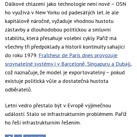
Dálkové chlazení jako technologie není nové – OSN
ho využívá v New Yorku od padesátých let. Je ale
kapitálově náročné, vyžaduje vhodnou hustotu
zástavby a dlouhodobou politickou a smluvní
stabilitu, která přesahuje volební cykly. Paříž má
všechny tři předpoklady a historii kontinuity sahající
do roku 1979.
Fraîcheur de Paris dnes provozuje
srovnatelné systémy i v Barceloně, Singapuru a Dubaji
,
což naznačuje, že model je exportovatelný – pokud
existuje politická vůle a dostatečná hustota
odběratelů.
Letní vedro přestalo být v Evropě výjimečnou
událostí. Stalo se infrastrukturním problémem. Paříž
ho řeší infrastrukturním řešením.