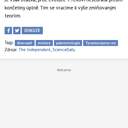
končetiny úplně. Tím se vracíme k výše zmiňovaným
teoriím.
DISKUZE
Tagy:
dinosauři
evoluce
paleontologie
Tyrannosaurus rex
,
Zdroje:
The Independent
ScienceDaily