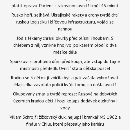
platit opravu. Pacient s rakovinou uvnitř trpěl 45 minut
Rusko hoří, selhává. Ukrajinské rakety a drony tvrdě drtí
ruskou logistiku i klíčovou infrastrukturu, vojáci se
nehnou
Jód z lékárny chrání okurky před plísní i houbami. S
chlebem z něj vznikne hnojivo, po kterém plodí o dva
měsíce déle
Sparksovi si prohlédli dům před koupí, ale vstup do tajné
místnosti přehlédli. Uvnitř stála dětská postel
Rodina se 3 dětmi jí zničila byt a pak začala vyhrožovat.
Majitelka zavolala policii kvůli tomu, co našla uvnitř
Okupovaný zmar a tvrdé represe: Rusové na dobytých
územích kradou děti. Hrozí kolaps dodávek elektřiny i
vody
Viliam Schrojf: žižkovský kluk, nejlepší brankář MS 1962 a
finále v Chile, které přepsaly jeho kariéru