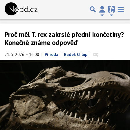
Proč měl T. rex zakrslé přední končetiny?
Konečně známe odpověď
21. 5. 2026 – 16:00
|
Příroda
|
Radek Chlup
|