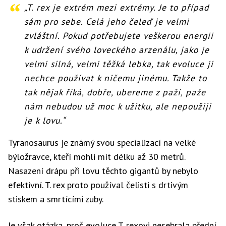
„T. rex je extrém mezi extrémy. Je to případ
sám pro sebe. Celá jeho čeleď je velmi
zvláštní. Pokud potřebujete veškerou energii
k udržení svého loveckého arzenálu, jako je
velmi silná, velmi těžká lebka, tak evoluce ji
nechce používat k ničemu jinému. Takže to
tak nějak říká, dobře, ubereme z paží, paže
nám nebudou už moc k užitku, ale nepoužiji
je k lovu.“
Tyranosaurus je známý svou specializací na velké
býložravce, kteří mohli mít délku až 30 metrů.
Nasazení drápu při lovu těchto gigantů by nebylo
efektivní. T. rex proto používal čelisti s drtivým
stiskem a smrtícími zuby.
Je však otázka, proč evoluce T. rexovi nesebrala přední