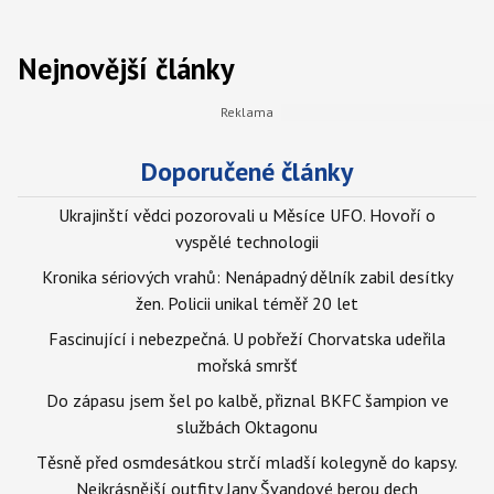
Nejnovější články
Doporučené články
Ukrajinští vědci pozorovali u Měsíce UFO. Hovoří o
vyspělé technologii
Kronika sériových vrahů: Nenápadný dělník zabil desítky
žen. Policii unikal téměř 20 let
Fascinující i nebezpečná. U pobřeží Chorvatska udeřila
mořská smršť
Do zápasu jsem šel po kalbě, přiznal BKFC šampion ve
službách Oktagonu
Těsně před osmdesátkou strčí mladší kolegyně do kapsy.
Nejkrásnější outfity Jany Švandové berou dech