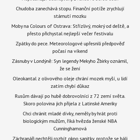
Chudoba zanechává stopu. Finanční potíže zrychlují
stárnutí mozku
Moby na Colours of Ostrava: Střízlivý, mokrý od deště, a
přesto přichystal nejlepší večer festivalu
Zpátky do pece. Meteorologové upřesnili předpověď
počasí na víkend
Zásnuby v Londýně: Syn legendy Mekyho Žbirky oznámil,
že se žení
Oleokantal z olivového oleje chrání mozek myší, u lidí
zatím chybí důkaz
Rusům dávají po hubě dobrovolníci z 72 zemí světa.
Skoro polovina jich přijela z Latinské Ameriky
Chci chránit mladé dívky, neměly by hrát proti
biologickým mužům, říká hvězda ženské NBA
Cunninghamová
Záchranáři nechtěli rozbít okno sanitky, protože se báli