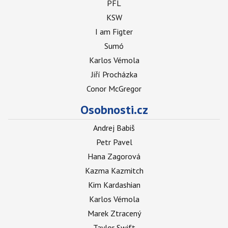
PFL
KSW
I am Figter
Sumó
Karlos Vémola
Jiří Procházka
Conor McGregor
Osobnosti.cz
Andrej Babiš
Petr Pavel
Hana Zagorová
Kazma Kazmitch
Kim Kardashian
Karlos Vémola
Marek Ztracený
Taylor Swift