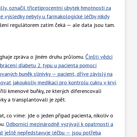
lly, označil třicetiprocentní úbytek hmotnosti za
vé výsledky nebyly u farmakologické léčby nikdy
lení regulátorem zatím čeká — ale data jsou tam.
ghaje zpráva o jiném druhu průlomu.
Čínští vědci
brácení diabetu 2. typu u pacienta pomocí
vaných buněk slinivky — pacient, dříve závislý na
bovat jakoukoliv medikaci pro kontrolu cukru v krvi
.
řili kmenové buňky, ze kterých diferencovali
vky a transplantovali je zpět.
, co víme: jde o jeden případ pacienta, nikoliv o
ou.
Odborníci mezinárodně vyzývají k opatrnosti a
ad ještě nepředstavuje léčbu — jsou potřeba