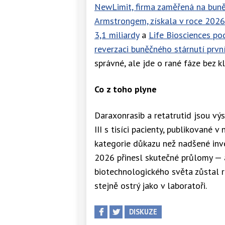
NewLimit, firma zaměřená na bun
Armstrongem, získala v roce 2026 
3,1 miliardy
a
Life Biosciences po
reverzaci buněčného stárnutí prvn
správné, ale jde o rané fáze bez k
Co z toho plyne
Daraxonrasib a retatrutid jsou vý
III s tisíci pacienty, publikované v
kategorie důkazu než nadšené inv
2026 přinesl skutečné průlomy — a
biotechnologického světa zůstal 
stejně ostrý jako v laboratoři.
DISKUZE