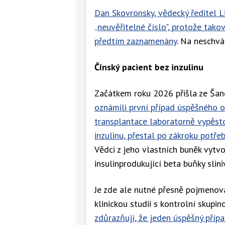
Dan Skovronsky, vědecký ředitel Li
„neuvěřitelné číslo", protože tako
předtím zaznamenány
. Na neschvá
Čínský pacient bez inzulinu
Začátkem roku 2026 přišla ze Šan
oznámili první případ úspěšného o
transplantace laboratorně vypěsto
inzulinu, přestal po zákroku potře
Vědci z jeho vlastních buněk vytvo
insulinprodukující beta buňky slini
Je zde ale nutné přesně pojmenovat
klinickou studii s kontrolní skupin
zdůrazňují, že jeden úspěšný příp