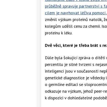
průběžně spravuje partnerství s fa
cílem je navrhovat léčiva pomocí
změnil výzkum proteinů natolik, 
kolegům udělil cenu za chemii. Iso
proteinu k léku.
Dvě věci, které je třeba brát s r
Dále byla šokující zpráva o dítět
percentilu je silné tvrzení s nej
inteligenci jsou v současnosti nepř
genetické diagnostice je vědecky 
o germline editaci se stoprocent
odkazuje na výzkum, jehož peer-re
k dispozici v dohledatelné podobě