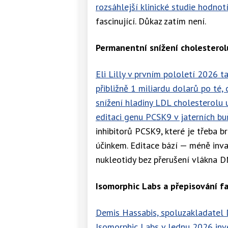
rozsáhlejší klinické studie hodno
fascinující. Důkaz zatím není.
Permanentní snížení cholesterol
Eli Lilly v prvním pololetí 2026 t
přibližně 1 miliardu dolarů po té, 
snížení hladiny LDL cholesterolu 
editaci genu PCSK9 v jaterních b
inhibitorů PCSK9, které je třeba 
účinkem. Editace bází — méně inva
nukleotidy bez přerušení vlákna DN
Isomorphic Labs a přepisování 
Demis Hassabis, spoluzakladatel 
Isomorphic Labs v lednu 2026 inve