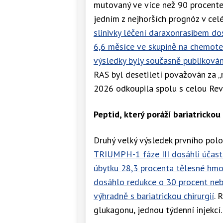
mutovaný ve více než 90 procentec
jedním z nejhorších prognóz v cel
slinivky léčení daraxonrasibem do
6,6 měsíce ve skupině na chemotera
výsledky byly současně publiková
RAS byl desetiletí považován za „ne
2026 odkoupila spolu s celou Revo
Peptid, který poráží bariatrickou 
Druhý velký výsledek prvního polole
TRIUMPH-1 fáze III dosáhli účast
úbytku 28,3 procenta tělesné hmo
dosáhlo redukce o 30 procent neb
výhradně s bariatrickou chirurgií
. 
glukagonu, jednou týdenní injekcí.