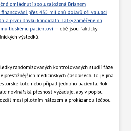
ěčné omládnutí spoluzaložená Brianem
financování přes 435 milionů dolarů při valuaci
dala první dávku kandidátní látky zaměřené na
ímu lidskému pacientovi
— obě jsou fakticky
linických výsledků.
sledky randomizovaných kontrolovaných studií fáze
 nejprestižnějších medicínských časopisech. To je jiná
estorské kolo nebo případ jednoho pacienta. Rok
le novinářská přesnost vyžaduje, aby v popisu
rozdíl mezi pilotním nálezem a prokázanou léčbou