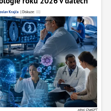
ologie roku 2026 v datech
oslav Krajča
|
Diskuze:
zdroj: ChatGPT