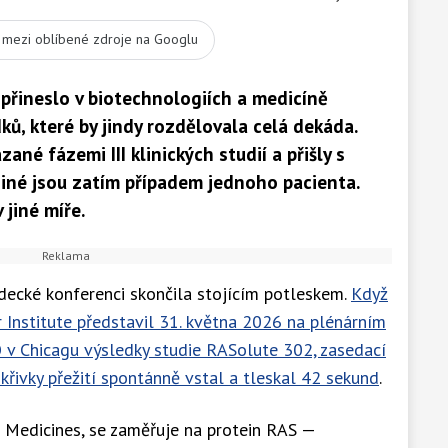
t mezi oblíbené zdroje na Googlu
přineslo v biotechnologiích a medicíně
ů, které by jindy rozdělovala celá dekáda.
ané fázemi III klinických studií a přišly s
Jiné jsou zatím případem jednoho pacienta.
 jiné míře.
decké konferenci skončila stojícím potleskem.
Když
 Institute představil 31. května 2026 na plénárním
 v Chicagu výsledky studie RASolute 302, zasedací
křivky přežití spontánně vstal a tleskal 42 sekund
.
n Medicines, se zaměřuje na protein RAS —