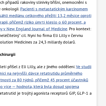
h případů rakoviny slinivky břišní, onemocnění s
é onkologii.
Pacienti s metastatickým karcinomem
sáhli mediánu celkového přežití 13,2 měsíce oproti
pii, přičemž riziko úmrtí kleslo o 60 procent, a
ny v New England Journal of Medicine
. Pro kontext:
léčitelný" cíl. Nyní ho firma Eli Lilly v červnu
lution Medicines za 24,3 miliardy dolarů.
chirurgii
tí přišel z Eli Lilly, ale z jiného oddělení.
Ve studii
níci na nejvyšší dávce retatrutidu průměrného
tnosti za 80 týdnů, přičemž 45 procent účastníků
o více — hodnota, která byla dosud spojena
Retatrutid je trojitý agonista receptorů GIP, GLP-1 a