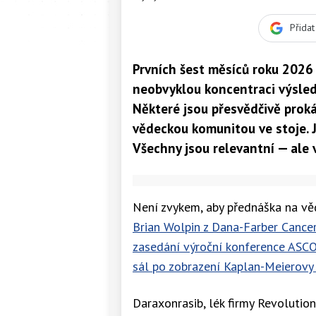
Přida
Prvních šest měsíců roku 2026 
neobvyklou koncentraci výsledk
Některé jsou přesvědčivě prokáz
vědeckou komunitou ve stoje. 
Všechny jsou relevantní — ale v
Není zvykem, aby přednáška na vě
Brian Wolpin z Dana-Farber Cancer
zasedání výroční konference ASCO
sál po zobrazení Kaplan-Meierovy 
Daraxonrasib, lék firmy Revolutio