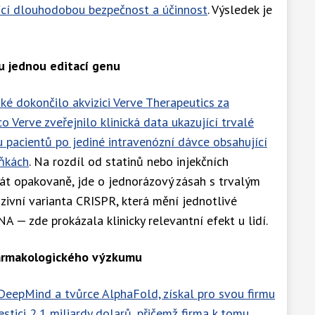
tící dlouhodobou bezpečnost a účinnost
. Výsledek je
u jednou editací genu
aké dokončilo akvizici Verve Therapeutics za
co Verve zveřejnilo klinická data ukazující trvalé
u pacientů po jediné intravenózní dávce obsahující
uňkách
. Na rozdíl od statinů nebo injekčních
brát opakovaně, jde o jednorázový zásah s trvalým
zivní varianta CRISPR, která mění jednotlivé
A — zde prokázala klinicky relevantní efekt u lidí.
farmakologického výzkumu
DeepMind a tvůrce AlphaFold, získal pro svou firmu
stici 2,1 miliardy dolarů, přičemž firma k tomu