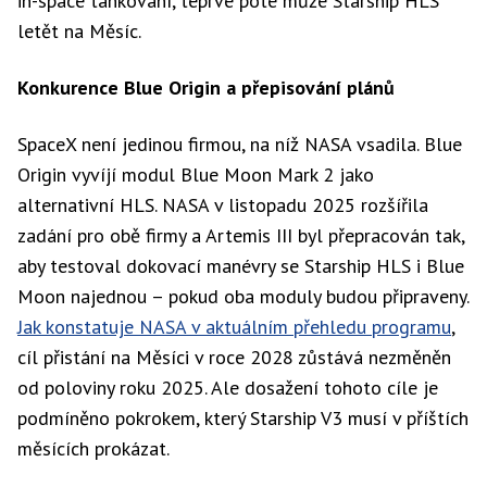
in-space tankování, teprve poté může Starship HLS
letět na Měsíc.
Konkurence Blue Origin a přepisování plánů
SpaceX není jedinou firmou, na níž NASA vsadila. Blue
Origin vyvíjí modul Blue Moon Mark 2 jako
alternativní HLS. NASA v listopadu 2025 rozšířila
zadání pro obě firmy a Artemis III byl přepracován tak,
aby testoval dokovací manévry se Starship HLS i Blue
Moon najednou – pokud oba moduly budou připraveny.
Jak konstatuje NASA v aktuálním přehledu programu
,
cíl přistání na Měsíci v roce 2028 zůstává nezměněn
od poloviny roku 2025. Ale dosažení tohoto cíle je
podmíněno pokrokem, který Starship V3 musí v příštích
měsících prokázat.