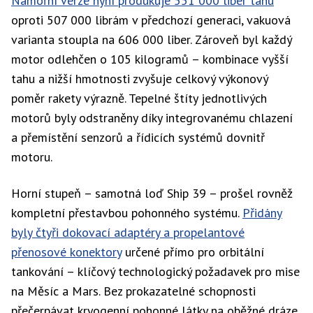
Námořní verze nyní produkuje 551 000 liber tahu
oproti 507 000 librám v předchozí generaci, vakuová
varianta stoupla na 606 000 liber. Zároveň byl každý
motor odlehčen o 105 kilogramů – kombinace vyšší
tahu a nižší hmotnosti zvyšuje celkový výkonový
poměr rakety výrazně. Tepelné štíty jednotlivých
motorů byly odstraněny díky integrovanému chlazení
a přemístění senzorů a řídicích systémů dovnitř
motoru.
Horní stupeň – samotná loď Ship 39 – prošel rovněž
kompletní přestavbou pohonného systému.
Přidány
byly čtyři dokovací adaptéry a propelantové
přenosové konektory
určené přímo pro orbitální
tankování – klíčový technologický požadavek pro mise
na Měsíc a Mars. Bez prokazatelné schopnosti
přečerpávat kryogenní pohonné látky na oběžné dráze