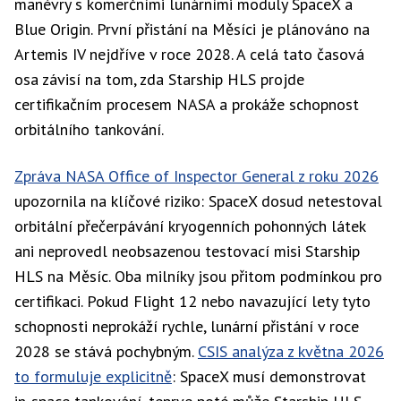
manévry s komerčními lunárními moduly SpaceX a
Blue Origin. První přistání na Měsíci je plánováno na
Artemis IV nejdříve v roce 2028. A celá tato časová
osa závisí na tom, zda Starship HLS projde
certifikačním procesem NASA a prokáže schopnost
orbitálního tankování.
Zpráva NASA Office of Inspector General z roku 2026
upozornila na klíčové riziko: SpaceX dosud netestoval
orbitální přečerpávání kryogenních pohonných látek
ani neprovedl neobsazenou testovací misi Starship
HLS na Měsíc. Oba milníky jsou přitom podmínkou pro
certifikaci. Pokud Flight 12 nebo navazující lety tyto
schopnosti neprokáží rychle, lunární přistání v roce
2028 se stává pochybným.
CSIS analýza z května 2026
to formuluje explicitně
: SpaceX musí demonstrovat