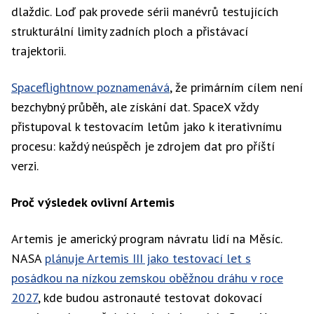
dlaždic. Loď pak provede sérii manévrů testujících
strukturální limity zadních ploch a přistávací
trajektorii.
Spaceflightnow poznamenává
, že primárním cílem není
bezchybný průběh, ale získání dat. SpaceX vždy
přistupoval k testovacím letům jako k iterativnímu
procesu: každý neúspěch je zdrojem dat pro příští
verzi.
Proč výsledek ovlivní Artemis
Artemis je americký program návratu lidí na Měsíc.
NASA
plánuje Artemis III jako testovací let s
posádkou na nízkou zemskou oběžnou dráhu v roce
2027
, kde budou astronauté testovat dokovací