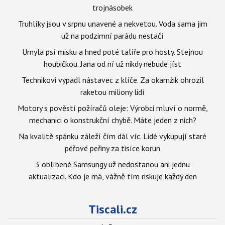
trojnásobek
Truhlíky jsou v srpnu unavené a nekvetou. Voda sama jim
už na podzimní parádu nestačí
Umyla psí misku a hned poté talíře pro hosty. Stejnou
houbičkou. Jana od ní už nikdy nebude jíst
Technikovi vypadl nástavec z klíče. Za okamžik ohrozil
raketou miliony lidí
Motory s pověstí požíračů oleje: Výrobci mluví o normě,
mechanici o konstrukční chybě. Máte jeden z nich?
Na kvalitě spánku záleží čím dál víc. Lidé vykupují staré
péřové peřiny za tisíce korun
3 oblíbené Samsungy už nedostanou ani jednu
aktualizaci. Kdo je má, vážně tím riskuje každý den
Tiscali.cz