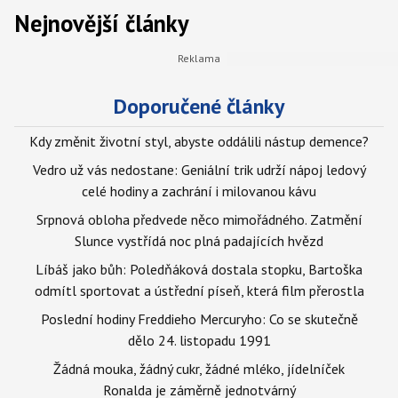
Nejnovější články
Doporučené články
Kdy změnit životní styl, abyste oddálili nástup demence?
Vedro už vás nedostane: Geniální trik udrží nápoj ledový
celé hodiny a zachrání i milovanou kávu
Srpnová obloha předvede něco mimořádného. Zatmění
Slunce vystřídá noc plná padajících hvězd
Líbáš jako bůh: Poledňáková dostala stopku, Bartoška
odmítl sportovat a ústřední píseň, která film přerostla
Poslední hodiny Freddieho Mercuryho: Co se skutečně
dělo 24. listopadu 1991
Žádná mouka, žádný cukr, žádné mléko, jídelníček
Ronalda je záměrně jednotvárný