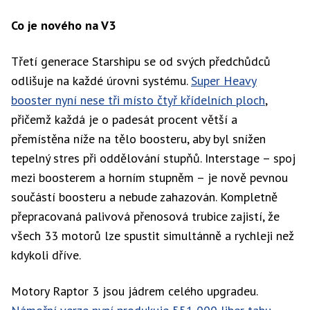
Co je nového na V3
Třetí generace Starshipu se od svých předchůdců
odlišuje na každé úrovni systému.
Super Heavy
booster nyní nese tři místo čtyř křídelních ploch
,
přičemž každá je o padesát procent větší a
přemístěna níže na tělo boosteru, aby byl snížen
tepelný stres při oddělování stupňů. Interstage – spoj
mezi boosterem a horním stupněm – je nově pevnou
součástí boosteru a nebude zahazován. Kompletně
přepracovaná palivová přenosová trubice zajistí, že
všech 33 motorů lze spustit simultánně a rychleji než
kdykoli dříve.
Motory Raptor 3 jsou jádrem celého upgradeu.