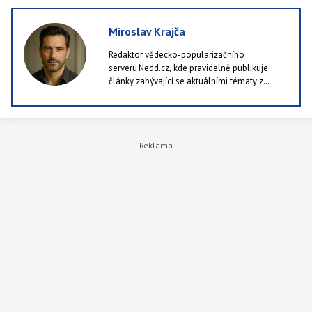
Miroslav Krajča
Redaktor vědecko-popularizačního
serveru Nedd.cz, kde pravidelně publikuje
články zabývající se aktuálními tématy z
oblastí jako příroda, technologie i lidské
zdraví. Rád kombinuje dostupné výzkumy a
studie se srozumitelným podáním, protože je
k ničemu publikovat články, které ocení pět
lidí v republice. Ve volných chvílích rád chodí
po lese a nebo alespoň po městě.