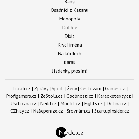
Bang
Osadníci z Katanu
Monopoly
Dobble
Dixit
Krycí jména
Na křídlech
Karak
Jízdenky, prosím!
Tiscali.cz
|
Zprávy
|
Sport
|
Ženy
|
Cestování
|
Games.cz
|
Profigamers.cz
|
ZeStolu.cz
|
Osobnosti.cz
|
Karaoketexty.cz
|
Úschovna.cz
|
Nedd.cz
|
Moulík.cz
|
Fights.cz
|
Dokina.cz
|
CZhity.cz
|
Našepeníze.cz
|
Srovnám.cz
|
StartupInsider.cz