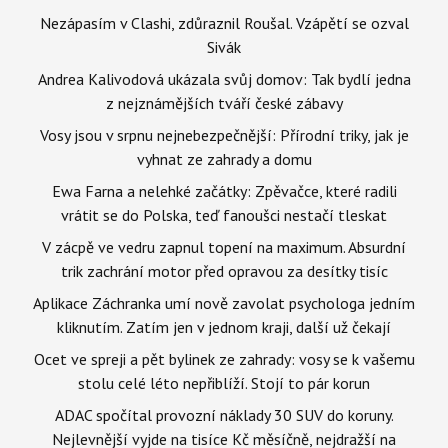
Nezápasím v Clashi, zdůraznil Roušal. Vzápětí se ozval
Sivák
Andrea Kalivodová ukázala svůj domov: Tak bydlí jedna
z nejznámějších tváří české zábavy
Vosy jsou v srpnu nejnebezpečnější: Přírodní triky, jak je
vyhnat ze zahrady a domu
Ewa Farna a nelehké začátky: Zpěvačce, které radili
vrátit se do Polska, teď fanoušci nestačí tleskat
V zácpě ve vedru zapnul topení na maximum. Absurdní
trik zachrání motor před opravou za desítky tisíc
Aplikace Záchranka umí nově zavolat psychologa jedním
kliknutím. Zatím jen v jednom kraji, další už čekají
Ocet ve spreji a pět bylinek ze zahrady: vosy se k vašemu
stolu celé léto nepřiblíží. Stojí to pár korun
ADAC spočítal provozní náklady 30 SUV do koruny.
Nejlevnější vyjde na tisíce Kč měsíčně, nejdražší na