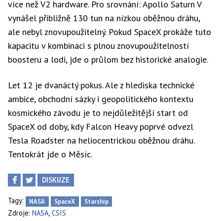
více než V2 hardware. Pro srovnání: Apollo Saturn V
vynášel přibližně 130 tun na nízkou oběžnou dráhu,
ale nebyl znovupoužitelný. Pokud SpaceX prokáže tuto
kapacitu v kombinaci s plnou znovupoužitelností
boosteru a lodi, jde o průlom bez historické analogie.
Let 12 je dvanáctý pokus. Ale z hlediska technické
ambice, obchodní sázky i geopolitického kontextu
kosmického závodu je to nejdůležitější start od
SpaceX od doby, kdy Falcon Heavy poprvé odvezl
Tesla Roadster na heliocentrickou oběžnou dráhu.
Tentokrát jde o Měsíc.
DISKUZE
Tagy:
NASA
SpaceX
Starship
,
Zdroje:
NASA
CSIS