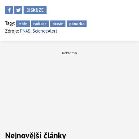
DISKUZE
Tagy:
moře
radiace
oceán
ponorka
,
Zdroje:
PNAS
ScienceAlert
Nejnovější články