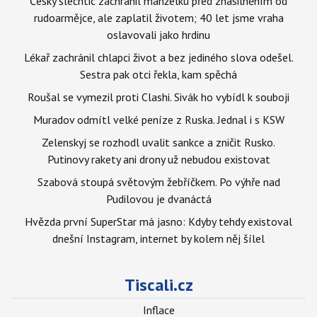
Český šlechtic zachránil manželku před znásilněním od
rudoarmějce, ale zaplatil životem; 40 let jsme vraha
oslavovali jako hrdinu
Lékař zachránil chlapci život a bez jediného slova odešel.
Sestra pak otci řekla, kam spěchá
Roušal se vymezil proti Clashi. Sivák ho vybídl k souboji
Muradov odmítl velké peníze z Ruska. Jednal i s KSW
Zelenskyj se rozhodl uvalit sankce a zničit Rusko.
Putinovy rakety ani drony už nebudou existovat
Szabová stoupá světovým žebříčkem. Po výhře nad
Pudilovou je dvanáctá
Hvězda první SuperStar má jasno: Kdyby tehdy existoval
dnešní Instagram, internet by kolem něj šílel
Tiscali.cz
Inflace