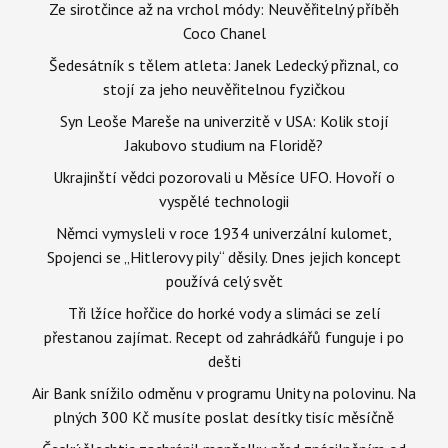
Ze sirotčince až na vrchol módy: Neuvěřitelný příběh
Coco Chanel
Šedesátník s tělem atleta: Janek Ledecký přiznal, co
stojí za jeho neuvěřitelnou fyzičkou
Syn Leoše Mareše na univerzitě v USA: Kolik stojí
Jakubovo studium na Floridě?
Ukrajinští vědci pozorovali u Měsíce UFO. Hovoří o
vyspělé technologii
Němci vymysleli v roce 1934 univerzální kulomet,
Spojenci se „Hitlerovy pily“ děsily. Dnes jejich koncept
používá celý svět
Tři lžíce hořčice do horké vody a slimáci se zelí
přestanou zajímat. Recept od zahrádkářů funguje i po
dešti
Air Bank snížilo odměnu v programu Unity na polovinu. Na
plných 300 Kč musíte poslat desítky tisíc měsíčně