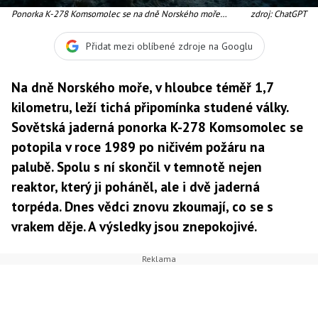
Ponorka K-278 Komsomolec se na dně Norského moře
zdroj: ChatGPT
pomalu rozkládá
Přidat mezi oblíbené zdroje na Googlu
Na dně Norského moře, v hloubce téměř 1,7
kilometru, leží tichá připomínka studené války.
Sovětská jaderná ponorka K-278 Komsomolec se
potopila v roce 1989 po ničivém požáru na
palubě. Spolu s ní skončil v temnotě nejen
reaktor, který ji poháněl, ale i dvě jaderná
torpéda. Dnes vědci znovu zkoumají, co se s
vrakem děje. A výsledky jsou znepokojivé.