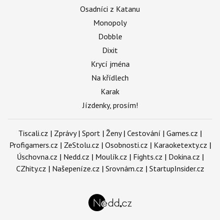
Osadníci z Katanu
Monopoly
Dobble
Dixit
Krycí jména
Na křídlech
Karak
Jízdenky, prosím!
Tiscali.cz
|
Zprávy
|
Sport
|
Ženy
|
Cestování
|
Games.cz
|
Profigamers.cz
|
ZeStolu.cz
|
Osobnosti.cz
|
Karaoketexty.cz
|
Úschovna.cz
|
Nedd.cz
|
Moulík.cz
|
Fights.cz
|
Dokina.cz
|
CZhity.cz
|
Našepeníze.cz
|
Srovnám.cz
|
StartupInsider.cz