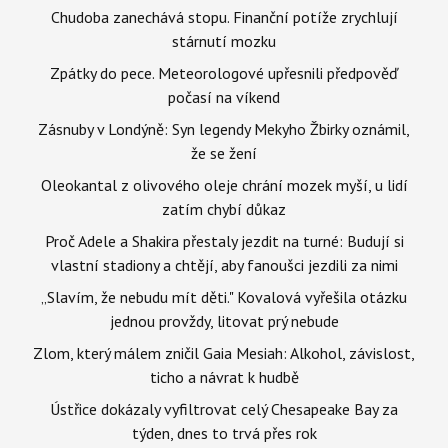
Chudoba zanechává stopu. Finanční potíže zrychlují
stárnutí mozku
Zpátky do pece. Meteorologové upřesnili předpověď
počasí na víkend
Zásnuby v Londýně: Syn legendy Mekyho Žbirky oznámil,
že se žení
Oleokantal z olivového oleje chrání mozek myší, u lidí
zatím chybí důkaz
Proč Adele a Shakira přestaly jezdit na turné: Budují si
vlastní stadiony a chtějí, aby fanoušci jezdili za nimi
„Slavím, že nebudu mít děti." Kovalová vyřešila otázku
jednou provždy, litovat prý nebude
Zlom, který málem zničil Gaia Mesiah: Alkohol, závislost,
ticho a návrat k hudbě
Ústřice dokázaly vyfiltrovat celý Chesapeake Bay za
týden, dnes to trvá přes rok