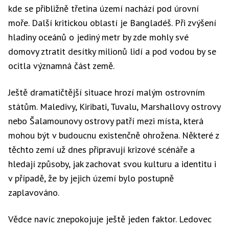
kde se přibližně třetina území nachází pod úrovní
moře. Další kritickou oblastí je Bangladéš. Při zvýšení
hladiny oceánů o jediný metr by zde mohly své
domovy ztratit desítky milionů lidí a pod vodou by se
ocitla významná část země.
Ještě dramatičtější situace hrozí malým ostrovním
státům. Maledivy, Kiribati, Tuvalu, Marshallovy ostrovy
nebo Šalamounovy ostrovy patří mezi místa, která
mohou být v budoucnu existenčně ohrožena. Některé z
těchto zemí už dnes připravují krizové scénáře a
hledají způsoby, jak zachovat svou kulturu a identitu i
v případě, že by jejich území bylo postupně
zaplavováno.
Vědce navíc znepokojuje ještě jeden faktor. Ledovec