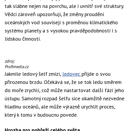
tak slábne nejen na povrchu, ale i uvnitř své struktury.
Vědci zároveň upozorňují, že změny proudění
oceánských vod souvisejí s proměnou klimatického
systému planety a s vysokou pravděpodobností i s
lidskou činností.
Ledovec
zdroj:
Thwaites,
Profimedia.cz
známý
Jakmile ledový šelf zmizí,
ledovec
přijde o svou
jako
přirozenou brzdu. Očekává se, že se tok ledu směrem
Ledovec
soudného
do moře zrychlí, což může nastartovat další fázi jeho
dne
ústupu. Samotný rozpad šelfu sice okamžitě nezvedne
hladinu oceánů, ale může výrazně urychlit proces,
který k tomu v budoucnu povede.
Hrozba pro pobřeží celého světa