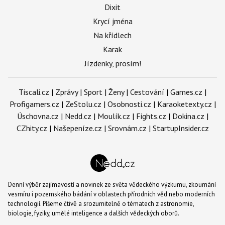
Dixit
Krycí jména
Na křídlech
Karak
Jízdenky, prosím!
Tiscali.cz
|
Zprávy
|
Sport
|
Ženy
|
Cestování
|
Games.cz
|
Profigamers.cz
|
ZeStolu.cz
|
Osobnosti.cz
|
Karaoketexty.cz
|
Úschovna.cz
|
Nedd.cz
|
Moulík.cz
|
Fights.cz
|
Dokina.cz
|
CZhity.cz
|
Našepeníze.cz
|
Srovnám.cz
|
StartupInsider.cz
Denní výběr zajímavostí a novinek ze světa vědeckého výzkumu, zkoumání
vesmíru i pozemského bádání v oblastech přírodních věd nebo moderních
technologií. Píšeme čtivě a srozumitelně o tématech z astronomie,
biologie, fyziky, umělé inteligence a dalších vědeckých oborů.