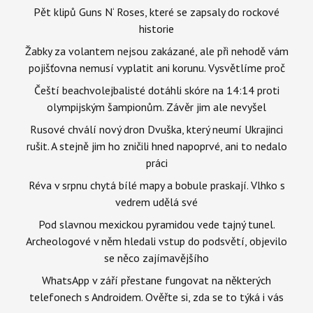
Pět klipů Guns N‘ Roses, které se zapsaly do rockové
historie
Žabky za volantem nejsou zakázané, ale při nehodě vám
pojišťovna nemusí vyplatit ani korunu. Vysvětlíme proč
Čeští beachvolejbalisté dotáhli skóre na 14:14 proti
olympijským šampionům. Závěr jim ale nevyšel
Rusové chválí nový dron Dvuška, který neumí Ukrajinci
rušit. A stejně jim ho zničili hned napoprvé, ani to nedalo
práci
Réva v srpnu chytá bílé mapy a bobule praskají. Vlhko s
vedrem udělá své
Pod slavnou mexickou pyramidou vede tajný tunel.
Archeologové v něm hledali vstup do podsvětí, objevilo
se něco zajímavějšího
WhatsApp v září přestane fungovat na některých
telefonech s Androidem. Ověřte si, zda se to týká i vás