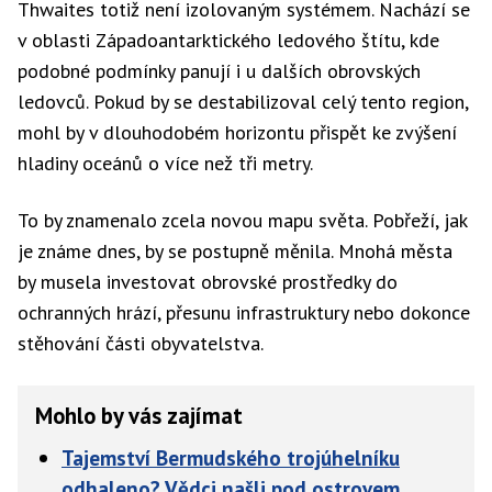
Thwaites totiž není izolovaným systémem. Nachází se
v oblasti Západoantarktického ledového štítu, kde
podobné podmínky panují i u dalších obrovských
ledovců. Pokud by se destabilizoval celý tento region,
mohl by v dlouhodobém horizontu přispět ke zvýšení
hladiny oceánů o více než tři metry.
To by znamenalo zcela novou mapu světa. Pobřeží, jak
je známe dnes, by se postupně měnila. Mnohá města
by musela investovat obrovské prostředky do
ochranných hrází, přesunu infrastruktury nebo dokonce
stěhování části obyvatelstva.
Mohlo by vás zajímat
Tajemství Bermudského trojúhelníku
odhaleno? Vědci našli pod ostrovem