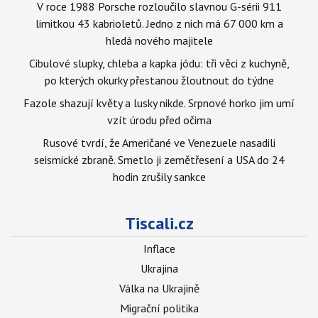
V roce 1988 Porsche rozloučilo slavnou G-sérii 911
limitkou 43 kabrioletů. Jedno z nich má 67 000 km a
hledá nového majitele
Cibulové slupky, chleba a kapka jódu: tři věci z kuchyně,
po kterých okurky přestanou žloutnout do týdne
Fazole shazují květy a lusky nikde. Srpnové horko jim umí
vzít úrodu před očima
Rusové tvrdí, že Američané ve Venezuele nasadili
seismické zbraně. Smetlo ji zemětřesení a USA do 24
hodin zrušily sankce
Tiscali.cz
Inflace
Ukrajina
Válka na Ukrajině
Migrační politika