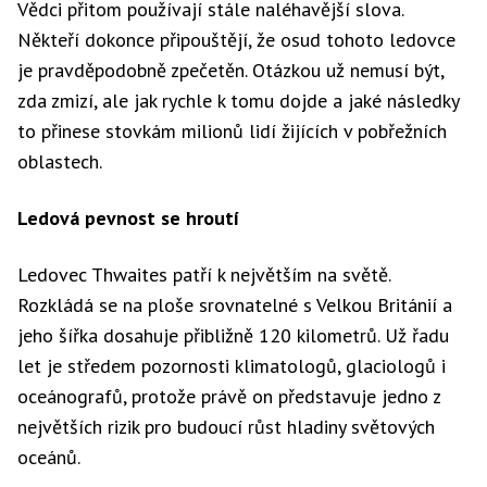
Vědci přitom používají stále naléhavější slova.
Někteří dokonce připouštějí, že osud tohoto ledovce
je pravděpodobně zpečetěn. Otázkou už nemusí být,
zda zmizí, ale jak rychle k tomu dojde a jaké následky
to přinese stovkám milionů lidí žijících v pobřežních
oblastech.
Ledová pevnost se hroutí
Ledovec Thwaites patří k největším na světě.
Rozkládá se na ploše srovnatelné s Velkou Británií a
jeho šířka dosahuje přibližně 120 kilometrů. Už řadu
let je středem pozornosti klimatologů, glaciologů i
oceánografů, protože právě on představuje jedno z
největších rizik pro budoucí růst hladiny světových
oceánů.