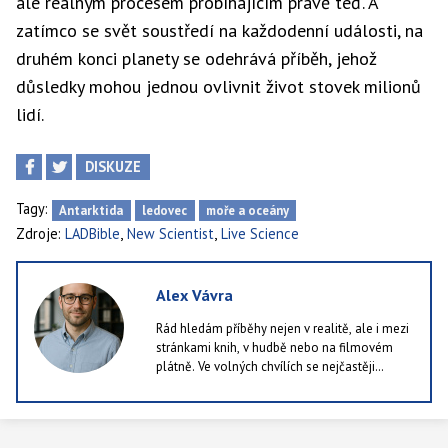
ale reálným procesem probíhajícím právě teď. A
zatímco se svět soustředí na každodenní události, na
druhém konci planety se odehrává příběh, jehož
důsledky mohou jednou ovlivnit život stovek milionů
lidí.
DISKUZE
Tagy:
Antarktida
ledovec
moře a oceány
,
,
Zdroje:
LADBible
New Scientist
Live Science
Alex Vávra
Rád hledám příběhy nejen v realitě, ale i mezi
stránkami knih, v hudbě nebo na filmovém
plátně. Ve volných chvílích se nejčastěji
ztrácím ve světě literatury. Občas si dopřeju i
herní zážitek, nejraději sahám po
simulátorech.