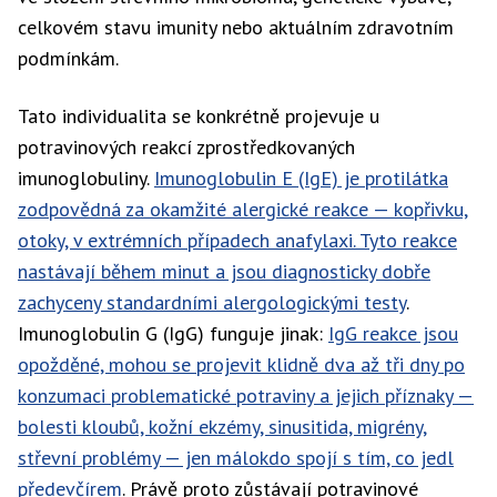
celkovém stavu imunity nebo aktuálním zdravotním
podmínkám.
Tato individualita se konkrétně projevuje u
potravinových reakcí zprostředkovaných
imunoglobuliny.
Imunoglobulin E (IgE) je protilátka
zodpovědná za okamžité alergické reakce — kopřivku,
otoky, v extrémních případech anafylaxi. Tyto reakce
nastávají během minut a jsou diagnosticky dobře
zachyceny standardními alergologickými testy
.
Imunoglobulin G (IgG) funguje jinak:
IgG reakce jsou
opožděné, mohou se projevit klidně dva až tři dny po
konzumaci problematické potraviny a jejich příznaky —
bolesti kloubů, kožní ekzémy, sinusitida, migrény,
střevní problémy — jen málokdo spojí s tím, co jedl
předevčírem
. Právě proto zůstávají potravinové