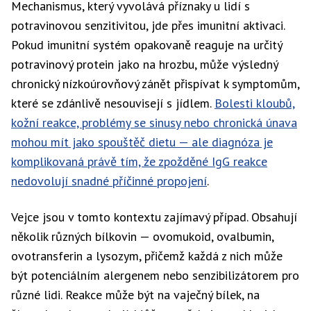
Mechanismus, který vyvolává příznaky u lidí s
potravinovou senzitivitou, jde přes imunitní aktivaci.
Pokud imunitní systém opakovaně reaguje na určitý
potravinový protein jako na hrozbu, může výsledný
chronický nízkoúrovňový zánět přispívat k symptomům,
které se zdánlivě nesouvisejí s jídlem.
Bolesti kloubů,
kožní reakce, problémy se sinusy nebo chronická únava
mohou mít jako spouštěč dietu — ale diagnóza je
komplikovaná právě tím, že zpožděné IgG reakce
nedovolují snadné příčinné propojení
.
Vejce jsou v tomto kontextu zajímavý případ. Obsahují
několik různých bílkovin — ovomukoid, ovalbumin,
ovotransferin a lysozym, přičemž každá z nich může
být potenciálním alergenem nebo senzibilizátorem pro
různé lidi. Reakce může být na vaječný bílek, na