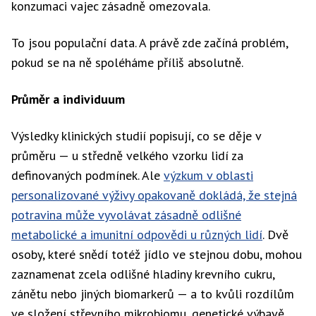
konzumaci vajec zásadně omezovala.
To jsou populační data. A právě zde začíná problém,
pokud se na ně spoléháme příliš absolutně.
Průměr a individuum
Výsledky klinických studií popisují, co se děje v
průměru — u středně velkého vzorku lidí za
definovaných podmínek. Ale
výzkum v oblasti
personalizované výživy opakovaně dokládá, že stejná
potravina může vyvolávat zásadně odlišné
metabolické a imunitní odpovědi u různých lidí
. Dvě
osoby, které snědí totéž jídlo ve stejnou dobu, mohou
zaznamenat zcela odlišné hladiny krevního cukru,
zánětu nebo jiných biomarkerů — a to kvůli rozdílům
ve složení střevního mikrobiomu, genetické výbavě,