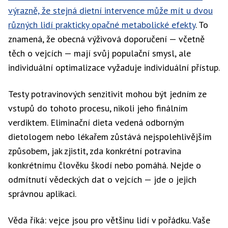
výrazně, že stejná dietní intervence může mít u dvou
různých lidí prakticky opačné metabolické efekty
. To
znamená, že obecná výživová doporučení — včetně
těch o vejcích — mají svůj populační smysl, ale
individuální optimalizace vyžaduje individuální přístup.
Testy potravinových senzitivit mohou být jedním ze
vstupů do tohoto procesu, nikoli jeho finálním
verdiktem. Eliminační dieta vedená odborným
dietologem nebo lékařem zůstává nejspolehlivějším
způsobem, jak zjistit, zda konkrétní potravina
konkrétnímu člověku škodí nebo pomáhá. Nejde o
odmítnutí vědeckých dat o vejcích — jde o jejich
správnou aplikaci.
Věda říká: vejce jsou pro většinu lidí v pořádku. Vaše