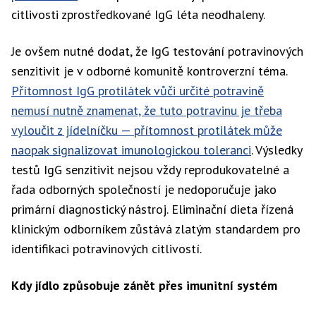
citlivosti zprostředkované IgG léta neodhaleny.
Je ovšem nutné dodat, že IgG testování potravinových
senzitivit je v odborné komunitě kontroverzní téma.
Přítomnost IgG protilátek vůči určité potravině
nemusí nutně znamenat, že tuto potravinu je třeba
vyloučit z jídelníčku — přítomnost protilátek může
naopak signalizovat imunologickou toleranci
. Výsledky
testů IgG senzitivit nejsou vždy reprodukovatelné a
řada odborných společností je nedoporučuje jako
primární diagnostický nástroj. Eliminační dieta řízená
klinickým odborníkem zůstává zlatým standardem pro
identifikaci potravinových citlivostí.
Kdy jídlo způsobuje zánět přes imunitní systém