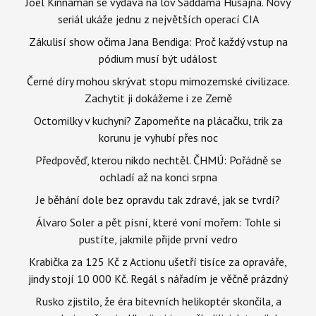
Joel Kinnaman se vydává na lov Saddáma Husajna. Nový
seriál ukáže jednu z největších operací CIA
Zákulisí show očima Jana Bendiga: Proč každý vstup na
pódium musí být událost
Černé díry mohou skrývat stopu mimozemské civilizace.
Zachytit ji dokážeme i ze Země
Octomilky v kuchyni? Zapomeňte na plácačku, trik za
korunu je vyhubí přes noc
Předpověď, kterou nikdo nechtěl. ČHMÚ: Pořádně se
ochladí až na konci srpna
Je běhání dole bez opravdu tak zdravé, jak se tvrdí?
Álvaro Soler a pět písní, které voní mořem: Tohle si
pustíte, jakmile přijde první vedro
Krabička za 125 Kč z Actionu ušetří tisíce za opraváře,
jindy stojí 10 000 Kč. Regál s nářadím je věčně prázdný
Rusko zjistilo, že éra bitevních helikoptér skončila, a