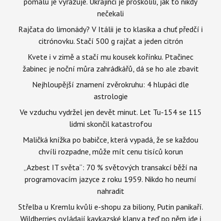
pomalu je vyřazuje. Ukrajinci je proškolili, jak to nikdy
nečekali
Rajčata do limonády? V Itálii je to klasika a chuť předčí i
citrónovku. Stačí 500 g rajčat a jeden citrón
Kvete i v zimě a stačí mu kousek kořínku. Ptačinec
žabinec je noční můra zahrádkářů, dá se ho ale zbavit
Nejhloupější znamení zvěrokruhu: 4 hlupáci dle
astrologie
Ve vzduchu vydržel jen devět minut. Let Tu-154 se 115
lidmi skončil katastrofou
Maličká knížka po babičce, která vypadá, že se každou
chvíli rozpadne, může mít cenu tisíců korun
„Azbest IT světa“: 70 % světových transakcí běží na
programovacím jazyce z roku 1959. Nikdo ho neumí
nahradit
Střelba u Kremlu kvůli e-shopu za biliony, Putin panikaří.
Wildberries ovládají kavkazské klany a teď po něm jde i