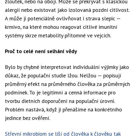
žloutek, nebo na obojí. Může se překrývat s klasickou
alergií nebo existovat jako izolovaná pozdní citlivost.
A může ji potenciálně ovlivňovat i strava slepic —
krmivo, na které mohou reagovat citlivé imunitní
systémy skrze metabolity přítomné ve vejcích.
Proč to celé není selhání vědy
Bylo by chybné interpretovat individuální výjimky jako
důkaz, že populační studie lžou. Nelžou — popisují
průměrný efekt na průměrného člověka za průměrných
podmínek. To je legitimní a cenná informace pro
tvorbu dietních doporučení na populační úrovni.
Problém nastává, když ji přenášíme na konkrétního
jedince bez ověření.
Střevní mikrobiom se liší od člověka k člověku tak