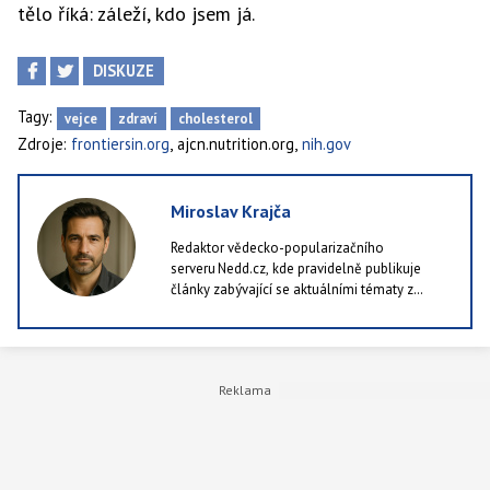
tělo říká: záleží, kdo jsem já.
DISKUZE
Tagy:
vejce
zdraví
cholesterol
,
,
Zdroje:
frontiersin.org
ajcn.nutrition.org
nih.gov
Miroslav Krajča
Redaktor vědecko-popularizačního
serveru Nedd.cz, kde pravidelně publikuje
články zabývající se aktuálními tématy z
oblastí jako příroda, technologie i lidské
zdraví. Rád kombinuje dostupné výzkumy a
studie se srozumitelným podáním, protože je
k ničemu publikovat články, které ocení pět
lidí v republice. Ve volných chvílích rád chodí
po lese a nebo alespoň po městě.