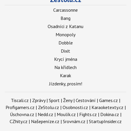
Carcassonne
Bang
Osadníci z Katanu
Monopoly
Dobble
Dixit
Krycí jména
Na křídlech
Karak
Jízdenky, prosím!
Tiscali.cz
|
Zprávy
|
Sport
|
Ženy
|
Cestování
|
Games.cz
|
Profigamers.cz
|
ZeStolu.cz
|
Osobnosti.cz
|
Karaoketexty.cz
|
Úschovna.cz
|
Nedd.cz
|
Moulík.cz
|
Fights.cz
|
Dokina.cz
|
CZhity.cz
|
Našepeníze.cz
|
Srovnám.cz
|
StartupInsider.cz