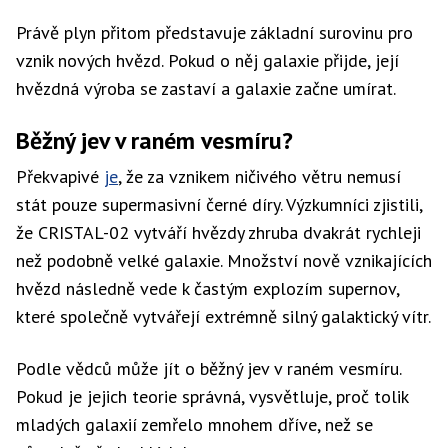
Právě plyn přitom představuje základní surovinu pro
vznik nových hvězd. Pokud o něj galaxie přijde, její
hvězdná výroba se zastaví a galaxie začne umírat.
Běžný jev v raném vesmíru?
Překvapivé
je
, že za vznikem ničivého větru nemusí
stát pouze supermasivní černé díry. Výzkumníci zjistili,
že CRISTAL-02 vytváří hvězdy zhruba dvakrát rychleji
než podobně velké galaxie. Množství nově vznikajících
hvězd následně vede k častým explozím supernov,
které společně vytvářejí extrémně silný galaktický vítr.
Podle vědců může jít o běžný jev v raném vesmíru.
Pokud je jejich teorie správná, vysvětluje, proč tolik
mladých galaxií zemřelo mnohem dříve, než se