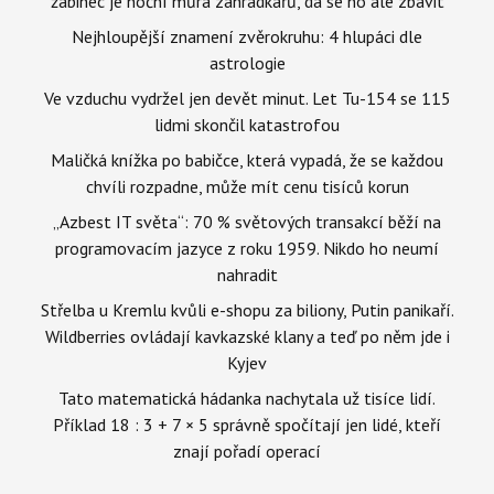
žabinec je noční můra zahrádkářů, dá se ho ale zbavit
Nejhloupější znamení zvěrokruhu: 4 hlupáci dle
astrologie
Ve vzduchu vydržel jen devět minut. Let Tu-154 se 115
lidmi skončil katastrofou
Maličká knížka po babičce, která vypadá, že se každou
chvíli rozpadne, může mít cenu tisíců korun
„Azbest IT světa“: 70 % světových transakcí běží na
programovacím jazyce z roku 1959. Nikdo ho neumí
nahradit
Střelba u Kremlu kvůli e-shopu za biliony, Putin panikaří.
Wildberries ovládají kavkazské klany a teď po něm jde i
Kyjev
Tato matematická hádanka nachytala už tisíce lidí.
Příklad 18 : 3 + 7 × 5 správně spočítají jen lidé, kteří
znají pořadí operací