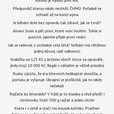
korunu je vyhubí přes noc
Předpověď, kterou nikdo nechtěl. ČHMÚ: Pořádně se
ochladí až na konci srpna
Je běhání dole bez opravdu tak zdravé, jak se tvrdí?
Álvaro Soler a pět písní, které voní mořem: Tohle si
pustíte, jakmile přijde první vedro
Jak se radovat z orchideje celá léta? Selhání má většinou
jediný důvod, radí odborníci
Krabička za 125 Kč z Actionu ušetří tisíce za opraváře,
jindy stojí 10 000 Kč. Regál s nářadím je věčně prázdný
Rusko zjistilo, že éra bitevních helikoptér skončila, a
pomalu je vyřazuje. Ukrajinci je proškolili, jak to nikdy
nečekali
Rajčata do limonády? V Itálii je to klasika a chuť předčí i
citrónovku. Stačí 500 g rajčat a jeden citrón
Kvete i v zimě a stačí mu kousek kořínku. Ptačinec