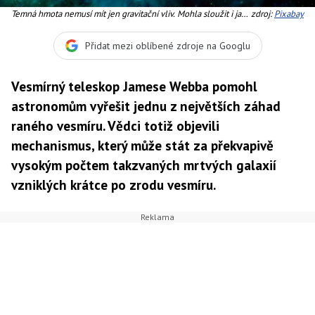
Temná hmota nemusí mít jen gravitační vliv. Mohla sloužit i jako
zdroj:
Pixabay
stavební materiál pro první vesmírné struktury
Přidat mezi oblíbené zdroje na Googlu
Vesmírný teleskop Jamese Webba pomohl
astronomům vyřešit jednu z největších záhad
raného vesmíru. Vědci totiž objevili
mechanismus, který může stát za překvapivě
vysokým počtem takzvaných mrtvých galaxií
vzniklých krátce po zrodu vesmíru.