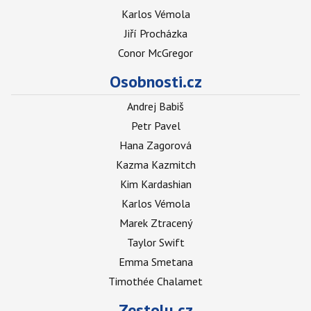
Karlos Vémola
Jiří Procházka
Conor McGregor
Osobnosti.cz
Andrej Babiš
Petr Pavel
Hana Zagorová
Kazma Kazmitch
Kim Kardashian
Karlos Vémola
Marek Ztracený
Taylor Swift
Emma Smetana
Timothée Chalamet
Zestolu.cz