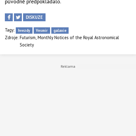
původně předpokládalo.
DISKUZE
Tagy:
hvezdy
Vesmír
galaxie
,
Zdroje:
Futurism
Monthly Notices of the Royal Astronomical
Society