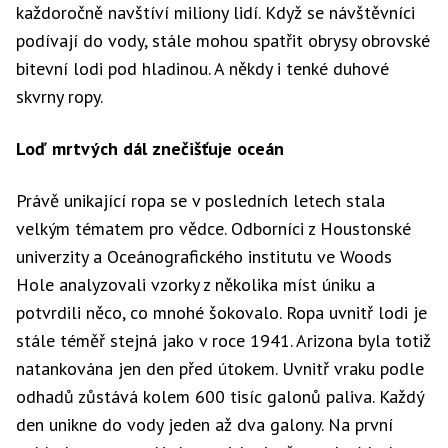
každoročně navštíví miliony lidí. Když se návštěvníci
podívají do vody, stále mohou spatřit obrysy obrovské
bitevní lodi pod hladinou. A někdy i tenké duhové
skvrny ropy.
Loď mrtvých dál znečišťuje oceán
Právě unikající ropa se v posledních letech stala
velkým tématem pro vědce. Odborníci z Houstonské
univerzity a Oceánografického institutu ve Woods
Hole analyzovali vzorky z několika míst úniku a
potvrdili něco, co mnohé šokovalo. Ropa uvnitř lodi je
stále téměř stejná jako v roce 1941. Arizona byla totiž
natankována jen den před útokem. Uvnitř vraku podle
odhadů zůstává kolem 600 tisíc galonů paliva. Každý
den unikne do vody jeden až dva galony. Na první