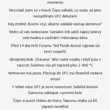
momenty
Nezvládl jsem to v hlavě. Čepo odhalil, co stálo za jeho
neúspěšným UFC debutem
Kdy změnit životní styl, abyste oddálili nástup demence?
Vedro už vás nedostane: Geniální trik udrží nápoj ledový
celé hodiny a zachrání i milovanou kávu
Před 14 dny čelil Furymu. Teď Polák dostal výprask od
šesti soupeřů
Ukrajinský drak „Dracarys“ děsí ruské vojáky, i když jsou v
tancích. Sežehne vše při teplotě přes 2 400 °C
Verhoeven má jasno. Přestup do UFC mu finančně nedává
smysl
V lehké váze UFC je nové monstrum. Salkilld donutil
Gamrota odklepat v prvním kole
Čepo si pustil Urbinu do hlavy. Takovou chybu za 60
zápasů neudělal