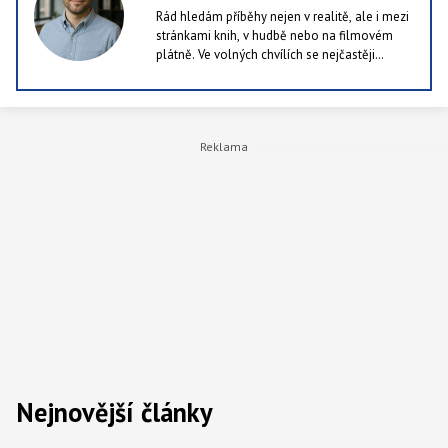
Rád hledám příběhy nejen v realitě, ale i mezi
stránkami knih, v hudbě nebo na filmovém
plátně. Ve volných chvílích se nejčastěji
ztrácím ve světě literatury. Občas si dopřeju i
herní zážitek, nejraději sahám po
simulátorech.
Nejnovější články