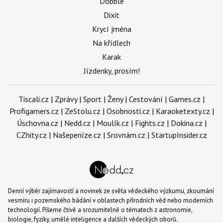
Dobble
Dixit
Krycí jména
Na křídlech
Karak
Jízdenky, prosím!
Tiscali.cz
|
Zprávy
|
Sport
|
Ženy
|
Cestování
|
Games.cz
|
Profigamers.cz
|
ZeStolu.cz
|
Osobnosti.cz
|
Karaoketexty.cz
|
Úschovna.cz
|
Nedd.cz
|
Moulík.cz
|
Fights.cz
|
Dokina.cz
|
CZhity.cz
|
Našepeníze.cz
|
Srovnám.cz
|
StartupInsider.cz
Denní výběr zajímavostí a novinek ze světa vědeckého výzkumu, zkoumání
vesmíru i pozemského bádání v oblastech přírodních věd nebo moderních
technologií. Píšeme čtivě a srozumitelně o tématech z astronomie,
biologie, fyziky, umělé inteligence a dalších vědeckých oborů.