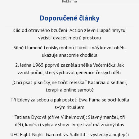
Doporučené články
Klid od otravného bzučení: Action zlevnil lapač hmyzu,
vyčistí dvacet metrů prostoru
Silně tlumené tenisky mohou tlumit i váš krevní oběh,
ukazuje anatomie chodidla
2. ledna 1965 poprvé zazněla znělka Večerníčku: Jak
vznikl pořad, který vychoval generace českých dětí
„Chci psát písničky, ne točit reelska.“ Katarzia o selhání,
terapii a online samotě
Tři Edeny za sebou a pak postel: Ewa Farna se pochlubila
svým rituálem
Tatiana Dyková (dříve Vilhelmová): Slavný manžel, tři
děti, kariéra i výhra v show Tvoje tvář má známý hlas
UFC Fight Night: Gamrot vs. Salkilld – výsledky a nejlepší