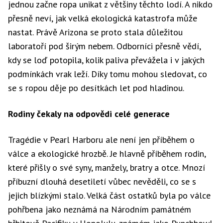
jednou začne ropa unikat z většiny těchto lodí. A nikdo
přesně neví, jak velká ekologická katastrofa může
nastat. Právě Arizona se proto stala důležitou
laboratoří pod širým nebem. Odborníci přesně vědí,
kdy se loď potopila, kolik paliva převážela i v jakých
podmínkách vrak leží. Díky tomu mohou sledovat, co
se s ropou děje po desítkách let pod hladinou.
Rodiny čekaly na odpovědi celé generace
Tragédie v Pearl Harboru ale není jen příběhem o
válce a ekologické hrozbě. Je hlavně příběhem rodin,
které přišly o své syny, manžely, bratry a otce. Mnozí
příbuzní dlouhá desetiletí vůbec nevěděli, co se s
jejich blízkými stalo. Velká část ostatků byla po válce
pohřbena jako neznámá na Národním památném