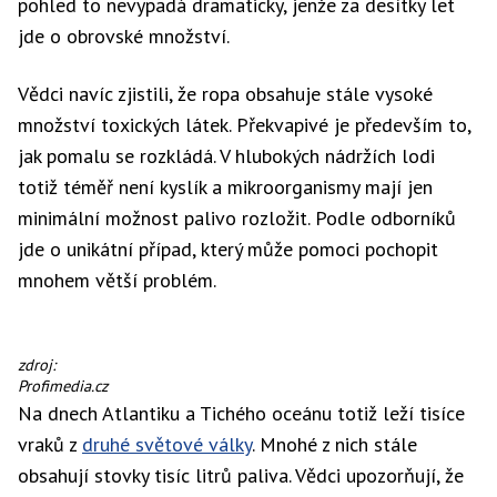
pohled to nevypadá dramaticky, jenže za desítky let
jde o obrovské množství.
Vědci navíc zjistili, že ropa obsahuje stále vysoké
množství toxických látek. Překvapivé je především to,
jak pomalu se rozkládá. V hlubokých nádržích lodi
totiž téměř není kyslík a mikroorganismy mají jen
minimální možnost palivo rozložit. Podle odborníků
jde o unikátní případ, který může pomoci pochopit
mnohem větší problém.
Památník
zdroj:
USS
Profimedia.cz
Arizona
Na dnech Atlantiku a Tichého oceánu totiž leží tisíce
na
vraků z
druhé světové války
. Mnohé z nich stále
Havaji
obsahují stovky tisíc litrů paliva. Vědci upozorňují, že