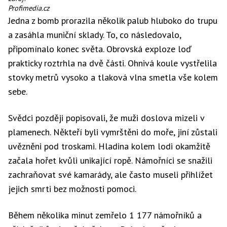
Arizona
Profimedia.cz
během
Jedna z bomb prorazila několik palub hluboko do trupu
útoku
a zasáhla muniční sklady. To, co následovalo,
připomínalo konec světa. Obrovská exploze loď
prakticky roztrhla na dvě části. Ohnivá koule vystřelila
stovky metrů vysoko a tlaková vlna smetla vše kolem
sebe.
Svědci později popisovali, že muži doslova mizeli v
plamenech. Někteří byli vymrštěni do moře, jiní zůstali
uvězněni pod troskami. Hladina kolem lodi okamžitě
začala hořet kvůli unikající ropě. Námořníci se snažili
zachraňovat své kamarády, ale často museli přihlížet
jejich smrti bez možnosti pomoci.
Během několika minut zemřelo 1 177 námořníků a