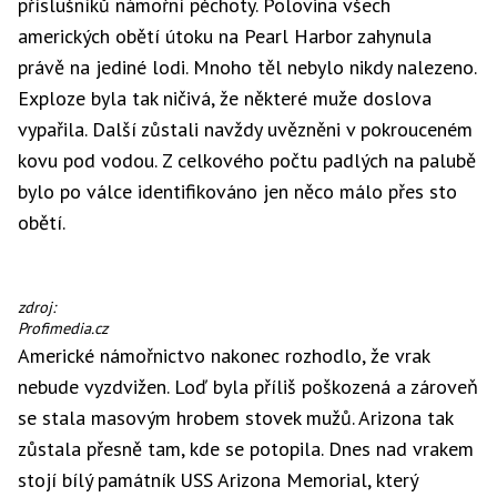
příslušníků námořní pěchoty. Polovina všech
amerických obětí útoku na Pearl Harbor zahynula
právě na jediné lodi. Mnoho těl nebylo nikdy nalezeno.
Exploze byla tak ničivá, že některé muže doslova
vypařila. Další zůstali navždy uvězněni v pokrouceném
kovu pod vodou. Z celkového počtu padlých na palubě
bylo po válce identifikováno jen něco málo přes sto
obětí.
USS
zdroj:
Arizona
Profimedia.cz
po
Americké námořnictvo nakonec rozhodlo, že vrak
útoku
nebude vyzdvižen. Loď byla příliš poškozená a zároveň
v
roce
se stala masovým hrobem stovek mužů. Arizona tak
1941
zůstala přesně tam, kde se potopila. Dnes nad vrakem
stojí bílý památník
USS Arizona Memorial
, který