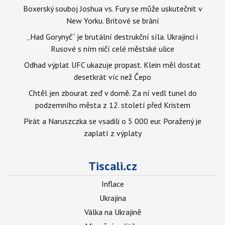
Boxerský souboj Joshua vs. Fury se může uskutečnit v
New Yorku. Britové se brání
„Had Gorynyč“ je brutální destrukční síla. Ukrajinci i
Rusové s ním ničí celé městské ulice
Odhad výplat UFC ukazuje propast. Klein měl dostat
desetkrát víc než Čepo
Chtěl jen zbourat zeď v domě. Za ní vedl tunel do
podzemního města z 12. století před Kristem
Pirát a Naruszczka se vsadili o 5 000 eur. Poražený je
zaplatí z výplaty
Tiscali.cz
Inflace
Ukrajina
Válka na Ukrajině