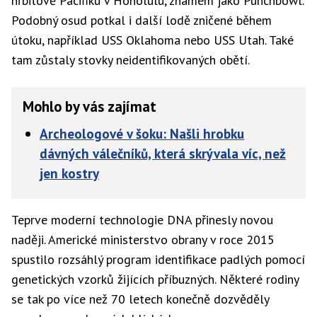
hřbitově Pacifiku v Honolulu, známém jako Punchbowl.
Podobný osud potkal i další lodě zničené během
útoku, například
USS Oklahoma
nebo
USS Utah
. Také
tam zůstaly stovky neidentifikovaných obětí.
Mohlo by vás zajímat
Archeologové v šoku: Našli hrobku
dávných válečníků, která skrývala víc, než
jen kostry
Teprve moderní technologie DNA přinesly novou
naději. Americké ministerstvo obrany v roce 2015
spustilo rozsáhlý program identifikace padlých pomocí
genetických vzorků žijících příbuzných. Některé rodiny
se tak po více než 70 letech konečně dozvěděly