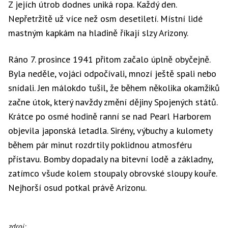
Z jejích útrob dodnes uniká ropa. Každý den.
Nepřetržitě už více než osm desetiletí. Místní lidé
mastným kapkám na hladině říkají slzy Arizony.
Ráno 7. prosince 1941 přitom začalo úplně obyčejně.
Byla neděle, vojáci odpočívali, mnozí ještě spali nebo
snídali. Jen málokdo tušil, že během několika okamžiků
začne útok, který navždy změní dějiny Spojených států.
Krátce po osmé hodině ranní se nad Pearl Harborem
objevila japonská letadla. Sirény, výbuchy a kulomety
během pár minut rozdrtily poklidnou atmosféru
přístavu. Bomby dopadaly na bitevní lodě a základny,
zatímco všude kolem stoupaly obrovské sloupy kouře.
Nejhorší osud potkal právě Arizonu.
USS
zdroj: