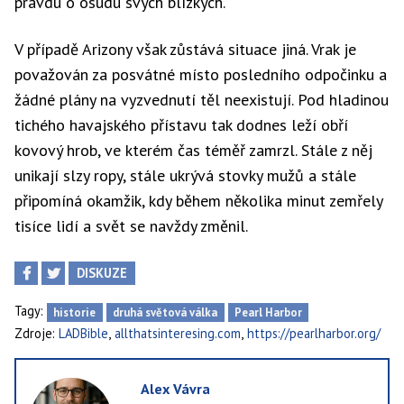
pravdu o osudu svých blízkých.
V případě Arizony však zůstává situace jiná. Vrak je
považován za posvátné místo posledního odpočinku a
žádné plány na vyzvednutí těl neexistují. Pod hladinou
tichého havajského přístavu tak dodnes leží obří
kovový hrob, ve kterém čas téměř zamrzl. Stále z něj
unikají slzy ropy, stále ukrývá stovky mužů a stále
připomíná okamžik, kdy během několika minut zemřely
tisíce lidí a svět se navždy změnil.
DISKUZE
Tagy:
historie
druhá světová válka
Pearl Harbor
,
,
Zdroje:
LADBible
allthatsinteresing.com
https://pearlharbor.org/
Alex Vávra