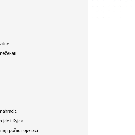
ázdný
 nečekali
nahradit
 jde i Kyjev
znají pořadí operací