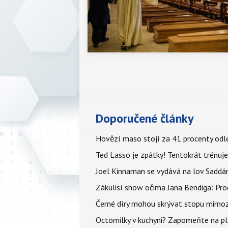
Doporučené články
Hovězí maso stojí za 41 procenty odle
Ted Lasso je zpátky! Tentokrát trénuj
Joel Kinnaman se vydává na lov Saddám
Zákulisí show očima Jana Bendiga: Pro
Černé díry mohou skrývat stopu mimoze
Octomilky v kuchyni? Zapomeňte na plác