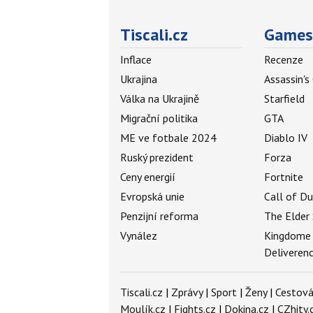
Tiscali.cz
Games
Inflace
Recenze
Ukrajina
Assassin's
Válka na Ukrajině
Starfield
Migrační politika
GTA
ME ve fotbale 2024
Diablo IV
Ruský prezident
Forza
Ceny energií
Fortnite
Evropská unie
Call of D
Penzijní reforma
The Elder 
Vynález
Kingdome
Deliveren
Tiscali.cz
|
Zprávy
|
Sport
|
Ženy
|
Cestová
Moulík.cz
|
Fights.cz
|
Dokina.cz
|
CZhity.