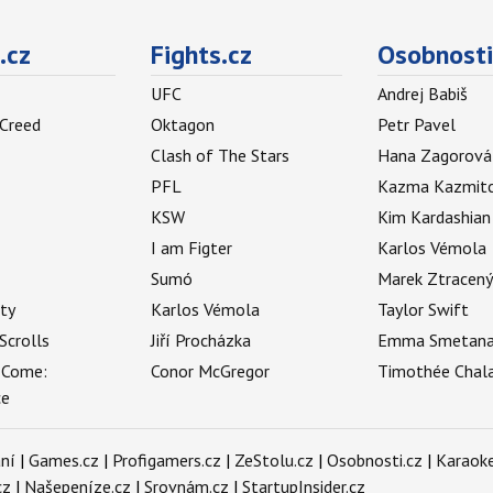
.cz
Fights.cz
Osobnosti
UFC
Andrej Babiš
 Creed
Oktagon
Petr Pavel
Clash of The Stars
Hana Zagorová
PFL
Kazma Kazmit
KSW
Kim Kardashian
I am Figter
Karlos Vémola
Sumó
Marek Ztracen
uty
Karlos Vémola
Taylor Swift
Scrolls
Jiří Procházka
Emma Smetan
 Come:
Conor McGregor
Timothée Chal
ce
ní
|
Games.cz
|
Profigamers.cz
|
ZeStolu.cz
|
Osobnosti.cz
|
Karaoke
cz
|
Našepeníze.cz
|
Srovnám.cz
|
StartupInsider.cz