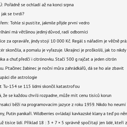
: Pořádně se ochladí až na konci srpna
jak se tvrdí?
řem: Tohle si pustíte, jakmile přijde první vedro
elhání má většinou jediný důvod, radí odborníci
íce za opraváře, jindy stojí 10 000 Kč. Regál s nářadím je věčně pr
ér skončila, a pomalu je vyřazuje. Ukrajinci je proškolili, jak to nikdy
ika a chuť předčí i citrónovku. Stačí 500 g rajčat a jeden citrón
ku. Ptačinec žabinec je noční můra zahrádkářů, dá se ho ale zbavit
upáci dle astrologie
et Tu-154 se 115 lidmi skončil katastrofou
á, že se každou chvíli rozpadne, může mít cenu tisíců korun
nsakcí běží na programovacím jazyce z roku 1959. Nikdo ho neumí 
ny, Putin panikaří. Wildberries ovládají kavkazské klany a teď po něm
isíce lidí. Příklad 18 : 3 + 7 × 5 správně spočítají jen lidé, kteří 