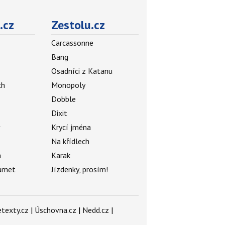
.cz
Zestolu.cz
Carcassonne
Bang
Osadníci z Katanu
ch
Monopoly
Dobble
Dixit
ý
Krycí jména
Na křídlech
a
Karak
amet
Jízdenky, prosím!
texty.cz
|
Úschovna.cz
|
Nedd.cz
|