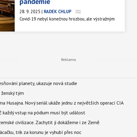
pandemie
28. 9. 2025
|
RADEK CHLUP
Covid-19 nebyl konečnou hrozbou, ale výstražným
výstřelkem. Vědci upozorňují, že čelíme neustálému
riziku nových pandemií s mnohem ničivějším
potenciálem co se nakažlivosti a smrtnosti týče.
sňování planety, ukazuje nová studie
e ženský tým
a Husajna. Nový seriál ukáže jednu z největších operací CIA
č každý vstup na pódium musí být událost
mské civilizace. Zachytit ji dokážeme i ze Země
ačku, trik za korunu je vyhubí přes noc