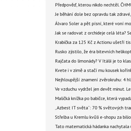
Předpověď, kterou nikdo nechtěl. ČHMÚ
Je běhání dole bez opravdu tak zdravé, 
Álvaro Soler a pět písní, které voní mo
Jak se radovat z orchideje celá léta? S
Krabička za 125 Kč z Actionu ušetří tis
Rusko zjistilo, že éra bitevních helikopt
Rajčata do limonády? V Itálii je to klas
Kvete i v zimě a stačí mu kousek kořín
Nejhloupější znamení zvěrokruhu: 4 hl
Ve vzduchu vydržel jen devět minut. L
Maličká knížka po babičce, která vypad
„Azbest IT světa“: 70 % světových tra
Střelba u Kremlu kvůli e-shopu za bilio
Tato matematická hádanka nachytala už t