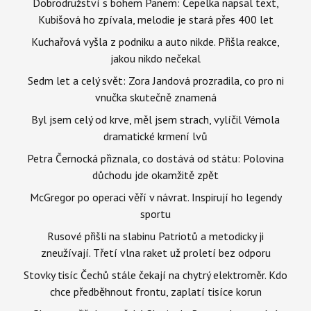
Dobrodružství s bohem Panem: Čepelka napsal text,
Kubišová ho zpívala, melodie je stará přes 400 let
Kuchařová vyšla z podniku a auto nikde. Přišla reakce,
jakou nikdo nečekal
Sedm let a celý svět: Zora Jandová prozradila, co pro ni
vnučka skutečně znamená
Byl jsem celý od krve, měl jsem strach, vylíčil Vémola
dramatické krmení lvů
Petra Černocká přiznala, co dostává od státu: Polovina
důchodu jde okamžitě zpět
McGregor po operaci věří v návrat. Inspirují ho legendy
sportu
Rusové přišli na slabinu Patriotů a metodicky ji
zneužívají. Třetí vlna raket už proletí bez odporu
Stovky tisíc Čechů stále čekají na chytrý elektroměr. Kdo
chce předběhnout frontu, zaplatí tisíce korun