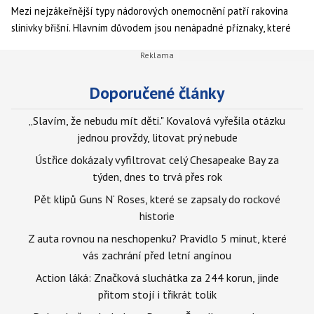
Mezi nejzákeřnější typy nádorových onemocnění patří rakovina
slinivky břišní. Hlavním důvodem jsou nenápadné příznaky, které
se objevují dlouhé měsíce před stanovením diagnózy.
Doporučené články
„Slavím, že nebudu mít děti." Kovalová vyřešila otázku
jednou provždy, litovat prý nebude
Ústřice dokázaly vyfiltrovat celý Chesapeake Bay za
týden, dnes to trvá přes rok
Pět klipů Guns N‘ Roses, které se zapsaly do rockové
historie
Z auta rovnou na neschopenku? Pravidlo 5 minut, které
vás zachrání před letní angínou
Action láká: Značková sluchátka za 244 korun, jinde
přitom stojí i třikrát tolik