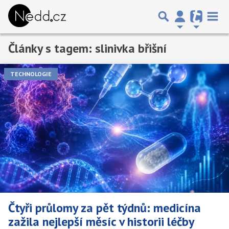
Články s tagem: slinivka břišní
TECHNOLOGIE
Čtyři průlomy za pět týdnů: medicína
zažila nejlepší měsíc v historii léčby