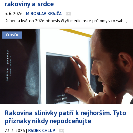
rakoviny a srdce
3. 6. 2026
|
MIROSLAV KRAJČA
Duben a květen 2026 přinesly čtyři medicínské průlomy v rozsahu,
jaký se za pět týdnů nestává. Jeden lék zdvojnásobil přežití u
rakoviny slinivky. Jiný s jednou injekcí natrvalo snižuje cholesterol.
ČLOVĚK
Retatrutid topí tuk způsobem, který překonává chirurgii. A AI
model z Mayo Clinic zachytil rakovinu slinivky tři roky před
diagnózou. Nejde o spekulace – jde o výsledky fáze 3.
Rakovina slinivky patří k nejhorším. Tyto
příznaky nikdy nepodceňujte
23. 3. 2026
|
RADEK CHLUP