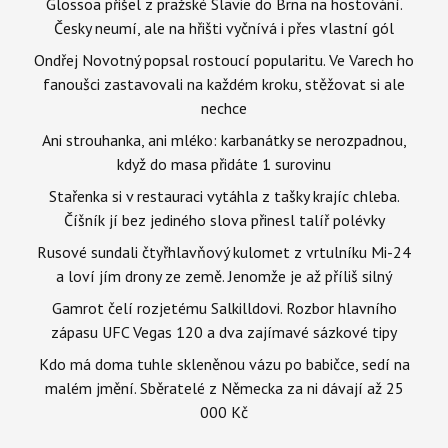
Glossoa přišel z pražské Slavie do Brna na hostování.
Česky neumí, ale na hřišti vyčnívá i přes vlastní gól
Ondřej Novotný popsal rostoucí popularitu. Ve Varech ho
fanoušci zastavovali na každém kroku, stěžovat si ale
nechce
Ani strouhanka, ani mléko: karbanátky se nerozpadnou,
když do masa přidáte 1 surovinu
Stařenka si v restauraci vytáhla z tašky krajíc chleba.
Číšník jí bez jediného slova přinesl talíř polévky
Rusové sundali čtyřhlavňový kulomet z vrtulníku Mi-24
a loví jím drony ze země. Jenomže je až příliš silný
Gamrot čelí rozjetému Salkilldovi. Rozbor hlavního
zápasu UFC Vegas 120 a dva zajímavé sázkové tipy
Kdo má doma tuhle skleněnou vázu po babičce, sedí na
malém jmění. Sběratelé z Německa za ni dávají až 25
000 Kč