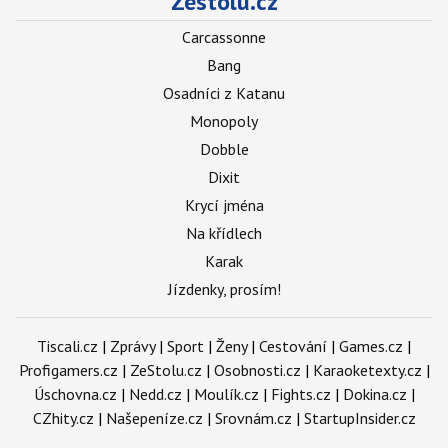
Zestolu.cz
Carcassonne
Bang
Osadníci z Katanu
Monopoly
Dobble
Dixit
Krycí jména
Na křídlech
Karak
Jízdenky, prosím!
Tiscali.cz
|
Zprávy
|
Sport
|
Ženy
|
Cestování
|
Games.cz
|
Profigamers.cz
|
ZeStolu.cz
|
Osobnosti.cz
|
Karaoketexty.cz
|
Úschovna.cz
|
Nedd.cz
|
Moulík.cz
|
Fights.cz
|
Dokina.cz
|
CZhity.cz
|
Našepeníze.cz
|
Srovnám.cz
|
StartupInsider.cz