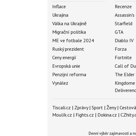
Inflace
Recenze
Ukrajina
Assassin's
Válka na Ukrajině
Starfield
Migrační politika
GTA
ME ve fotbale 2024
Diablo IV
Ruský prezident
Forza
Ceny energií
Fortnite
Evropská unie
Call of D
Penzijní reforma
The Elder 
Vynález
Kingdome
Deliveren
Tiscali.cz
|
Zprávy
|
Sport
|
Ženy
|
Cestová
Moulík.cz
|
Fights.cz
|
Dokina.cz
|
CZhity.
Denní výběr zajímavostí a 