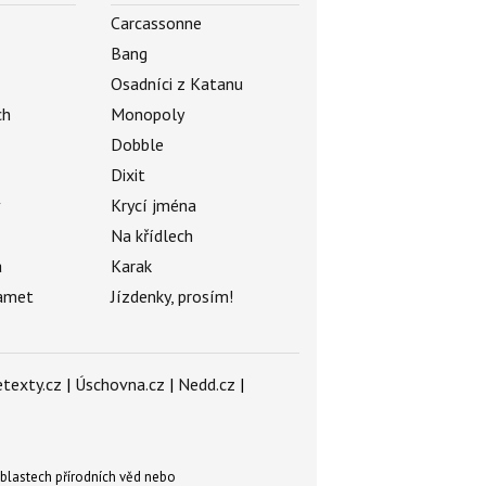
Carcassonne
Bang
Osadníci z Katanu
ch
Monopoly
Dobble
Dixit
ý
Krycí jména
Na křídlech
a
Karak
amet
Jízdenky, prosím!
texty.cz
|
Úschovna.cz
|
Nedd.cz
|
blastech přírodních věd nebo