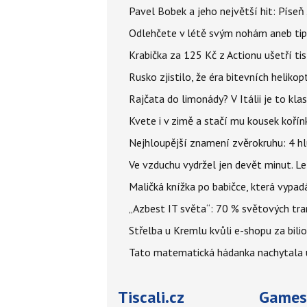
Pavel Bobek a jeho největší hit: Pís
Odlehčete v létě svým nohám aneb tip
Krabička za 125 Kč z Actionu ušetří tis
Rusko zjistilo, že éra bitevních helikopt
Rajčata do limonády? V Itálii je to klas
Kvete i v zimě a stačí mu kousek kořín
Nejhloupější znamení zvěrokruhu: 4 hl
Ve vzduchu vydržel jen devět minut. L
Maličká knížka po babičce, která vypad
„Azbest IT světa“: 70 % světových tra
Střelba u Kremlu kvůli e-shopu za bilio
Tato matematická hádanka nachytala už t
Tiscali.cz
Games