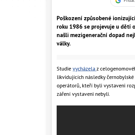
Přida
Poškození způsobené ionizující
roku 1986 se projevuje u dětí o
našli mezigenerační dopad nej
války.
Studie
vycházela
z celogenomové
likvidujících následky černobyls
operátorů, kteří byli vystaveni ro
záření vystaveni nebyli.