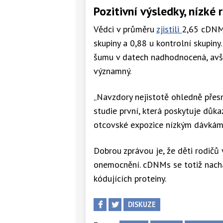
Pozitivní výsledky, nízké 
Vědci v průměru
zjistili
2,65 cDNMs
skupiny a 0,88 u kontrolní skupiny
šumu v datech nadhodnocená, avšak
významný.
„Navzdory nejistotě ohledně přesn
studie první, která poskytuje důk
otcovské expozice nízkým dávkám t
Dobrou zprávou je, že děti rodičů 
onemocnění. cDNMs se totiž nachá
kódujících proteiny.
DISKUZE