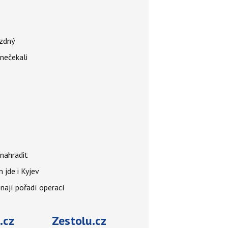
ázdný
 nečekali
nahradit
 jde i Kyjev
znají pořadí operací
.cz
Zestolu.cz