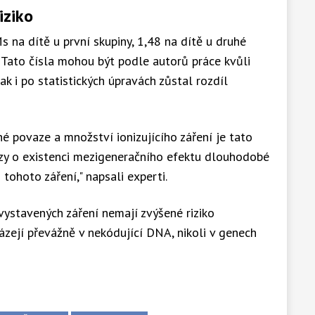
riziko
 na dítě u první skupiny, 1,48 na dítě u druhé
. Tato čísla mohou být podle autorů práce kvůli
 i po statistických úpravách zůstal rozdíl
é povaze a množství ionizujícího záření je tato
azy o existenci mezigeneračního efektu dlouhodobé
ohoto záření," napsali experti.
vystavených záření nemají zvýšené riziko
zejí převážně v nekódující DNA, nikoli v genech