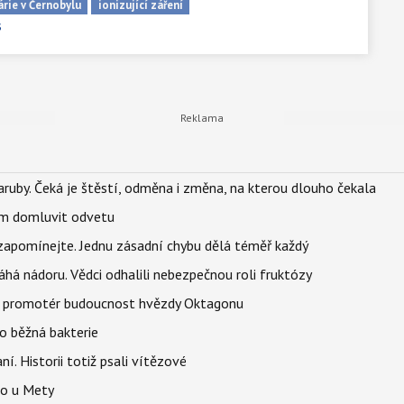
árie v Černobylu
ionizující záření
s
ruby. Čeká je štěstí, odměna i změna, na kterou dlouho čekala
vem domluvit odvetu
zapomínejte. Jednu zásadní chybu dělá téměř každý
áhá nádoru. Vědci odhalili nebezpečnou roli fruktózy
l promotér budoucnost hvězdy Oktagonu
o běžná bakterie
aní. Historii totiž psali vítězové
lo u Mety