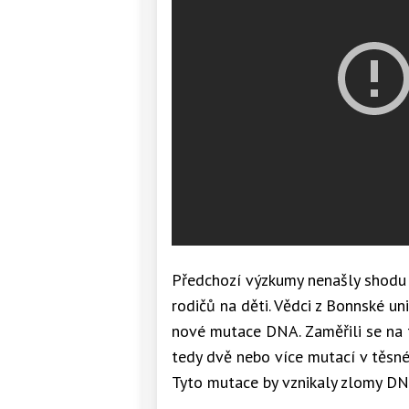
Předchozí výzkumy nenašly shodu 
rodičů na děti. Vědci z Bonnské un
nové mutace DNA. Zaměřili se na
tedy dvě nebo více mutací v těsné b
Tyto mutace by vznikaly zlomy D