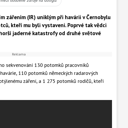
t mezi oblíbené zdroje na Googlu
m zářením (IR) uniklým při havárii v Černobylu
tců, kteří mu byli vystaveni. Poprvé tak vědci
horší jaderné katastrofy od druhé světové
ho sekvenování 130 potomků pracovníků
ké havárie, 110 potomků německých radarových
zptýlenému záření, a 1 275 potomků rodičů, kteří