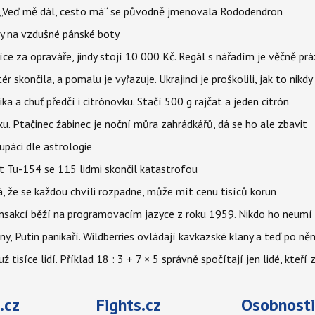
eň „Veď mě dál, cesto má“ se původně jmenovala Rododendron
y na vzdušné pánské boty
íce za opraváře, jindy stojí 10 000 Kč. Regál s nářadím je věčně pr
ér skončila, a pomalu je vyřazuje. Ukrajinci je proškolili, jak to nikdy
ika a chuť předčí i citrónovku. Stačí 500 g rajčat a jeden citrón
ku. Ptačinec žabinec je noční můra zahrádkářů, dá se ho ale zbavit
upáci dle astrologie
et Tu-154 se 115 lidmi skončil katastrofou
á, že se každou chvíli rozpadne, může mít cenu tisíců korun
nsakcí běží na programovacím jazyce z roku 1959. Nikdo ho neumí 
ny, Putin panikaří. Wildberries ovládají kavkazské klany a teď po něm
isíce lidí. Příklad 18 : 3 + 7 × 5 správně spočítají jen lidé, kteří 
.cz
Fights.cz
Osobnosti