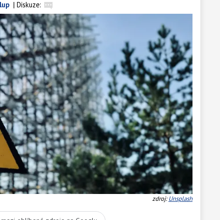
lup
|
Diskuze:
zdroj:
Unsplash