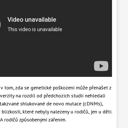
v tom, zda se genetické poškození může přenášet z
iverzity na rozdíl od předchozích studií nehledali
 takzvané shlukované de novo mutace (cDNMs),
lízkosti, které nebyly nalezeny u rodičů, jen u dětí.
NA rodičů způsobenými zářením.