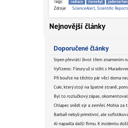
Tagy:
radiace
černobyl
jaderná hav
,
Zdroje:
ScienceAlert
Scientific Report
Nejnovější články
Doporučené články
Srpen převrátí život třem znamením na
Vyřízeno: Fleury už si stihl s Murado
Při bouřce na těchto pár věcí doma ne
Cukr, který stojí na špatné straně, pom
Byl to rozlučkový zápas, okomentova
Chlapec snědl sýr a zemřel. Mohla za t
Barbaři nebyli primitivní, ale sofistikov
AI napadla další firmu. K incidentu doš