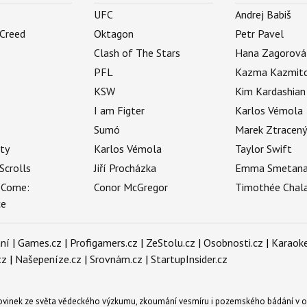
UFC
Andrej Babiš
 Creed
Oktagon
Petr Pavel
Clash of The Stars
Hana Zagorová
PFL
Kazma Kazmit
KSW
Kim Kardashian
I am Figter
Karlos Vémola
Sumó
Marek Ztracen
uty
Karlos Vémola
Taylor Swift
Scrolls
Jiří Procházka
Emma Smetan
 Come:
Conor McGregor
Timothée Chal
ce
ní
|
Games.cz
|
Profigamers.cz
|
ZeStolu.cz
|
Osobnosti.cz
|
Karaoke
cz
|
Našepeníze.cz
|
Srovnám.cz
|
StartupInsider.cz
novinek ze světa vědeckého výzkumu, zkoumání vesmíru i pozemského bádání v o