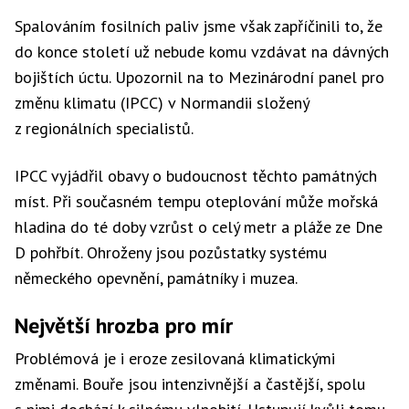
Spalováním fosilních paliv jsme však zapříčinili to, že
do konce století už nebude komu vzdávat na dávných
bojištích úctu. Upozornil na to Mezinárodní panel pro
změnu klimatu (IPCC) v Normandii složený
z regionálních specialistů.
IPCC vyjádřil obavy o budoucnost těchto památných
míst. Při současném tempu oteplování může mořská
hladina do té doby vzrůst o celý metr a pláže ze Dne
D pohřbít. Ohroženy jsou pozůstatky systému
německého opevnění, památníky i muzea.
Největší hrozba pro mír
Problémová je i eroze zesilovaná klimatickými
změnami. Bouře jsou intenzivnější a častější, spolu