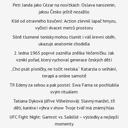
Petr Janda jako Cézar na nosítkách: Oslava narozenin,
jakou Česko ještě nezažilo
Klid od otravného bzučení: Action zlevnil lapač hmyzu,
vyčistí dvacet metrů prostoru
Silně tlumené tenisky mohou tlumit i váš krevní oběh,
ukazuje anatomie chodidla
2. ledna 1965 poprvé zazněla znělka Večerníčku: Jak
vznikl pořad, který vychoval generace českých dětí
„Chci psát písničky, ne točit reelska.“ Katarzia o selhání,
terapii a online samotě
Tři Edeny za sebou a pak postel: Ewa Farna se pochlubila
svým rituálem
Tatiana Dyková (dříve Vilhelmová): Slavný manžel, tři
děti, kariéra i výhra v show Tvoje tvář má známý hlas
UFC Fight Night: Gamrot vs. Salkilld – výsledky a nejlepší
momenty