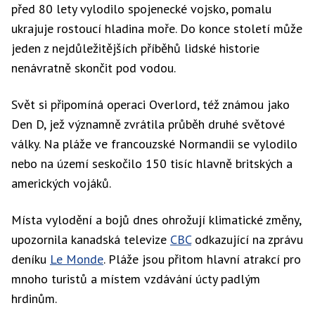
před 80 lety vylodilo spojenecké vojsko, pomalu
ukrajuje rostoucí hladina moře. Do konce století může
jeden z nejdůležitějších příběhů lidské historie
nenávratně skončit pod vodou.
Svět si připomíná operaci Overlord, též známou jako
Den D, jež významně zvrátila průběh druhé světové
války. Na pláže ve francouzské Normandii se vylodilo
nebo na území seskočilo 150 tisíc hlavně britských a
amerických vojáků.
Místa vylodění a bojů dnes ohrožují klimatické změny,
upozornila kanadská televize
CBC
odkazující na zprávu
deníku
Le Monde
. Pláže jsou přitom hlavní atrakcí pro
mnoho turistů a místem vzdávání úcty padlým
hrdinům.