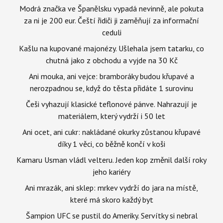
Modrá značka ve Španělsku vypadá nevinně, ale pokuta
za ni je 200 eur. Čeští řidiči ji zaměňují za informační
ceduli
Kašlu na kupované majonézy. Ušlehala jsem tatarku, co
chutná jako z obchodu a vyjde na 30 Kč
Ani mouka, ani vejce: bramboráky budou křupavé a
nerozpadnou se, když do těsta přidáte 1 surovinu
Češi vyhazují klasické teflonové pánve. Nahrazují je
materiálem, který vydrží i 50 let
Ani ocet, ani cukr: nakládané okurky zůstanou křupavé
díky 1 věci, co běžně končí v koši
Kamaru Usman vládl velteru. Jeden kop změnil další roky
jeho kariéry
Ani mrazák, ani sklep: mrkev vydrží do jara na místě,
které má skoro každý byt
Šampion UFC se pustil do Ameriky. Servítky si nebral