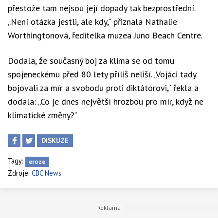
přestože tam nejsou její dopady tak bezprostřední.
„Není otázka jestli, ale kdy,“ přiznala Nathalie
Worthingtonová, ředitelka muzea Juno Beach Centre.
Dodala, že současný boj za klima se od tomu
spojeneckému před 80 lety příliš neliší. „Vojáci tady
bojovali za mír a svobodu proti diktátorovi,“ řekla a
dodala: „Co je dnes největší hrozbou pro mír, když ne
klimatické změny?“
DISKUZE
Tagy:
eroze
Zdroje:
CBC News