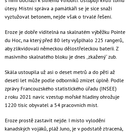
s nimi dochází k silnému vlnobití. Ustupují kvůli tomu
útesy. Místní správa a památkáři se je sice snaží
vyztužovat betonem, nejde však o trvalé řešení.
Eroze je dobře viditelná na skalnatém výběžku Pointe
du Hoc, na který před 80 lety vyšplhalo 225 rangerů,
aby zlikvidovali německou dělostřeleckou baterii. Z
masivního skalnatého bloku je dnes „zkažený“ zub.
Skála ustoupila už asi o deset metrů a do pěti až
deseti let může podle odborníků zmizet úplně. Podle
zprávy Francouzského statistického úřadu (INSEE)
z roku 2021 navíc vzestup mořské hladiny ohrožuje
1220 tisíc obyvatel a 54 pracovních míst.
Eroze prostě zastavit nejde. I místo vylodění
kanadských vojáků, pláž Juno, je v podstatě ztracená,