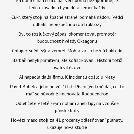
Při bouřce na těchto pár věcí doma nezapomínejte.
Jednu zásadní chybu dělá téměř každý
Cukr, který stojí na špatné straně, pomáhá nádoru. Vědci
odhalili nebezpečnou roli fruktózy
Byl to rozlučkový zápas, okomentoval promotér
budoucnost hvězdy Oktagonu
Chlapec snědl sýr a zemřel. Mohla za to běžná bakterie
Barbaři nebyli primitivní, ale sofistikovaní. Historii totiž
psali vítězové
AI napadla další firmu. K incidentu došlo u Mety
Pavel Bobek a jeho největší hit: Píseň „Veď mě dál, cesto
má“ se původně jmenovala Rododendron
Odlehčete v létě svým nohám aneb tipy na vzdušné
pánské boty
Hovězí maso stojí za 41 procenty odlesňování planety,
ukazuje nová studie