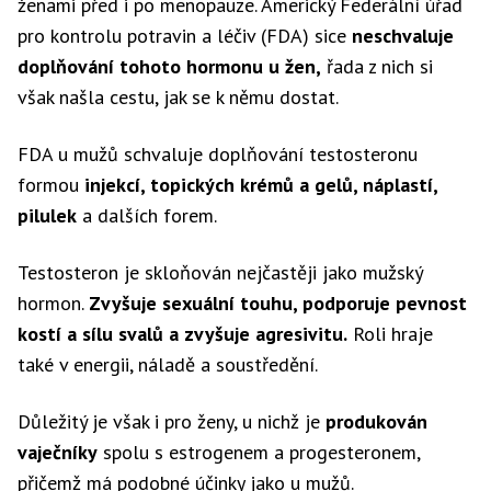
ženami před i po menopauze. Americký Federální úřad
pro kontrolu potravin a léčiv (FDA) sice
neschvaluje
doplňování tohoto hormonu u žen,
řada z nich si
však našla cestu, jak se k němu dostat.
FDA u mužů schvaluje doplňování testosteronu
formou
injekcí, topických krémů a gelů, náplastí,
pilulek
a dalších forem.
Testosteron je skloňován nejčastěji jako mužský
hormon.
Zvyšuje sexuální touhu, podporuje pevnost
kostí a sílu svalů a zvyšuje agresivitu.
Roli hraje
také v energii, náladě a soustředění.
Důležitý je však i pro ženy, u nichž je
produkován
vaječníky
spolu s estrogenem a progesteronem,
přičemž má podobné účinky jako u mužů.