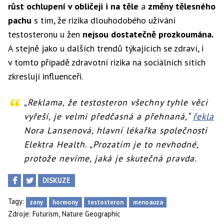
růst ochlupení v obličeji i na těle
a
změny tělesného
pachu
s tím, že rizika dlouhodobého užívání
testosteronu u žen
nejsou dostatečně prozkoumána.
A stejně jako u dalších trendů týkajících se zdraví, i
v tomto případě zdravotní rizika na sociálních sítích
zkreslují influenceři.
„Reklama, že testosteron všechny tyhle věci
vyřeší, je velmi předčasná a přehnaná,“
řekla
Nora Lansenová, hlavní lékařka společnosti
Elektra Health. „Prozatím je to nevhodné,
protože nevíme, jaká je skutečná pravda.
DISKUZE
Tagy:
zeny
hormony
testosteron
menoauza
,
Zdroje:
Futurism
Nature Geographic