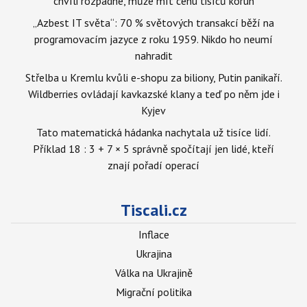
chvíli rozpadne, může mít cenu tisíců korun
„Azbest IT světa“: 70 % světových transakcí běží na
programovacím jazyce z roku 1959. Nikdo ho neumí
nahradit
Střelba u Kremlu kvůli e-shopu za biliony, Putin panikaří.
Wildberries ovládají kavkazské klany a teď po něm jde i
Kyjev
Tato matematická hádanka nachytala už tisíce lidí.
Příklad 18 : 3 + 7 × 5 správně spočítají jen lidé, kteří
znají pořadí operací
Tiscali.cz
Inflace
Ukrajina
Válka na Ukrajině
Migrační politika