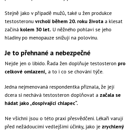
Stejně jako v případě mužů, také u žen produkce
testosteronu
vrcholí během 20. roku života
a klesat
začíná
kolem 30 let.
U něžného pohlaví se jeho
hladiny po menopauze snižují na polovinu.
Je to přehnané a nebezpečné
Nejde jen o libido. Řada žen doplňuje testosteron
pro
celkové omlazení,
a to i co se chování týče.
Jedna nejmenovaná respondentka přiznala, že její
dcera si nechává testosteron doplňovat a
začala se
hádat jako „dospívající chlapec“.
Ne všichni jsou o této praxi přesvědčeni. Lékaři varují
před nežádoucími vedlejšími účinky, jako je
zrychlený