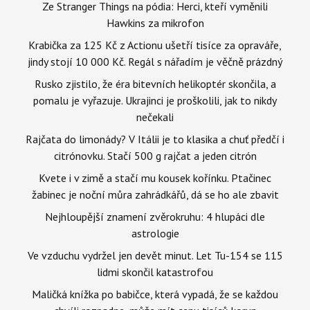
Ze Stranger Things na pódia: Herci, kteří vyměnili
Hawkins za mikrofon
Krabička za 125 Kč z Actionu ušetří tisíce za opraváře,
jindy stojí 10 000 Kč. Regál s nářadím je věčně prázdný
Rusko zjistilo, že éra bitevních helikoptér skončila, a
pomalu je vyřazuje. Ukrajinci je proškolili, jak to nikdy
nečekali
Rajčata do limonády? V Itálii je to klasika a chuť předčí i
citrónovku. Stačí 500 g rajčat a jeden citrón
Kvete i v zimě a stačí mu kousek kořínku. Ptačinec
žabinec je noční můra zahrádkářů, dá se ho ale zbavit
Nejhloupější znamení zvěrokruhu: 4 hlupáci dle
astrologie
Ve vzduchu vydržel jen devět minut. Let Tu-154 se 115
lidmi skončil katastrofou
Maličká knížka po babičce, která vypadá, že se každou