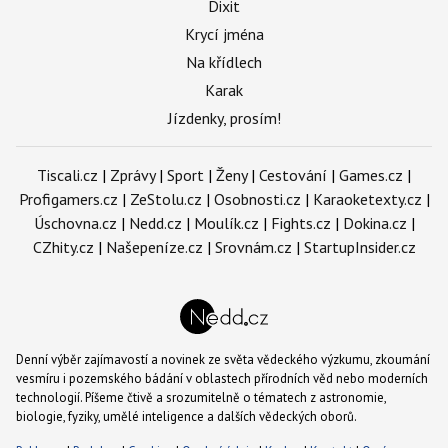
Dixit
Krycí jména
Na křídlech
Karak
Jízdenky, prosím!
Tiscali.cz
|
Zprávy
|
Sport
|
Ženy
|
Cestování
|
Games.cz
|
Profigamers.cz
|
ZeStolu.cz
|
Osobnosti.cz
|
Karaoketexty.cz
|
Úschovna.cz
|
Nedd.cz
|
Moulík.cz
|
Fights.cz
|
Dokina.cz
|
CZhity.cz
|
Našepeníze.cz
|
Srovnám.cz
|
StartupInsider.cz
Denní výběr zajímavostí a novinek ze světa vědeckého výzkumu, zkoumání
vesmíru i pozemského bádání v oblastech přírodních věd nebo moderních
technologií. Píšeme čtivě a srozumitelně o tématech z astronomie,
biologie, fyziky, umělé inteligence a dalších vědeckých oborů.