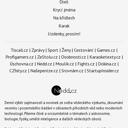
Dixit
Krycí jména
Na křídlech
Karak
Jízdenky, prosím!
Tiscali.cz
|
Zprávy
|
Sport
|
Ženy
|
Cestování
|
Games.cz
|
Profigamers.cz
|
ZeStolu.cz
|
Osobnosti.cz
|
Karaoketexty.cz
|
Úschovna.cz
|
Nedd.cz
|
Moulík.cz
|
Fights.cz
|
Dokina.cz
|
CZhity.cz
|
Našepeníze.cz
|
Srovnám.cz
|
StartupInsider.cz
Denní výběr zajímavostí a novinek ze světa vědeckého výzkumu, zkoumání
vesmíru i pozemského bádání v oblastech přírodních věd nebo moderních
technologií. Píšeme čtivě a srozumitelně o tématech z astronomie,
biologie, fyziky, umělé inteligence a dalších vědeckých oborů.