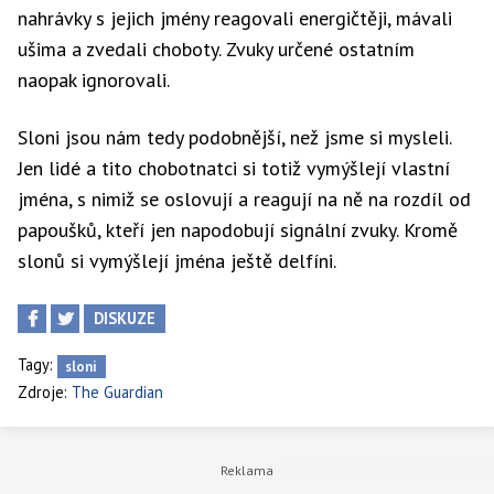
nahrávky s jejich jmény reagovali energičtěji, mávali
ušima a zvedali choboty. Zvuky určené ostatním
naopak ignorovali.
Sloni jsou nám tedy podobnější, než jsme si mysleli.
Jen lidé a tito chobotnatci si totiž vymýšlejí vlastní
jména, s nimiž se oslovují a reagují na ně na rozdíl od
papoušků, kteří jen napodobují signální zvuky. Kromě
slonů si vymýšlejí jména ještě delfíni.
DISKUZE
Tagy:
sloni
Zdroje:
The Guardian