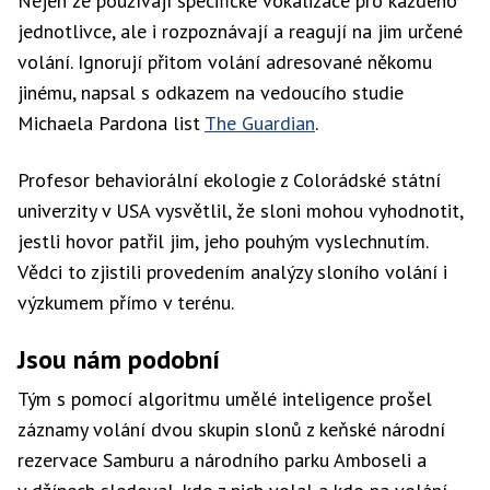
Nejen že používají specifické vokalizace pro každého
jednotlivce, ale i rozpoznávají a reagují na jim určené
volání. Ignorují přitom volání adresované někomu
jinému, napsal s odkazem na vedoucího studie
Michaela Pardona list
The Guardian
.
Profesor behaviorální ekologie z Colorádské státní
univerzity v USA vysvětlil, že sloni mohou vyhodnotit,
jestli hovor patřil jim, jeho pouhým vyslechnutím.
Vědci to zjistili provedením analýzy sloního volání i
výzkumem přímo v terénu.
Jsou nám podobní
Tým s pomocí algoritmu umělé inteligence prošel
záznamy volání dvou skupin slonů z keňské národní
rezervace Samburu a národního parku Amboseli a