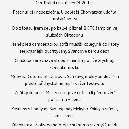
žen. Policii unikal téměř 20 let
Fascinující i nebezpečná. U pobřeží Chorvatska udeřila
mořská smršť
Do zápasu jsem šel po kalbě, přiznal BKFC šampion ve
službách Oktagonu
Těsně před osmdesátkou strčí mladší kolegyně do kapsy.
Nejkrásnější outfity Jany Švandové berou dech
Chudoba zanechává stopu. Finanční potíže zrychlují
stárnutí mozku
Moby na Colours of Ostrava: Střízlivý, mokrý od deště, a
přesto přichystal nejlepší večer festivalu
Zpátky do pece. Meteorologové upřesnili předpověď
počasí na víkend
Zásnuby v Londýně: Syn legendy Mekyho Žbirky oznámil,
že se žení
Oleokantal z olivového oleje chrání mozek myší, u lidí