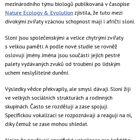
mezinárodního týmu biologů publikovaná v časopise
Nature Ecology & Evolution
zjistila, že tuto mezi
divokými zvířaty vzácnou schopnost mají i afričtí sloni.
Sloni jsou společenskými a velice chytrými zvířaty
s velkou pamětí. A podle nové studie se rovněž
oslovují jmény. Jména jsou součástí jejich pestré
palety vydávaných zvuků od troubení po lidským
uchem neslyšitelné dunění.
Výsledky vědce překvapily, ale smysl dávají. Sloni žijí
ve velkých sociálních strukturách a rodinných
skupinách. Často se rozdělují a zase spojují.
Specifickou vokalizací se rozpoznávají a reagují na ni,
díky čemuž se zase mohou shledat.