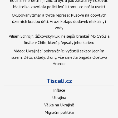
Rodina se 3 dětmi jí zničila byt a pak začala vyhrožovat.
Majitelka zavolala policii kvůli tomu, co našla uvnitř
Okupovaný zmar a tvrdé represe: Rusové na dobytých
územích kradou děti. Hrozí kolaps dodávek elektřiny i
vody
Viliam Schrojf: žižkovský kluk, nejlepší brankář MS 1962 a
finále v Chile, které přepsaly jeho kariéru
Video: Ukrajinští pohraničníci vyčistili sektor jedním
rázem. Dělo, sklady, drony, vše smetla brigáda Ocelová
Hranice
Tiscali.cz
Inflace
Ukrajina
Válka na Ukrajině
Migrační politika