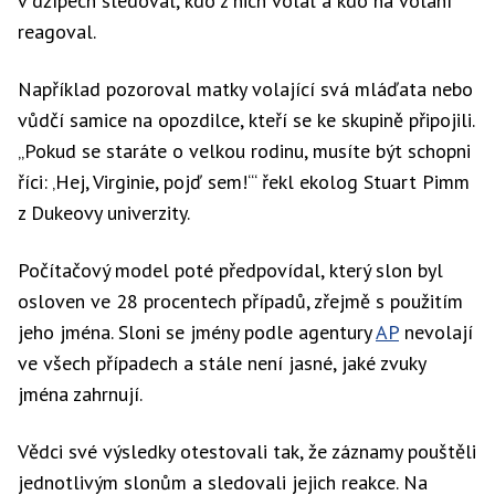
v džípech sledoval, kdo z nich volal a kdo na volání
reagoval.
Například pozoroval matky volající svá mláďata nebo
vůdčí samice na opozdilce, kteří se ke skupině připojili.
„Pokud se staráte o velkou rodinu, musíte být schopni
říci: ‚Hej, Virginie, pojď sem!‘“ řekl ekolog Stuart Pimm
z Dukeovy univerzity.
Počítačový model poté předpovídal, který slon byl
osloven ve 28 procentech případů, zřejmě s použitím
jeho jména. Sloni se jmény podle agentury
AP
nevolají
ve všech případech a stále není jasné, jaké zvuky
jména zahrnují.
Vědci své výsledky otestovali tak, že záznamy pouštěli
jednotlivým slonům a sledovali jejich reakce. Na