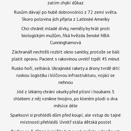
zatím chybí důkaz
Rusům dávají po hubě dobrovolníci z 72 zemí světa.
Skoro polovina jich přijela z Latinské Ameriky
Chci chránit mladé dívky, neměly by hrát proti
biologickým mužům, říká hvězda ženské NBA
Cunninghamová
Záchranáři nechtěli rozbít okno sanitky, protože se báli
platit opravu. Pacient s rakovinou uvnitř trpěl 45 minut
Rusko hoří, selhává. Ukrajinské rakety a drony tvrdě drtí
ruskou logistiku i klíčovou infrastrukturu, vojáci se
nehnou
Jód z lékárny chrání okurky před plísní i houbami. S
chlebem z něj vznikne hnojivo, po kterém plodí o dva
měsíce déle
Sparksovi si prohlédli dům před koupí, ale vstup do tajné
místnosti přehlédli. Uvnitř stála dětská postel