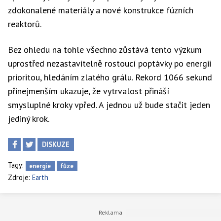
zdokonalené materiály a nové konstrukce fúzních
reaktorů.
Bez ohledu na tohle všechno zůstává tento výzkum
uprostřed nezastavitelně rostoucí poptávky po energii
prioritou, hledáním zlatého grálu. Rekord 1066 sekund
přinejmenším ukazuje, že vytrvalost přináší
smysluplné kroky vpřed. A jednou už bude stačit jeden
jediný krok.
DISKUZE
Tagy:
energie
fůze
Zdroje:
Earth