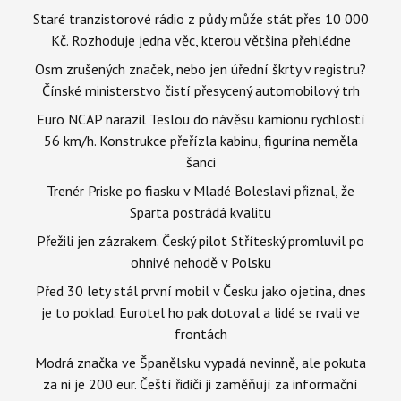
Staré tranzistorové rádio z půdy může stát přes 10 000
Kč. Rozhoduje jedna věc, kterou většina přehlédne
Osm zrušených značek, nebo jen úřední škrty v registru?
Čínské ministerstvo čistí přesycený automobilový trh
Euro NCAP narazil Teslou do návěsu kamionu rychlostí
56 km/h. Konstrukce přeřízla kabinu, figurína neměla
šanci
Trenér Priske po fiasku v Mladé Boleslavi přiznal, že
Sparta postrádá kvalitu
Přežili jen zázrakem. Český pilot Stříteský promluvil po
ohnivé nehodě v Polsku
Před 30 lety stál první mobil v Česku jako ojetina, dnes
je to poklad. Eurotel ho pak dotoval a lidé se rvali ve
frontách
Modrá značka ve Španělsku vypadá nevinně, ale pokuta
za ni je 200 eur. Čeští řidiči ji zaměňují za informační