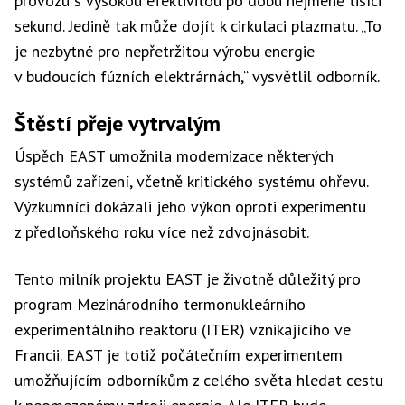
provozu s vysokou efektivitou po dobu nejméně tisíci
sekund. Jedině tak může dojít k cirkulaci plazmatu. „To
je nezbytné pro nepřetržitou výrobu energie
v budoucích fúzních elektrárnách,“ vysvětlil odborník.
Štěstí přeje vytrvalým
Úspěch EAST umožnila modernizace některých
systémů zařízení, včetně kritického systému ohřevu.
Výzkumníci dokázali jeho výkon oproti experimentu
z předloňského roku více než zdvojnásobit.
Tento milník projektu EAST je životně důležitý pro
program Mezinárodního termonukleárního
experimentálního reaktoru (ITER) vznikajícího ve
Francii. EAST je totiž počátečním experimentem
umožňujícím odborníkům z celého světa hledat cestu