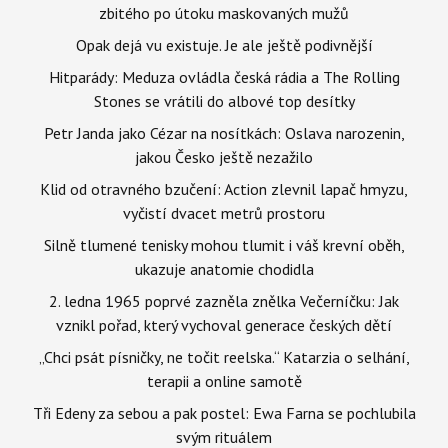
zbitého po útoku maskovaných mužů
Opak dejá vu existuje. Je ale ještě podivnější
Hitparády: Meduza ovládla česká rádia a The Rolling
Stones se vrátili do albové top desítky
Petr Janda jako Cézar na nosítkách: Oslava narozenin,
jakou Česko ještě nezažilo
Klid od otravného bzučení: Action zlevnil lapač hmyzu,
vyčistí dvacet metrů prostoru
Silně tlumené tenisky mohou tlumit i váš krevní oběh,
ukazuje anatomie chodidla
2. ledna 1965 poprvé zazněla znělka Večerníčku: Jak
vznikl pořad, který vychoval generace českých dětí
„Chci psát písničky, ne točit reelska.“ Katarzia o selhání,
terapii a online samotě
Tři Edeny za sebou a pak postel: Ewa Farna se pochlubila
svým rituálem