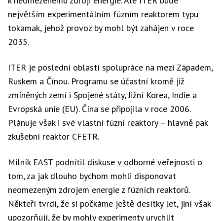
k neomezenému zdroji energie. Ale ITER bude
největším experimentálním fúzním reaktorem typu
tokamak, jehož provoz by mohl být zahájen v roce
2035.
ITER je poslední oblastí spolupráce na mezi Západem,
Ruskem a Čínou. Programu se účastní kromě již
zmíněných zemí i Spojené státy, Jižní Korea, Indie a
Evropská unie (EU). Čína se připojila v roce 2006.
Plánuje však i své vlastní fúzní reaktory – hlavně pak
zkušební reaktor CFETR.
Milník EAST podnítil diskuse v odborné veřejnosti o
tom, za jak dlouho bychom mohli disponovat
neomezeným zdrojem energie z fúzních reaktorů.
Někteří tvrdí, že si počkáme ještě desítky let, jiní však
upozorňují, že by mohly experimenty urychlit