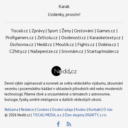
Karak
Jízdenky, prosím!
Tiscali.cz
|
Zprávy
|
Sport
|
Ženy
|
Cestování
|
Games.cz
|
Profigamers.cz
|
ZeStolu.cz
|
Osobnosti.cz
|
Karaoketexty.cz
|
Úschovna.cz
|
Nedd.cz
|
Moulík.cz
|
Fights.cz
|
Dokina.cz
|
CZhity.cz
|
Našepeníze.cz
|
Srovnám.cz
|
StartupInsider.cz
Denní výběr zajímavostí a novinek ze světa vědeckého výzkumu, zkoumání
vesmíru i pozemského bádání v oblastech přírodních věd nebo moderních
technologií. Píšeme čtivě a srozumitelně o tématech z astronomie,
biologie, fyziky, umělé inteligence a dalších vědeckých oborů.
Reklama
|
Redakce
|
Cookies
|
Osobní údaje
|
Kodex
|
Kontakt
|
O nás
© 2026 Nedd.cz |
TISCALI MEDIA, a.s.
|
Člen skupiny DIGNITY, s.r.o.