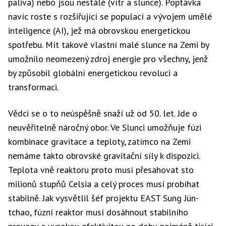
paliva) nebo jsou nestálé (vítr a slunce). Poptávka
navíc roste s rozšiřující se populací a vývojem umělé
inteligence (AI), jež má obrovskou energetickou
spotřebu. Mít takové vlastní malé slunce na Zemi by
umožnilo neomezený zdroj energie pro všechny, jenž
by způsobil globální energetickou revoluci a
transformaci.
Vědci se o to neúspěšně snaží už od 50. let. Jde o
neuvěřitelně náročný obor. Ve Slunci umožňuje fúzi
kombinace gravitace a teploty, zatímco na Zemi
nemáme takto obrovské gravitační síly k dispozici.
Teplota vně reaktoru proto musí přesahovat sto
milionů stupňů Celsia a celý proces musí probíhat
stabilně. Jak vysvětlil šéf projektu EAST Sung Jün-
tchao, fúzní reaktor musí dosáhnout stabilního