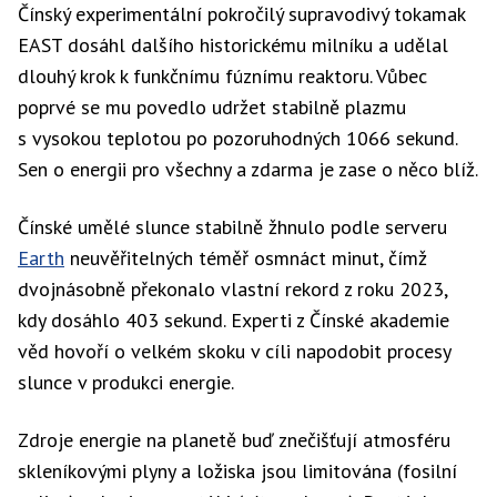
Čínský experimentální pokročilý supravodivý tokamak
EAST dosáhl dalšího historickému milníku a udělal
dlouhý krok k funkčnímu fúznímu reaktoru. Vůbec
poprvé se mu povedlo udržet stabilně plazmu
s vysokou teplotou po pozoruhodných 1066 sekund.
Sen o energii pro všechny a zdarma je zase o něco blíž.
Čínské umělé slunce stabilně žhnulo podle serveru
Earth
neuvěřitelných téměř osmnáct minut, čímž
dvojnásobně překonalo vlastní rekord z roku 2023,
kdy dosáhlo 403 sekund. Experti z Čínské akademie
věd hovoří o velkém skoku v cíli napodobit procesy
slunce v produkci energie.
Zdroje energie na planetě buď znečišťují atmosféru
skleníkovými plyny a ložiska jsou limitována (fosilní