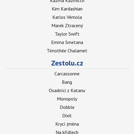
Kazma Kazmitch
Kim Kardashian
Karlos Vémola
Marek Ztracený
Taylor Swift
Emma Smetana
Timothée Chalamet
Zestolu.cz
Carcassonne
Bang
Osadníci z Katanu
Monopoly
Dobble
Dixit
Krycí jména
Na křídlech