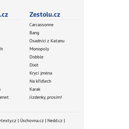
.cz
Zestolu.cz
Carcassonne
Bang
Osadníci z Katanu
ch
Monopoly
Dobble
Dixit
ý
Krycí jména
Na křídlech
a
Karak
amet
Jízdenky, prosím!
texty.cz
|
Úschovna.cz
|
Nedd.cz
|