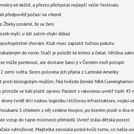
mokrý od deště, a přesto přichystal nejlepší večer festivalu
ili předpověď počasí na víkend
 Žbirky oznámil, že se žení
ozek myší, u lidí zatím chybí důkaz
epochopitelné chování. Klub musí zaplatit tučnou pokutu
aleným do novin. Stačí je položit ke krtinci a čekat. Většina zah
 se může pominout, ale dostane šanci ji v Černém moři potopit
 zemí světa. Skoro polovina jich přijela z Latinské Ameriky
rát proti biologickým mužům, říká hvězda ženské NBA Cunninghamov
, protože se báli platit opravu. Pacient s rakovinou uvnitř trpěl 45
 drony tvrdě drtí ruskou logistiku i klíčovou infrastrukturu, vojáci 
 i houbami. S chlebem z něj vznikne hnojivo, po kterém plodí o dva 
ale vstup do tajné místnosti přehlédli. Uvnitř stála dětská postel
začala vyhrožovat. Majitelka zavolala policii kvůli tomu, co našla uv