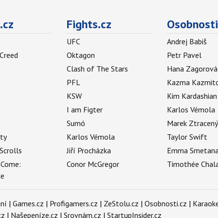
.cz
Fights.cz
Osobnosti
UFC
Andrej Babiš
 Creed
Oktagon
Petr Pavel
Clash of The Stars
Hana Zagorová
PFL
Kazma Kazmit
KSW
Kim Kardashian
I am Figter
Karlos Vémola
Sumó
Marek Ztracen
uty
Karlos Vémola
Taylor Swift
Scrolls
Jiří Procházka
Emma Smetan
 Come:
Conor McGregor
Timothée Chal
ce
ní
|
Games.cz
|
Profigamers.cz
|
ZeStolu.cz
|
Osobnosti.cz
|
Karaoke
cz
|
Našepeníze.cz
|
Srovnám.cz
|
StartupInsider.cz