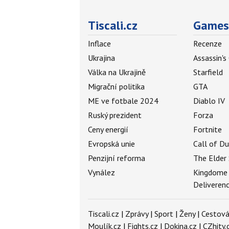
Tiscali.cz
Games
Inflace
Recenze
Ukrajina
Assassin's
Válka na Ukrajině
Starfield
Migrační politika
GTA
ME ve fotbale 2024
Diablo IV
Ruský prezident
Forza
Ceny energií
Fortnite
Evropská unie
Call of D
Penzijní reforma
The Elder 
Vynález
Kingdome
Deliveren
Tiscali.cz
|
Zprávy
|
Sport
|
Ženy
|
Cestová
Moulík.cz
|
Fights.cz
|
Dokina.cz
|
CZhity.