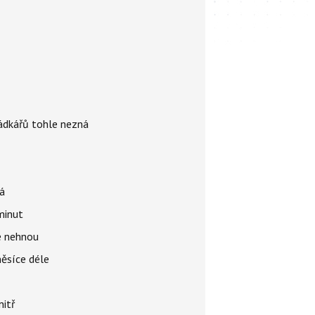
rádkářů tohle nezná
á
 minut
se nehnou
měsíce déle
nitř