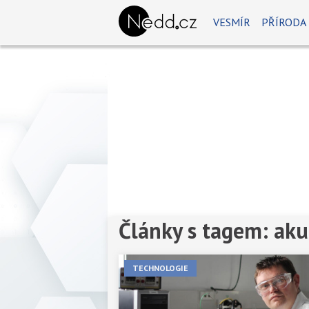
VESMÍR
PŘÍRODA
Články s tagem: ak
Předchozí
1
2
Další
TECHNOLOGIE