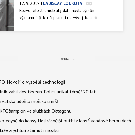
12. 9. 2019
|
LADISLAV LOUKOTA
Rozvoj elektromobility dal impuls týmům
výzkumníků, kteří pracují na vývoji baterií
budoucnosti.
FO. Hovoří o vyspělé technologii
ík zabil desítky žen. Policii unikal téměř 20 let
orvatska udeřila mořská smršť
 BKFC šampion ve službách Oktagonu
olegyně do kapsy. Nejkrásnější outfity Jany Švandové berou dech
íže zrychlují stárnutí mozku