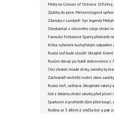
Moby na Colours of Ostrava: Střízlivý, 
Zpátky do pece. Meteorologové upřesn
Zásnuby v Londýně: Syn legendy Mekyho
Oleokantal z olivového oleje chrání m
Fanoušci fotbalové Sparty předvedli n
Krtka vyženete kuchyňským odpadem zab
Ruská loď bude sloužit Ukrajině. Kreml
Rusům dávají po hubě dobrovolníci z 72
Chci chránit mladé dívky, neměly by h
Záchranáři nechtěli rozbít okno sanitky
Rusko hoří, selhává. Ukrajinské rakety a
Jód z lékárny chrání okurky před plísní
Sparksovi si prohlédli dům před koupí, 
Rodina se 3 dětmi jí zničila byt a pak 