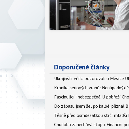
Doporučené články
Ukrajinští vědci pozorovali u Měsíce U
Kronika sériových vrahů: Nenápadný děln
Fascinující i nebezpečná. U pobřeží Ch
Do zápasu jsem šel po kalbě, přiznal
Těsně před osmdesátkou strčí mladší k
Chudoba zanechává stopu. Finanční pot