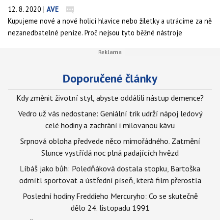
12. 8. 2020
|
AVE
Kupujeme nové a nové holicí hlavice nebo žiletky a utrácíme za ně
nezanedbatelné peníze. Proč nejsou tyto běžné nástroje
trvanlivější?
Doporučené články
Kdy změnit životní styl, abyste oddálili nástup demence?
Vedro už vás nedostane: Geniální trik udrží nápoj ledový
celé hodiny a zachrání i milovanou kávu
Srpnová obloha předvede něco mimořádného. Zatmění
Slunce vystřídá noc plná padajících hvězd
Líbáš jako bůh: Poledňáková dostala stopku, Bartoška
odmítl sportovat a ústřední píseň, která film přerostla
Poslední hodiny Freddieho Mercuryho: Co se skutečně
dělo 24. listopadu 1991