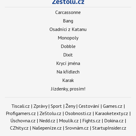
Zestolu.cz
Carcassonne
Bang
Osadníci z Katanu
Monopoly
Dobble
Dixit
Krycí jména
Na křídlech
Karak
Jízdenky, prosím!
Tiscali.cz
|
Zprávy
|
Sport
|
Ženy
|
Cestování
|
Games.cz
|
Profigamers.cz
|
ZeStolu.cz
|
Osobnosti.cz
|
Karaoketexty.cz
|
Úschovna.cz
|
Nedd.cz
|
Moulík.cz
|
Fights.cz
|
Dokina.cz
|
CZhity.cz
|
Našepeníze.cz
|
Srovnám.cz
|
StartupInsider.cz