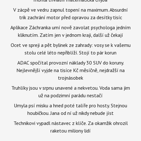
V zácpě ve vedru zapnul topení na maximum. Absurdní
trik zachrání motor před opravou za desítky tisíc
Aplikace Záchranka umí nově zavolat psychologa jedním
kliknutím. Zatím jen v jednom kraji, další už čekají
Ocet ve spreji a pět bylinek ze zahrady: vosy se k vašemu
stolu celé léto nepřiblíží. Stojí to pár korun
ADAC spočítal provozní náklady 30 SUV do koruny.
Nejlevnější vyjde na tisíce Kč měsíčně, nejdražší na
trojnásobek
Truhlíky jsou v srpnu unavené a nekvetou. Voda sama jim
už na podzimní parádu nestačí
Umyla psí misku a hned poté talíře pro hosty. Stejnou
houbičkou. Jana od ní už nikdy nebude jíst
Technikovi vypadl nástavec z klíče. Za okamžik ohrozil
raketou miliony lidí