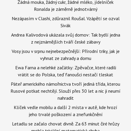
Žádná mouka, žádný cukr, žádné mléko, jídelníček
Ronalda je záměrně jednotvárný
Nezápasím v Clashi, zdůraznil Roušal. Vzápětí se ozval
Sivák
Andrea Kalivodová ukázala svůj domov: Tak bydlí jedna
z nejznámějších tváří české zábavy
Vosy jsou v srpnu nejnebezpečnější: Přírodní triky, jak je
vyhnat ze zahrady a domu
Ewa Farna a nelehké začátky: Zpěvačce, které radili
vrátit se do Polska, teď fanoušci nestačí tleskat
Páteř amerického námořnictva tvoří jediná třída, kterou
Rusové potkat nechtějí. Slouží přes 30 let a nic ji neumí
nahradit
Klíček vedle mobilu a další 2 místa v autě, kde hrozí
jeho trvalé poškození a znefunkčnění
Letadlu se začalo chovat divně. Za 63 minut čiré hrůzy
mohla triviální matematická chyba