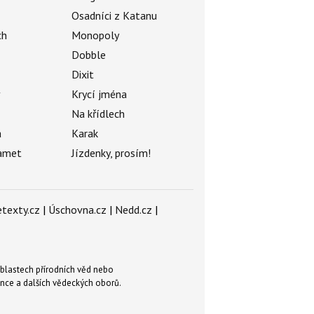
Osadníci z Katanu
ch
Monopoly
Dobble
Dixit
ý
Krycí jména
Na křídlech
a
Karak
amet
Jízdenky, prosím!
texty.cz
|
Úschovna.cz
|
Nedd.cz
|
blastech přírodních věd nebo
ence a dalších vědeckých oborů.