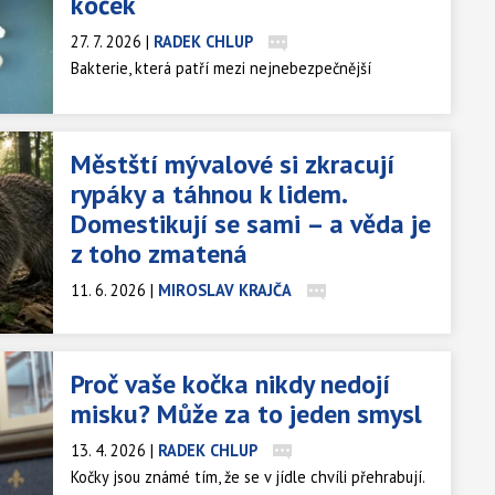
koček
27. 7. 2026
|
RADEK CHLUP
Bakterie, která patří mezi nejnebezpečnější
patogeny na světě, možná nekoluje jen mezi
pacienty a zdravotníky. Nová studie naznačuje, že
významnou roli mohou hrát také domácí mazlíčci,
Městští mývalové si zkracují
zejména psi a kočky, kteří s lidmi sdílejí každodenní
rypáky a táhnou k lidem.
kontakt.
Domestikují se sami – a věda je
z toho zmatená
11. 6. 2026
|
MIROSLAV KRAJČA
Studie z roku 2025 zjistila, že čumáky městských
mývalů jsou o 3,56 procenta kratší než u jejich
venkovských příbuzných. Jde o možný raný příznak
Proč vaše kočka nikdy nedojí
domestikačního syndromu, vzorce fyzických změn,
misku? Může za to jeden smysl
kterým prošly všechny dosud domestikované druhy.
Jenže experti varují: domestikovat se neznamená
13. 4. 2026
|
RADEK CHLUP
být dobrým mazlíčkem.
Kočky jsou známé tím, že se v jídle chvíli přehrabují.