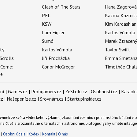
Clash of The Stars
Hana Zagorová
PFL
Kazma Kazmit
KSW
Kim Kardashian
I am Figter
Karlos Vémola
Sumó
Marek Ztracen
uty
Karlos Vémola
Taylor Swift
Scrolls
Jiří Procházka
Emma Smetan
 Come:
Conor McGregor
Timothée Chal
ce
ní
|
Games.cz
|
Profigamers.cz
|
ZeStolu.cz
|
Osobnosti.cz
|
Karaoke
cz
|
Našepeníze.cz
|
Srovnám.cz
|
StartupInsider.cz
novinek ze světa vědeckého výzkumu, zkoumání vesmíru i pozemského bádání v o
me čtivě a srozumitelně o tématech z astronomie, biologie, fyziky, umělé intelig
s
|
Osobní údaje
|
Kodex
|
Kontakt
|
O nás