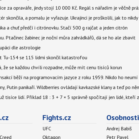
íce za opraváře, jindy stojí 10 000 Kč. Regál s nářadím je věčně pr
ér skončila, a pomalu je vyřazuje. Ukrajinci je proškolili, jak to nikdy
ika a chuť předčí i citrónovku. Stačí 500 g rajčat a jeden citrón
ku. Ptačinec žabinec je noční můra zahrádkářů, dá se ho ale zbavit
upáci dle astrologie
et Tu-154 se 115 lidmi skončil katastrofou
á, že se každou chvíli rozpadne, může mít cenu tisíců korun
nsakcí běží na programovacím jazyce z roku 1959. Nikdo ho neumí 
ny, Putin panikaří. Wildberries ovládají kavkazské klany a teď po něm
isíce lidí. Příklad 18 : 3 + 7 × 5 správně spočítají jen lidé, kteří 
.cz
Fights.cz
Osobnosti
UFC
Andrej Babiš
 Creed
Oktagon
Petr Pavel