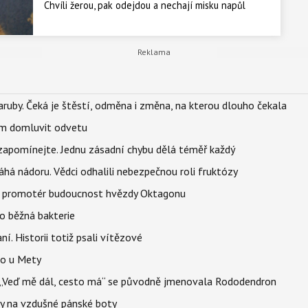
Chvíli žerou, pak odejdou a nechají misku napůl
plnou. Nová studie z Japonska ale naznačuje, že za
tím není jen rozmar nebo sytost, ale konkrétní
biologický mechanismus.
ruby. Čeká je štěstí, odměna i změna, na kterou dlouho čekala
vem domluvit odvetu
zapomínejte. Jednu zásadní chybu dělá téměř každý
áhá nádoru. Vědci odhalili nebezpečnou roli fruktózy
l promotér budoucnost hvězdy Oktagonu
o běžná bakterie
aní. Historii totiž psali vítězové
lo u Mety
eň „Veď mě dál, cesto má“ se původně jmenovala Rododendron
y na vzdušné pánské boty