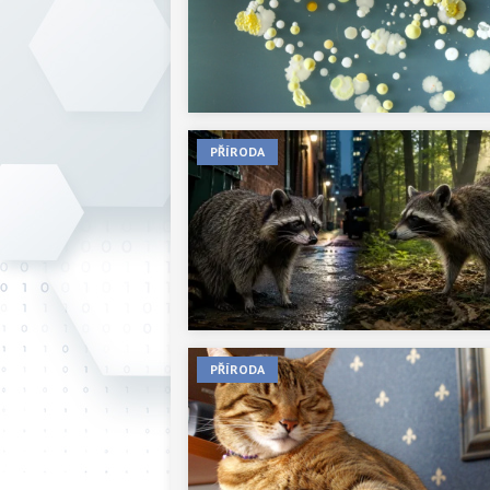
PŘÍRODA
PŘÍRODA