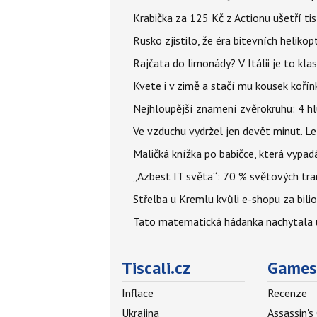
Krabička za 125 Kč z Actionu ušetří tis
Rusko zjistilo, že éra bitevních helikopt
Rajčata do limonády? V Itálii je to klas
Kvete i v zimě a stačí mu kousek kořín
Nejhloupější znamení zvěrokruhu: 4 hl
Ve vzduchu vydržel jen devět minut. L
Maličká knížka po babičce, která vypad
„Azbest IT světa“: 70 % světových tra
Střelba u Kremlu kvůli e-shopu za bilio
Tato matematická hádanka nachytala už t
Tiscali.cz
Games
Inflace
Recenze
Ukrajina
Assassin's