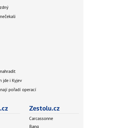
ázdný
 nečekali
nahradit
 jde i Kyjev
znají pořadí operací
.cz
Zestolu.cz
Carcassonne
Bang