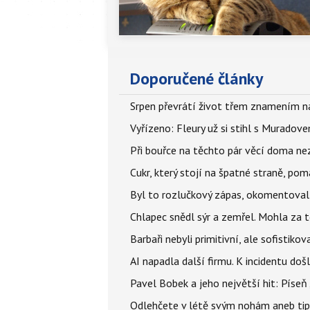
Doporučené články
Srpen převrátí život třem znamením na
Vyřízeno: Fleury už si stihl s Murado
Při bouřce na těchto pár věcí doma ne
Cukr, který stojí na špatné straně, pom
Byl to rozlučkový zápas, okomentova
Chlapec snědl sýr a zemřel. Mohla za t
Barbaři nebyli primitivní, ale sofistikov
AI napadla další firmu. K incidentu doš
Pavel Bobek a jeho největší hit: Pís
Odlehčete v létě svým nohám aneb tip