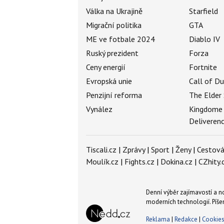
Válka na Ukrajině
Starfield
Migrační politika
GTA
ME ve fotbale 2024
Diablo IV
Ruský prezident
Forza
Ceny energií
Fortnite
Evropská unie
Call of D
Penzijní reforma
The Elder 
Vynález
Kingdome
Deliveren
Tiscali.cz
|
Zprávy
|
Sport
|
Ženy
|
Cestová
Moulík.cz
|
Fights.cz
|
Dokina.cz
|
CZhity.
Denní výběr zajímavostí a 
moderních technologií. Píše
Reklama
|
Redakce
|
Cookie