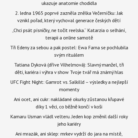
ukazuje anatomie chodidla
2. ledna 1965 poprvé zazněla znělka Večerníčku: Jak
vznikl pořad, který vychoval generace českých dětí
„Chci psát písničky, ne točit reelska.“ Katarzia o selhání,
terapii a online samotě
Tři Edeny za sebou a pak postel: Ewa Farna se pochlubila
svým rituálem
Tatiana Dyková (dříve Vilhelmová): Slavný manžel, tři
děti, kariéra i výhra v show Tvoje tvář má známý hlas
UFC Fight Night: Gamrot vs. Salkilld – výsledky a nejlepší
momenty
Ani ocet, ani cukr: nakládané okurky zůstanou křupavé
díky 1 věci, co běžně končí v koši
Kamaru Usman vládl velteru. Jeden kop změnil další roky
jeho kariéry
Ani mrazák, ani sklep: mrkev vydrží do jara na místě,