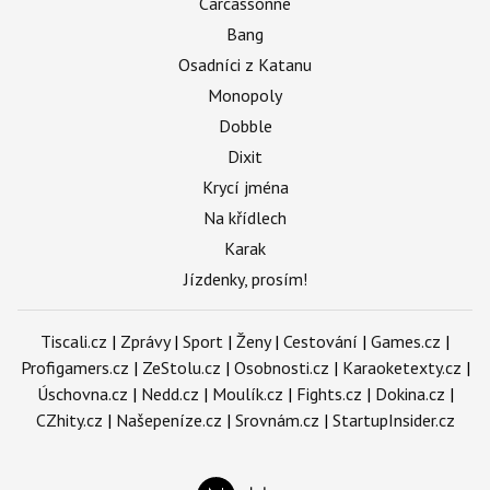
Carcassonne
Bang
Osadníci z Katanu
Monopoly
Dobble
Dixit
Krycí jména
Na křídlech
Karak
Jízdenky, prosím!
Tiscali.cz
|
Zprávy
|
Sport
|
Ženy
|
Cestování
|
Games.cz
|
Profigamers.cz
|
ZeStolu.cz
|
Osobnosti.cz
|
Karaoketexty.cz
|
Úschovna.cz
|
Nedd.cz
|
Moulík.cz
|
Fights.cz
|
Dokina.cz
|
CZhity.cz
|
Našepeníze.cz
|
Srovnám.cz
|
StartupInsider.cz