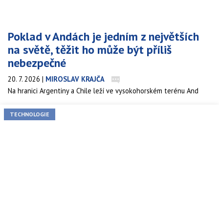
Poklad v Andách je jedním z největších
na světě, těžit ho může být příliš
nebezpečné
20. 7. 2026
|
MIROSLAV KRAJČA
Na hranici Argentiny a Chile leží ve vysokohorském terénu And
ložisko, které geologové označují za jeden z nejvýznamnějších
nálezů mědi, zlata a stříbra za poslední tři dekády. Čím podrobněji
TECHNOLOGIE
ho ale těžařské firmy zkoumají, tím jasnější je, že jeho skutečná
hodnota se možná neskrývá jen v množství kovu, ale i v otázce,
zda ho vůbec lze bezpečně vytěžit.