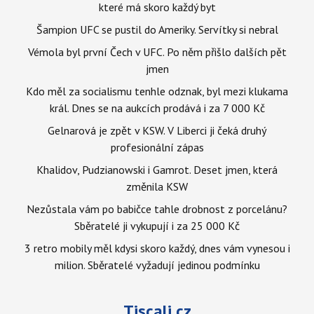
které má skoro každý byt
Šampion UFC se pustil do Ameriky. Servítky si nebral
Vémola byl první Čech v UFC. Po něm přišlo dalších pět
jmen
Kdo měl za socialismu tenhle odznak, byl mezi klukama
král. Dnes se na aukcích prodává i za 7 000 Kč
Gelnarová je zpět v KSW. V Liberci ji čeká druhý
profesionální zápas
Khalidov, Pudzianowski i Gamrot. Deset jmen, která
změnila KSW
Nezůstala vám po babičce tahle drobnost z porcelánu?
Sběratelé ji vykupují i za 25 000 Kč
3 retro mobily měl kdysi skoro každý, dnes vám vynesou i
milion. Sběratelé vyžadují jedinou podmínku
Tiscali.cz