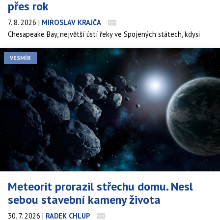
přes rok
7. 8. 2026
|
MIROSLAV KRAJČA
Chesapeake Bay, největší ústí řeky ve Spojených státech, kdysi
hostilo tak husté populace ústřic, že dokázaly celý objem zálivu
profiltrovat za pouhý týden. Dnes, po století přelovu a znečištění,
VESMÍR
trvá stejný úkol zbylé populaci přes rok. Probíhající projekty
obnovy ale ukazují, že se tento stav dá alespoň částečně zvrátit.
Meteorit prorazil střechu domu. Nesl
sebou stavební kameny života
30. 7. 2026
|
RADEK CHLUP