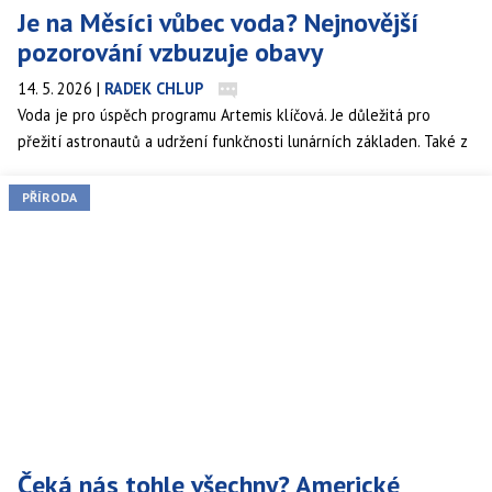
Je na Měsíci vůbec voda? Nejnovější
pozorování vzbuzuje obavy
14. 5. 2026
|
RADEK CHLUP
Voda je pro úspěch programu Artemis klíčová. Je důležitá pro
přežití astronautů a udržení funkčnosti lunárních základen. Také z
ní lze vyrábět raketové palivo pro rakety mířící k Marsu. Přístroj
ShadowCam na japonské kosmické lodi Dunari však ukázal něco
PŘÍRODA
znepokojivého. Nenašel na pólech naší přirozené družice žádný
led. Teď už jen doufat, že se skrývá pod nánosy prachu.
Čeká nás tohle všechny? Americké