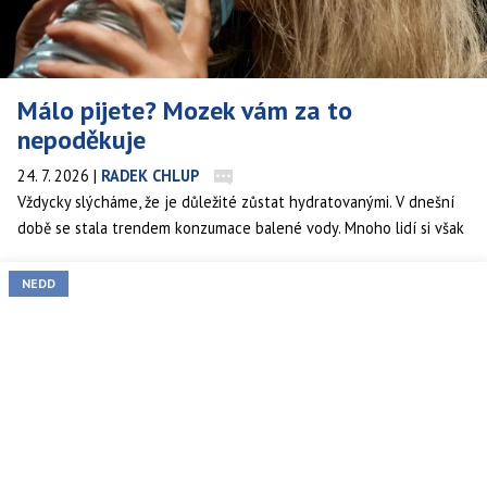
Málo pijete? Mozek vám za to
nepoděkuje
24. 7. 2026
|
RADEK CHLUP
Vždycky slýcháme, že je důležité zůstat hydratovanými. V dnešní
době se stala trendem konzumace balené vody. Mnoho lidí si však
neuvědomuje, jak je tato životadárná tekutina pro správné
fungování organismu zásadní. Nejde jen o vyplavování toxinů.
NEDD
Ovlivňuje i naši náladu.