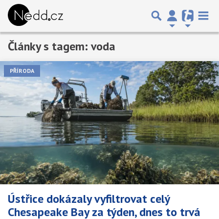
Články s tagem: voda
Předchozí
1
2
3
…
7
Další
PŘÍRODA
Ústřice dokázaly vyfiltrovat celý
Chesapeake Bay za týden, dnes to trvá