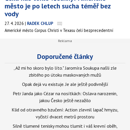
město je po letech sucha téměř bez
vody
27. 4. 2026
|
RADEK CHLUP
Americké město Corpus Christi v Texasu čelí bezprecedentní
hrozbě. Kombinace dlouhodobého sucha a špatného hospodaření s
vodou může vést k tomu, že během příštího roku zcela vyčerpá
své zásoby. Město, které zásobuje více než půl milionu lidí i
Doporučené články
rozsáhlý průmysl na pobřeží Mexického zálivu, tak může být
prvním v USA, kterému dojde voda.
„Až mi ho skoro bylo líto." Jaromíra Soukupa našli zle
zbitého po útoku maskovaných mužů
Opak dejá vu existuje. Je ale ještě podivnější
Petr Janda jako Cézar na nosítkách: Oslava narozenin,
jakou Česko ještě nezažilo
Klid od otravného bzučení: Action zlevnil lapač hmyzu,
vyčistí dvacet metrů prostoru
Silně tlumené tenisky mohou tlumit i váš krevní oběh,