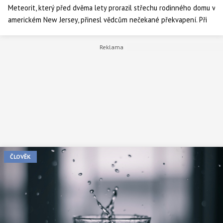
Meteorit, který před dvěma lety prorazil střechu rodinného domu v
americkém New Jersey, přinesl vědcům nečekané překvapení. Při
jeho analýze objevili stopy dávné slané vody i vzácné
aminokyseliny mimozemského původu, které mohou pomoci
objasnit vznik života ve Sluneční soustavě.
ČLOVĚK