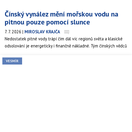
Čínský vynález mění mořskou vodu na
pitnou pouze pomocí slunce
7. 7. 2026
|
MIROSLAV KRAJČA
Nedostatek pitné vody trápí čím dál víc regionů světa a klasické
odsolování je energeticky i finančně nákladné. Tým čínských vědců
nyní představil materiál, který dokáže mořskou vodu měnit na
pitnou téměř výhradně pomocí slunečního záření, a to s výkonem,
VESMÍR
který dosavadní řešení výrazně překonává.