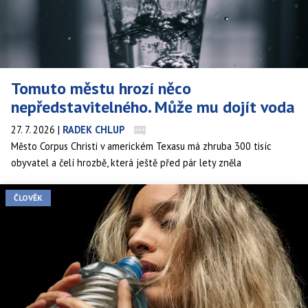
Tomuto městu hrozí něco
nepředstavitelného. Může mu dojít voda
27. 7. 2026
|
RADEK CHLUP
Město Corpus Christi v americkém Texasu má zhruba 300 tisíc
obyvatel a čelí hrozbě, která ještě před pár lety zněla
nepředstavitelně: může mu dojít voda.
ČLOVĚK