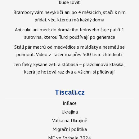
bude lovit
Brambory vám nevyklíčí ani po 4 měsících, stačí k nim
přidat věc, kterou má každý doma
Ani cukr, ani med: do domácího ledového čaje patří 1
surovina, kterou Turci používají po generace
Stáli pár metrů od medvědice s mláďaty a nesměli se
pohnout. Video z Tater má přes 500 tisíc zhlédnutí
Jen fleky, kysané zelí a klobása – prázdninová klasika,
která je hotová raz dva a všichni si přidávají
Tiscali.cz
Inflace
Ukrajina
Válka na Ukrajině
Migrační politika
ME ve fotbale 2024