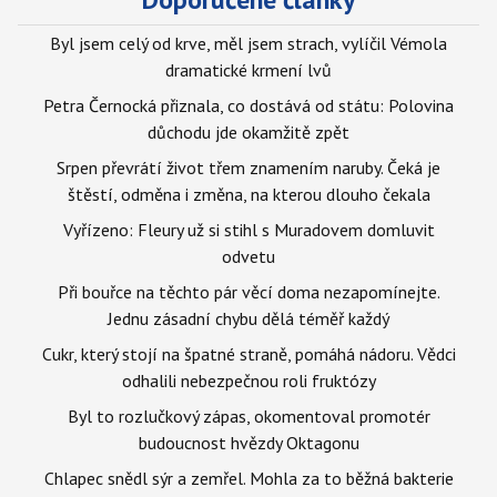
Byl jsem celý od krve, měl jsem strach, vylíčil Vémola
dramatické krmení lvů
Petra Černocká přiznala, co dostává od státu: Polovina
důchodu jde okamžitě zpět
Srpen převrátí život třem znamením naruby. Čeká je
štěstí, odměna i změna, na kterou dlouho čekala
Vyřízeno: Fleury už si stihl s Muradovem domluvit
odvetu
Při bouřce na těchto pár věcí doma nezapomínejte.
Jednu zásadní chybu dělá téměř každý
Cukr, který stojí na špatné straně, pomáhá nádoru. Vědci
odhalili nebezpečnou roli fruktózy
Byl to rozlučkový zápas, okomentoval promotér
budoucnost hvězdy Oktagonu
Chlapec snědl sýr a zemřel. Mohla za to běžná bakterie