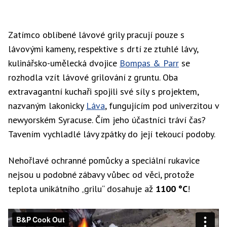
Zatímco oblíbené lávové grily pracují pouze s
lávovými kameny, respektive s drtí ze ztuhlé lávy,
kulinářsko-umělecká dvojice
Bompas & Parr
se
rozhodla vzít lávové grilování z gruntu. Oba
extravagantní kuchaři spojili své síly s projektem,
nazvaným lakonicky
Láva
, fungujícím pod univerzitou v
newyorském Syracuse. Čím jeho účastníci tráví čas?
Tavením vychladlé lávy zpátky do její tekoucí podoby.
Nehořlavé ochranné pomůcky a speciální rukavice
nejsou u podobné zábavy vůbec od věci, protože
teplota unikátního „grilu“ dosahuje až
1100 °C
!