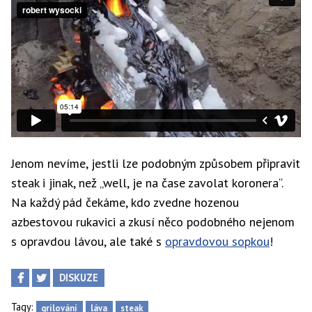
Jenom nevíme, jestli lze podobným způsobem připravit
steak i jinak, než „well, je na čase zavolat koronera“.
Na každý pád čekáme, kdo zvedne hozenou
azbestovou rukavici a zkusí něco podobného nejenom
s opravdou lávou, ale také s
opravdovou sopkou
!
DISKUZE
Tagy:
grilování
láva
steak