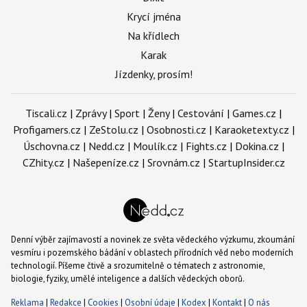
Krycí jména
Na křídlech
Karak
Jízdenky, prosím!
Tiscali.cz
|
Zprávy
|
Sport
|
Ženy
|
Cestování
|
Games.cz
|
Profigamers.cz
|
ZeStolu.cz
|
Osobnosti.cz
|
Karaoketexty.cz
|
Úschovna.cz
|
Nedd.cz
|
Moulík.cz
|
Fights.cz
|
Dokina.cz
|
CZhity.cz
|
Našepeníze.cz
|
Srovnám.cz
|
StartupInsider.cz
Denní výběr zajímavostí a novinek ze světa vědeckého výzkumu, zkoumání
vesmíru i pozemského bádání v oblastech přírodních věd nebo moderních
technologií. Píšeme čtivě a srozumitelně o tématech z astronomie,
biologie, fyziky, umělé inteligence a dalších vědeckých oborů.
Reklama
|
Redakce
|
Cookies
|
Osobní údaje
|
Kodex
|
Kontakt
|
O nás