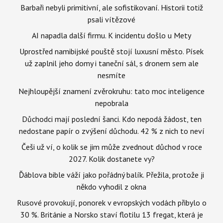
Barbaři nebyli primitivní, ale sofistikovaní. Historii totiž
psali vítězové
AI napadla další firmu. K incidentu došlo u Mety
Uprostřed namibijské pouště stojí luxusní město. Písek
už zaplnil jeho domy i taneční sál, s dronem sem ale
nesmíte
Nejhloupější znamení zvěrokruhu: tato moc inteligence
nepobrala
Důchodci mají poslední šanci. Kdo nepodá žádost, ten
nedostane papír o zvýšení důchodu. 42 % z nich to neví
Češi už ví, o kolik se jim může zvednout důchod v roce
2027. Kolik dostanete vy?
Ďáblova bible váží jako pořádný balík. Přežila, protože ji
někdo vyhodil z okna
Rusové provokují, ponorek v evropských vodách přibylo o
30 %. Británie a Norsko staví flotilu 13 fregat, která je