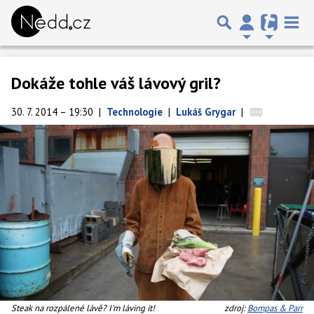
Dokáže tohle váš lávový gril?
30. 7. 2014 – 19:30
|
Technologie
|
Lukáš Grygar
|
Steak na rozpálené lávě? I'm láving it!
zdroj:
Bompas & Parr