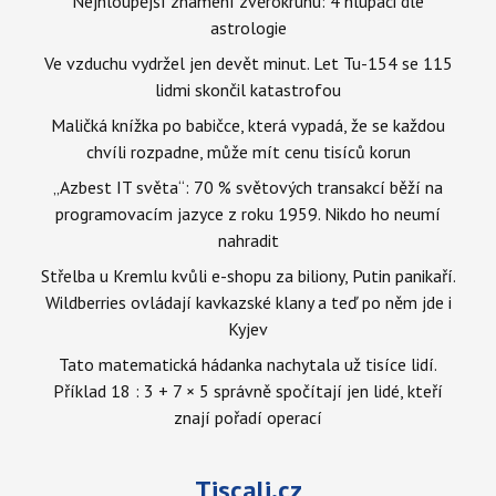
Nejhloupější znamení zvěrokruhu: 4 hlupáci dle
astrologie
Ve vzduchu vydržel jen devět minut. Let Tu-154 se 115
lidmi skončil katastrofou
Maličká knížka po babičce, která vypadá, že se každou
chvíli rozpadne, může mít cenu tisíců korun
„Azbest IT světa“: 70 % světových transakcí běží na
programovacím jazyce z roku 1959. Nikdo ho neumí
nahradit
Střelba u Kremlu kvůli e-shopu za biliony, Putin panikaří.
Wildberries ovládají kavkazské klany a teď po něm jde i
Kyjev
Tato matematická hádanka nachytala už tisíce lidí.
Příklad 18 : 3 + 7 × 5 správně spočítají jen lidé, kteří
znají pořadí operací
Tiscali.cz