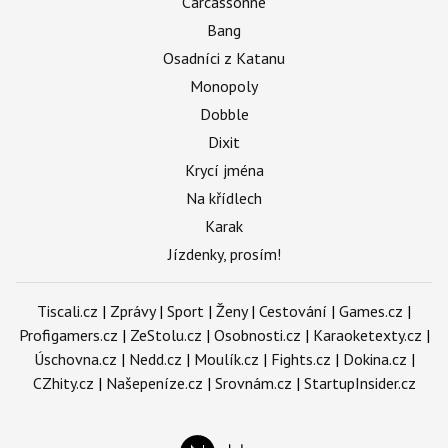
Carcassonne
Bang
Osadníci z Katanu
Monopoly
Dobble
Dixit
Krycí jména
Na křídlech
Karak
Jízdenky, prosím!
Tiscali.cz
|
Zprávy
|
Sport
|
Ženy
|
Cestování
|
Games.cz
|
Profigamers.cz
|
ZeStolu.cz
|
Osobnosti.cz
|
Karaoketexty.cz
|
Úschovna.cz
|
Nedd.cz
|
Moulík.cz
|
Fights.cz
|
Dokina.cz
|
CZhity.cz
|
Našepeníze.cz
|
Srovnám.cz
|
StartupInsider.cz