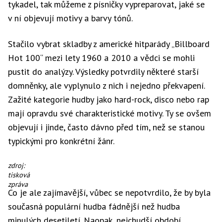
tykadel, tak můžeme z písničky vypreparovat, jaké se
v ní objevují motivy a barvy tónů.
Stačilo vybrat skladby z americké hitparády „Billboard
Hot 100“ mezi lety 1960 a 2010 a vědci se mohli
pustit do analýzy. Výsledky potvrdily některé starší
domněnky, ale vyplynulo z nich i nejedno překvapení.
Zažité kategorie hudby jako hard-rock, disco nebo rap
mají opravdu své charakteristické motivy. Ty se ovšem
objevují i jinde, často dávno před tím, než se stanou
typickými pro konkrétní žánr.
zdroj:
tisková
zpráva
Co je ale zajímavější, vůbec se nepotvrdilo, že by byla
současná populární hudba fádnější než hudba
minulých desetiletí. Naopak, nejchudší období