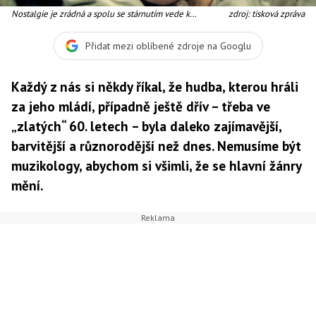
Nostalgie je zrádná a spolu se stárnutím vede k
zdroj: tisková zpráva
falešnému dojmu, že dřív bylo lépe
Přidat mezi oblíbené zdroje na Googlu
Každý z nás si někdy říkal, že hudba, kterou hráli
za jeho mládí, případně ještě dřív – třeba ve
„zlatých“ 60. letech – byla daleko zajímavější,
barvitější a různorodější než dnes. Nemusíme být
muzikology, abychom si všimli, že se hlavní žánry
mění.