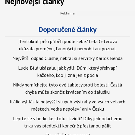
Nejnovější články
Doporučené články
„Tentokrát píšu příběh podle sebe." Lela Ceterová
ukázala proměnu, fanoušci ji nemohli ani poznat
Největší odpad Clashe, nebral si servítky Karlos Benda
Lucie Bílá ukázala, jak bydlí: Dům, který překvapí
každého, kdo ji zná jen z pódia
Nikdy nemíchejte tyto dvě tablety proti bolesti. Častá
chyba může skončit krvácením do žaludku
Itálie vyhlásila nejvyšší stupeň výstrahy ve všech velkých
městech. Vedra nepoleví ani v Česku
Lepíte se v horku ke stolu i k židli? Díky jednoduchému
triku vás předloktí konečně přestanou pálit