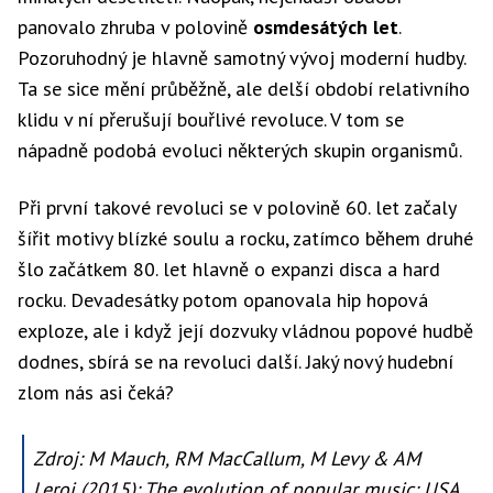
panovalo zhruba v polovině
osmdesátých let
.
Pozoruhodný je hlavně samotný vývoj moderní hudby.
Ta se sice mění průběžně, ale delší období relativního
klidu v ní přerušují bouřlivé revoluce. V tom se
nápadně podobá evoluci některých skupin organismů.
Při první takové revoluci se v polovině 60. let začaly
šířit motivy blízké soulu a rocku, zatímco během druhé
šlo začátkem 80. let hlavně o expanzi disca a hard
rocku. Devadesátky potom opanovala hip hopová
exploze, ale i když její dozvuky vládnou popové hudbě
dodnes, sbírá se na revoluci další. Jaký nový hudební
zlom nás asi čeká?
Zdroj: M Mauch, RM MacCallum, M Levy & AM
Leroi (2015): The evolution of popular music: USA