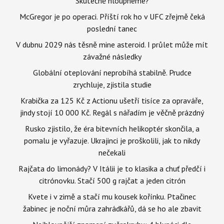
Skutečně hloupneme?
McGregor je po operaci. Příští rok ho v UFC zřejmě čeká
poslední tanec
V dubnu 2029 nás těsně mine asteroid. I průlet může mít
závažné následky
Globální oteplování neprobíhá stabilně. Prudce
zrychluje, zjistila studie
Krabička za 125 Kč z Actionu ušetří tisíce za opraváře,
jindy stojí 10 000 Kč. Regál s nářadím je věčně prázdný
Rusko zjistilo, že éra bitevních helikoptér skončila, a
pomalu je vyřazuje. Ukrajinci je proškolili, jak to nikdy
nečekali
Rajčata do limonády? V Itálii je to klasika a chuť předčí i
citrónovku. Stačí 500 g rajčat a jeden citrón
Kvete i v zimě a stačí mu kousek kořínku. Ptačinec
žabinec je noční můra zahrádkářů, dá se ho ale zbavit