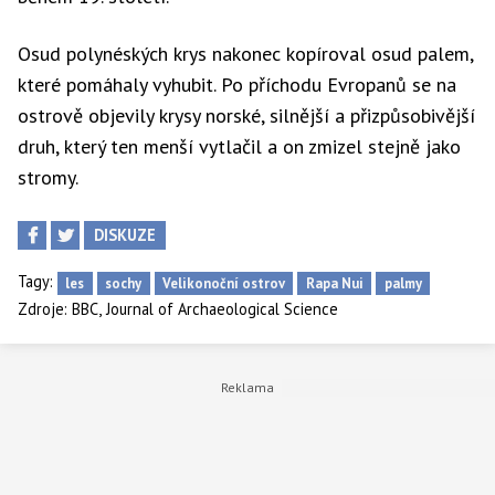
Osud polynéských krys nakonec kopíroval osud palem,
které pomáhaly vyhubit. Po příchodu Evropanů se na
ostrově objevily krysy norské, silnější a přizpůsobivější
druh, který ten menší vytlačil a on zmizel stejně jako
stromy.
DISKUZE
Tagy:
les
sochy
Velikonoční ostrov
Rapa Nui
palmy
,
Zdroje:
BBC
Journal of Archaeological Science