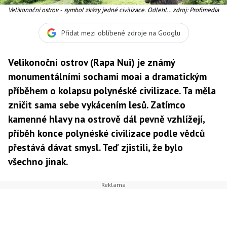
Velikonoční ostrov - symbol zkázy jedné civilizace. Odlehlé
zdroj: Profimedia
a zapomenuté místo v Pacifiku, kde by byla šance přežít
jadernou apokalypsu.
Přidat mezi oblíbené zdroje na Googlu
Velikonoční ostrov (Rapa Nui) je známý
monumentálními sochami moai a dramatickým
příběhem o kolapsu polynéské civilizace. Ta měla
zničit sama sebe vykácením lesů. Zatímco
kamenné hlavy na ostrově dál pevně vzhlížejí,
příběh konce polynéské civilizace podle vědců
přestává dávat smysl. Teď zjistili, že bylo
všechno jinak.