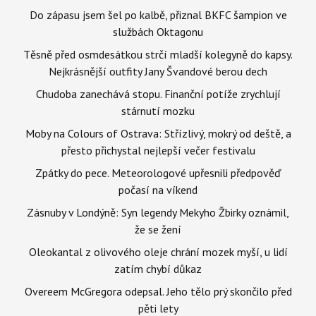
Do zápasu jsem šel po kalbě, přiznal BKFC šampion ve
službách Oktagonu
Těsně před osmdesátkou strčí mladší kolegyně do kapsy.
Nejkrásnější outfity Jany Švandové berou dech
Chudoba zanechává stopu. Finanční potíže zrychlují
stárnutí mozku
Moby na Colours of Ostrava: Střízlivý, mokrý od deště, a
přesto přichystal nejlepší večer festivalu
Zpátky do pece. Meteorologové upřesnili předpověď
počasí na víkend
Zásnuby v Londýně: Syn legendy Mekyho Žbirky oznámil,
že se žení
Oleokantal z olivového oleje chrání mozek myší, u lidí
zatím chybí důkaz
Overeem McGregora odepsal. Jeho tělo prý skončilo před
pěti lety