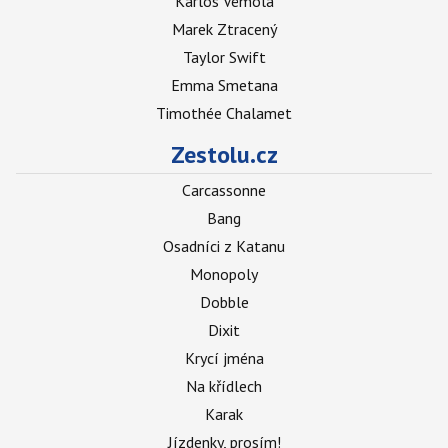
Karlos Vémola
Marek Ztracený
Taylor Swift
Emma Smetana
Timothée Chalamet
Zestolu.cz
Carcassonne
Bang
Osadníci z Katanu
Monopoly
Dobble
Dixit
Krycí jména
Na křídlech
Karak
Jízdenky, prosím!