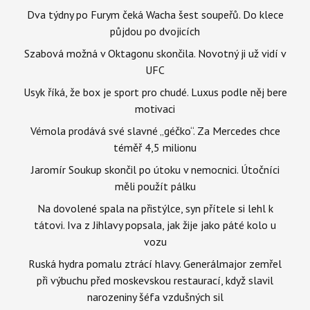
Dva týdny po Furym čeká Wacha šest soupeřů. Do klece
půjdou po dvojicích
Szabová možná v Oktagonu skončila. Novotný ji už vidí v
UFC
Usyk říká, že box je sport pro chudé. Luxus podle něj bere
motivaci
Vémola prodává své slavné „géčko“. Za Mercedes chce
téměř 4,5 milionu
Jaromír Soukup skončil po útoku v nemocnici. Útočníci
měli použít pálku
Na dovolené spala na přistýlce, syn přítele si lehl k
tátovi. Iva z Jihlavy popsala, jak žije jako páté kolo u
vozu
Ruská hydra pomalu ztrácí hlavy. Generálmajor zemřel
při výbuchu před moskevskou restaurací, když slavil
narozeniny šéfa vzdušných sil