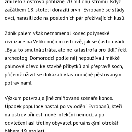
zmizelo z ostrova přibližně 20 milionů stromů. Když
začátkem 18. století dorazili první Evropané se stády
ovcí, narazili zde na posledních pár přežívajících kusů.
Zánik palem však neznamenal konec polynéské
civilizace na Velikonočním ostrově, jak se často uvádí.
„Byla to smutná ztráta, ale ne katastrofa pro lidi,“ řekl
archeolog. Domorodci podle něj nepoužívali měkké
palmové dřevo ke stavbě příbytků ani přepravě soch,
přičemž uživit se dokázali vlastnoručně pěstovanými
potravinami.
Výzkum potvrzuje jiné zmiňované scénáře konce.
Úpadek populace nastal po vylodění Evropanů, kteří
na ostrov přinesli nové infekční nemoci, a po
odvlečení asi třetiny obyvatel peruánskými otrokáři
během 19. století.