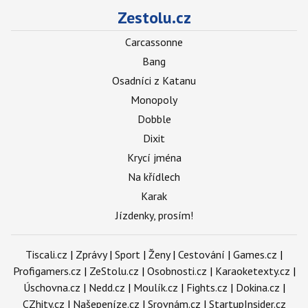
Zestolu.cz
Carcassonne
Bang
Osadníci z Katanu
Monopoly
Dobble
Dixit
Krycí jména
Na křídlech
Karak
Jízdenky, prosím!
Tiscali.cz
|
Zprávy
|
Sport
|
Ženy
|
Cestování
|
Games.cz
|
Profigamers.cz
|
ZeStolu.cz
|
Osobnosti.cz
|
Karaoketexty.cz
|
Úschovna.cz
|
Nedd.cz
|
Moulík.cz
|
Fights.cz
|
Dokina.cz
|
CZhity.cz
|
Našepeníze.cz
|
Srovnám.cz
|
StartupInsider.cz