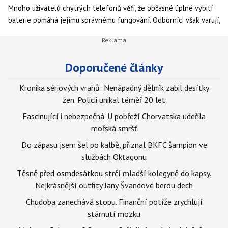
Mnoho uživatelů chytrých telefonů věří, že občasné úplné vybití
baterie pomáhá jejímu správnému fungování. Odborníci však varují,
že tento postup může životnost baterie naopak zkrátit.​
Doporučené články
Kronika sériových vrahů: Nenápadný dělník zabil desítky
žen. Policii unikal téměř 20 let
Fascinující i nebezpečná. U pobřeží Chorvatska udeřila
mořská smršť
Do zápasu jsem šel po kalbě, přiznal BKFC šampion ve
službách Oktagonu
Těsně před osmdesátkou strčí mladší kolegyně do kapsy.
Nejkrásnější outfity Jany Švandové berou dech
Chudoba zanechává stopu. Finanční potíže zrychlují
stárnutí mozku