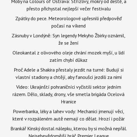
Moby na Colours of Ostrava: Střízlivý, mokrý od deště, a
přesto přichystal nejlepší večer festivalu
Zpátky do pece. Meteorologové upřesnili předpověď
počasí na víkend
Zásnuby v Londýně: Syn legendy Mekyho Žbirky oznámil,
že se žení
Oleokantal z olivového oleje chrání mozek myší, u lidí
zatím chybí důkaz
Proč Adele a Shakira přestaly jezdit na turné: Budují si
vlastní stadiony a chtějí, aby fanoušci jezdili za nimi
Video: Ukrajinští pohraničníci vyčistili sektor jedním
rázem. Dělo, sklady, drony, vše smetla brigáda Ocelová
Hranice
Powerbanka, léky a lahev vody: Mechanici jmenují věci,
které v rozpáleném autě nemají co dělat. Hrozí i požár
Brankář Kinský dostal nálepku, kterou by si možná nepřál.
Nejsebevědomější hráč Premier League