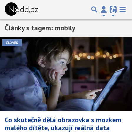
Články s tagem: mobily
ČLOVĚK
Co skutečně dělá obrazovka s mozkem
malého dítěte, ukazují reálná data