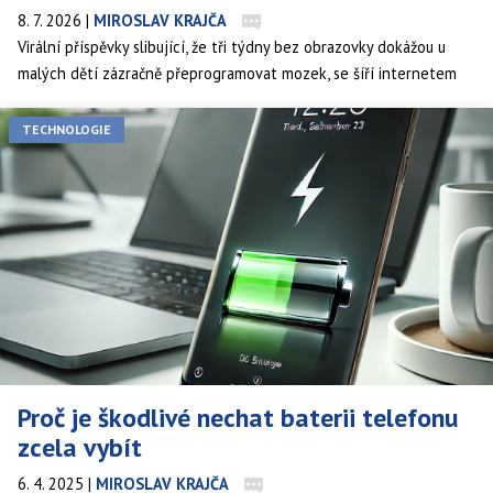
8. 7. 2026
|
MIROSLAV KRAJČA
Virální příspěvky slibující, že tři týdny bez obrazovky dokážou u
malých dětí zázračně přeprogramovat mozek, se šíří internetem
rychleji než skutečná data, na kterých by měly stát. Realita je
střízlivější, ale o to zajímavější, protože skutečný výzkum ukazuje
TECHNOLOGIE
jasné a opakovaně potvrzené souvislosti mezi časem u obrazovek
a vývojem dětského mozku a pozornosti.
Proč je škodlivé nechat baterii telefonu
zcela vybít
6. 4. 2025
|
MIROSLAV KRAJČA