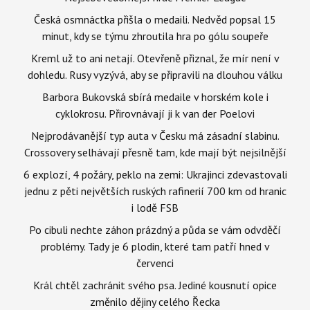
Česká osmnáctka přišla o medaili. Nedvěd popsal 15
minut, kdy se týmu zhroutila hra po gólu soupeře
Kreml už to ani netají. Otevřeně přiznal, že mír není v
dohledu. Rusy vyzývá, aby se připravili na dlouhou válku
Barbora Bukovská sbírá medaile v horském kole i
cyklokrosu. Přirovnávají ji k van der Poelovi
Nejprodávanější typ auta v Česku má zásadní slabinu.
Crossovery selhávají přesně tam, kde mají být nejsilnější
6 explozí, 4 požáry, peklo na zemi: Ukrajinci zdevastovali
jednu z pěti největších ruských rafinerií 700 km od hranic
i lodě FSB
Po cibuli nechte záhon prázdný a půda se vám odvděčí
problémy. Tady je 6 plodin, které tam patří hned v
červenci
Král chtěl zachránit svého psa. Jediné kousnutí opice
změnilo dějiny celého Řecka