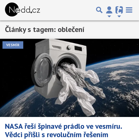
Články s tagem: oblečení
VESMÍR
NASA řeší špinavé prádlo ve vesmíru.
Vědci přišli s revolučním řešením