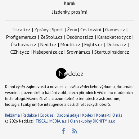
Karak
Jízdenky, prosím!
Tiscali.cz
|
Zprávy
|
Sport
|
Ženy
|
Cestování
|
Games.cz
|
Profigamers.cz
|
ZeStolu.cz
|
Osobnosti.cz
|
Karaoketexty.cz
|
Úschovna.cz
|
Nedd.cz
|
Moulík.cz
|
Fights.cz
|
Dokina.cz
|
CZhity.cz
|
Našepeníze.cz
|
Srovnám.cz
|
StartupInsider.cz
Denní výběr zajímavostí a novinek ze světa vědeckého výzkumu, zkoumání
vesmíru i pozemského bádání v oblastech přírodních věd nebo moderních
technologií. Píšeme čtivě a srozumitelně o tématech z astronomie,
biologie, fyziky, umělé inteligence a dalších vědeckých oborů.
Reklama
|
Redakce
|
Cookies
|
Osobní údaje
|
Kodex
|
Kontakt
|
O nás
© 2026 Nedd.cz |
TISCALI MEDIA, a.s.
|
Člen skupiny DIGNITY, s.r.o.