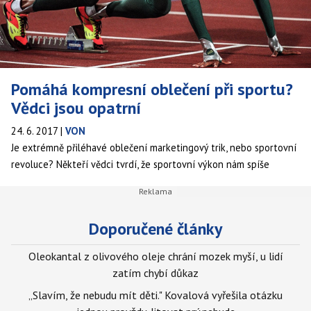
Pomáhá kompresní oblečení při sportu?
Vědci jsou opatrní
24. 6. 2017
|
VON
Je extrémně přiléhavé oblečení marketingový trik, nebo sportovní
revoluce? Někteří vědci tvrdí, že sportovní výkon nám spíše
zvedne suma, kterou za takové "pomůcky" utratíme. Na únavu a
regeneraci ale tyto technologie vliv údajně mají, píše britský deník
The Guardian.
Doporučené články
Oleokantal z olivového oleje chrání mozek myší, u lidí
zatím chybí důkaz
„Slavím, že nebudu mít děti." Kovalová vyřešila otázku