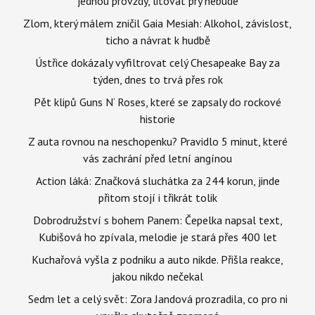
jednou provždy, litovat prý nebude
Zlom, který málem zničil Gaia Mesiah: Alkohol, závislost,
ticho a návrat k hudbě
Ústřice dokázaly vyfiltrovat celý Chesapeake Bay za
týden, dnes to trvá přes rok
Pět klipů Guns N‘ Roses, které se zapsaly do rockové
historie
Z auta rovnou na neschopenku? Pravidlo 5 minut, které
vás zachrání před letní angínou
Action láká: Značková sluchátka za 244 korun, jinde
přitom stojí i třikrát tolik
Dobrodružství s bohem Panem: Čepelka napsal text,
Kubišová ho zpívala, melodie je stará přes 400 let
Kuchařová vyšla z podniku a auto nikde. Přišla reakce,
jakou nikdo nečekal
Sedm let a celý svět: Zora Jandová prozradila, co pro ni