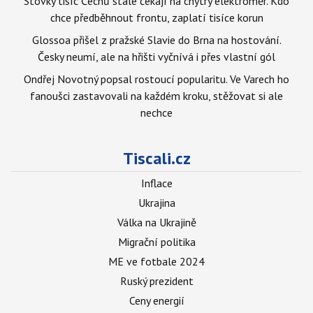
Stovky tisíc Čechů stále čekají na chytrý elektroměr. Kdo
chce předběhnout frontu, zaplatí tisíce korun
Glossoa přišel z pražské Slavie do Brna na hostování.
Česky neumí, ale na hřišti vyčnívá i přes vlastní gól
Ondřej Novotný popsal rostoucí popularitu. Ve Varech ho
fanoušci zastavovali na každém kroku, stěžovat si ale
nechce
Tiscali.cz
Inflace
Ukrajina
Válka na Ukrajině
Migrační politika
ME ve fotbale 2024
Ruský prezident
Ceny energií