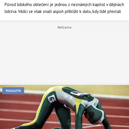
Původ lidského oblečení je jednou z neznámých kapitol v dějinách
lidstva. Vědci se však snaží aspoň přiblížit k datu, kdy lidé přestali
chodit po světě v rouše Adamově.
MAGAZÍN