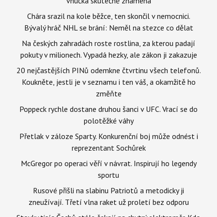
vnučka skutečně znamená
Chára srazil na kole běžce, ten skončil v nemocnici.
Bývalý hráč NHL se brání: Neměl na stezce co dělat
Na českých zahradách roste rostlina, za kterou padají
pokuty v milionech. Vypadá hezky, ale zákon ji zakazuje
20 nejčastějších PINů odemkne čtvrtinu všech telefonů.
Koukněte, jestli je v seznamu i ten váš, a okamžitě ho
změňte
Poppeck rychle dostane druhou šanci v UFC. Vrací se do
polotěžké váhy
Přetlak v záloze Sparty. Konkurenční boj může odnést i
reprezentant Sochůrek
McGregor po operaci věří v návrat. Inspirují ho legendy
sportu
Rusové přišli na slabinu Patriotů a metodicky ji
zneužívají. Třetí vlna raket už proletí bez odporu