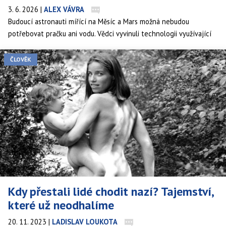
3. 6. 2026
|
ALEX VÁVRA
Budoucí astronauti mířící na Měsíc a Mars možná nebudou
potřebovat pračku ani vodu. Vědci vyvinuli technologii využívající
studené plazma, která dokáže ničit bakterie na oblečení a
vybavení kosmických základen, a mohla by tak vyřešit jeden z
ČLOVĚK
překvapivě důležitých problémů dlouhodobého života ve vesmíru.
Kdy přestali lidé chodit nazí? Tajemství,
které už neodhalíme
20. 11. 2023
|
LADISLAV LOUKOTA