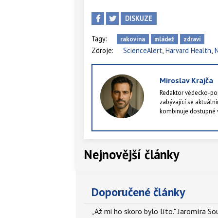
DISKUZE
Tagy:
rakovina
mládež
zdraví
,
,
Zdroje:
ScienceAlert
Harvard Health
N
Miroslav Krajča
Redaktor vědecko-pop
zabývající se aktuální
kombinuje dostupné v
publikovat články, kte
nebo alespoň po měs
Nejnovější články
Doporučené články
„Až mi ho skoro bylo líto." Jaromíra 