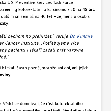
ická U.S. Preventive Services Task Force
screening kolorektálního karcinomu z 50 na
45 let
.
 dalším snížení až na 40 let – zejména u osob s
ziky.
měli bychom ho přehlížet,“
varuje
Dr. Kimmie
er Cancer Institute.
„Potřebujeme více
by pacienti i lékaři začali brát varovné
žně.“
k lékaři často pozdě, protože ani oni, ani jejich
koviny
.
. Vědci se domnívají, že růst kolorektálního
e faktorů –
genetiky, prostředí, životního stylu a