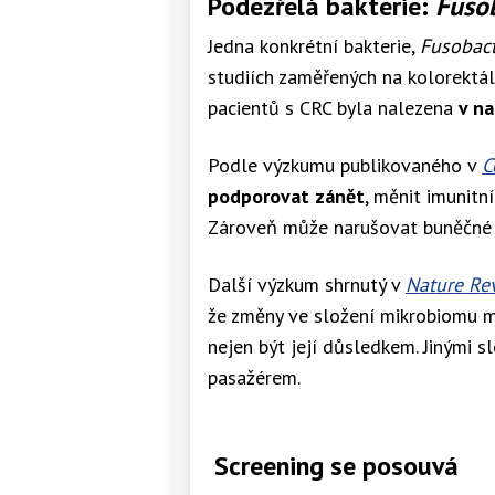
Podezřelá bakterie:
Fuso
Jedna konkrétní bakterie,
Fusobac
studiích zaměřených na kolorektáln
pacientů s CRC byla nalezena
v n
Podle výzkumu publikovaného v
C
podporovat zánět
, měnit imunit
Zároveň může narušovat buněčné si
Další výzkum shrnutý v
Nature Re
že změny ve složení mikrobiomu
nejen být její důsledkem. Jinými s
pasažérem.
Screening se posouvá