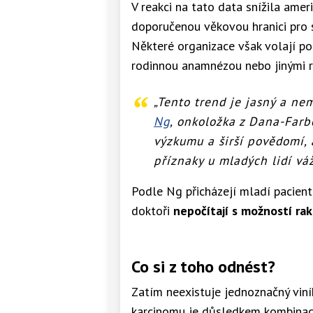
V reakci na tato data snížila amer
doporučenou věkovou hranici pro 
Některé organizace však volají po
rodinnou anamnézou nebo jinými ri
„Tento trend je jasný a ne
Ng
, onkoložka z Dana-Farb
výzkumu a širší povědomí, a
příznaky u mladých lidí vá
Podle Ng přicházejí mladí pacienti 
doktoři
nepočítají s možností ra
Co si z toho odnést?
Zatím neexistuje jednoznačný viník
karcinomu je důsledkem kombinac