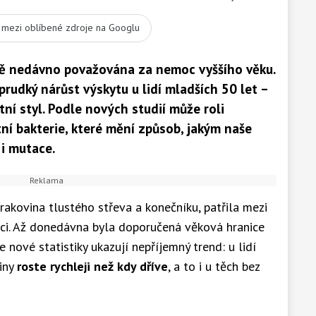
t mezi oblíbené zdroje na Googlu
ště nedávno považována za nemoc vyššího věku.
rudký nárůst výskytu u lidí mladších 50 let –
ní styl. Podle nových studií může roli
ní bakterie, které mění způsob, jakým naše
 i mutace.
rakovina tlustého střeva a konečníku, patřila mezi
aci. Až donedávna byla doporučená věková hranice
e nové statistiky ukazují nepříjemný trend: u lidí
viny
roste rychleji než kdy dříve
, a to i u těch bez