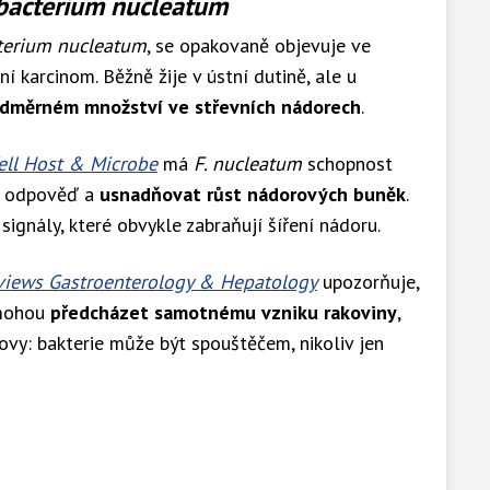
bacterium nucleatum
terium nucleatum
, se opakovaně objevuje ve
í karcinom. Běžně žije v ústní dutině, ale u
adměrném množství ve střevních nádorech
.
ell Host & Microbe
má
F. nucleatum
schopnost
ní odpověď a
usnadňovat růst nádorových buněk
.
gnály, které obvykle zabraňují šíření nádoru.
views Gastroenterology & Hepatology
upozorňuje,
 mohou
předcházet samotnému vzniku rakoviny
,
lovy: bakterie může být spouštěčem, nikoliv jen