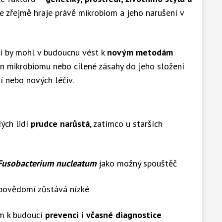
ale zřejmě hraje právě mikrobiom a jeho narušení v
ií by mohl v budoucnu vést k
novým metodám
ěn mikrobiomu nebo cílené zásahy do jeho složení
í nebo nových léčiv.
ých lidí
prudce narůstá
, zatímco u starších
Fusobacterium nucleatum
jako možný spouštěč
 povědomí zůstává nízké
em k budoucí
prevenci i včasné diagnostice