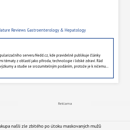
ature Reviews Gastroenterology & Hepatology
ularizačního serveru Nedd.cz, kde pravidelně publikuje články
mi tématy z oblastí jako příroda, technologie i lidské zdraví. Rád
ýzkumy a studie se srozumitelným podáním, protože je k ničemu
ré ocení pět lidí v republice. Ve volných chvílích rád chodí po lese a
tě.
Soukupa našli zle zbitého po útoku maskovaných mužů