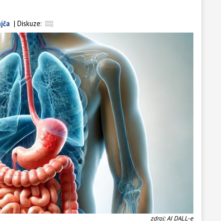
ajča
|
Diskuze:
zdroj: AI DALL-e