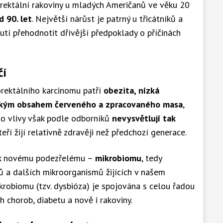
rektální rakoviny u mladých Američanů ve věku 20
d 90. let
. Největší nárůst je patrný u třicátníků a
utí přehodnotit dřívější předpoklady o příčinách
čí
lorektálního karcinomu patří
obezita, nízká
sokým obsahem červeného a zpracovaného masa
,
to vlivy však podle odborníků
nevysvětlují tak
kteří žijí relativně zdravěji než předchozí generace.
 k novému podezřelému –
mikrobiomu
, tedy
ů a dalších mikroorganismů žijících v našem
krobiomu (tzv. dysbióza) je spojována s celou řadou
 chorob, diabetu a nově i rakoviny.