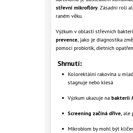
střevní mikroflóry
. Zásadní roli 
raném věku.
Výzkum v oblasti střevních bakter
prevence
, jako je diagnostika zm
pomocí probiotik, dietních opatřen
Shrnutí:
Kolorektální rakovina u mlad
stagnuje nebo klesá
Výzkum ukazuje na
bakterii
Screening začíná dříve
, ale
Mikrobiom by mohl být klíč