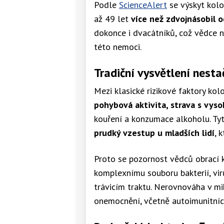
Podle
ScienceAlert
se výskyt kolo
až 49 let
více než zdvojnásobil o
dokonce i dvacátníků, což vědce n
této nemoci.
Tradiční vysvětlení nesta
Mezi klasické rizikové faktory ko
pohybová aktivita, strava s vy
kouření a konzumace alkoholu. Ty
prudký vzestup u mladších lidí
, 
Proto se pozornost vědců obrací
komplexnímu souboru bakterií, vir
trávicím traktu. Nerovnováha v mi
onemocnění, včetně autoimunitních