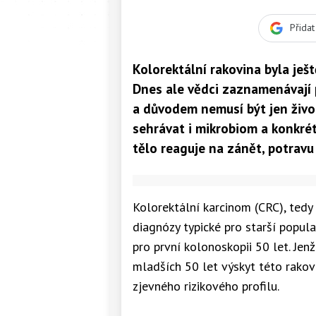
Přida
Kolorektální rakovina byla je
Dnes ale vědci zaznamenávají p
a důvodem nemusí být jen život
sehrávat i
mikrobiom
a konkrét
tělo reaguje na zánět, potravu
Kolorektální karcinom (CRC), tedy 
diagnózy typické pro starší popul
pro první kolonoskopii 50 let. Jenž
mladších 50 let výskyt této rako
zjevného rizikového profilu.