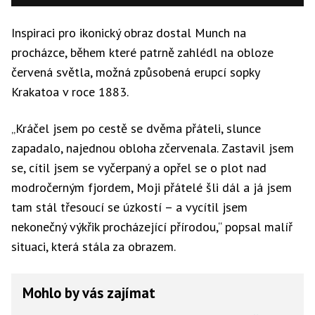
Inspiraci pro ikonický obraz dostal Munch na
procházce, během které patrně zahlédl na obloze
červená světla, možná způsobená erupcí sopky
Krakatoa v roce 1883.
„Kráčel jsem po cestě se dvěma přáteli, slunce
zapadalo, najednou obloha zčervenala. Zastavil jsem
se, cítil jsem se vyčerpaný a opřel se o plot nad
modročerným fjordem, Moji přátelé šli dál a já jsem
tam stál třesoucí se úzkostí – a vycítil jsem
nekonečný výkřik procházející přírodou,“ popsal malíř
situaci, která stála za obrazem.
Mohlo by vás zajímat