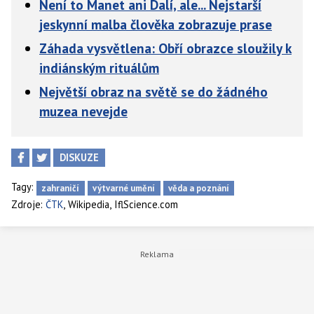
Není to Manet ani Dalí, ale... Nejstarší
jeskynní malba člověka zobrazuje prase
Záhada vysvětlena: Obří obrazce sloužily k
indiánským rituálům
Největší obraz na světě se do žádného
muzea nevejde
DISKUZE
Tagy:
zahraničí
výtvarné umění
věda a poznání
,
,
Zdroje:
ČTK
Wikipedia
IflScience.com