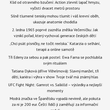
Klid od otravného bzučení: Action zlevnil lapač hmyzu,
vyčistí dvacet metrů prostoru
Silně tlumené tenisky mohou tlumit i váš krevní oběh,
ukazuje anatomie chodidla
2. ledna 1965 poprvé zazněla znělka Večerníčku: Jak
vznikl pořad, který vychoval generace českých dětí
„Chci psát písničky, ne točit reelska.“ Katarzia o selhání,
terapii a online samotě
Tři Edeny za sebou a pak postel: Ewa Farna se pochlubila
svým rituálem
Tatiana Dyková (dříve Vilhelmová): Slavný manžel, tři
děti, kariéra i výhra v show Tvoje tvář má známý hlas
UFC Fight Night: Gamrot vs. Salkilld – výsledky a nejlepší
momenty
Modrá značka ve Španělsku vypadá nevinně, ale pokuta
za ni je 200 eur. Čeští řidiči ji zaměňují za informační