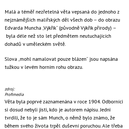
Malá a téměř nezřetelná věta vepsaná do jednoho z
nejznámějších malířských děl všech dob – do obrazu
Edvarda Muncha „Výkřik“ (původně Výkřik přírody) –
byla déle než sto let předmětem neutuchajících
dohadů v uměleckém světě.
Slova „mohl namalovat pouze blázen“ jsou napsána
tužkou v levém horním rohu obrazu.
Nápis
zdroj:
„mohl
Profimedia
namalovat
Věta byla poprvé zaznamenána v roce 1904. Odborníci
pouze
si dosud nebyli jisti, kdo je autorem nápisu. Jedni
blázen“
na
tvrdili, že to je sám Munch, o němž bylo známo, že
Munchově
během svého života trpěl duševní poruchou. Ale třeba
obraze.