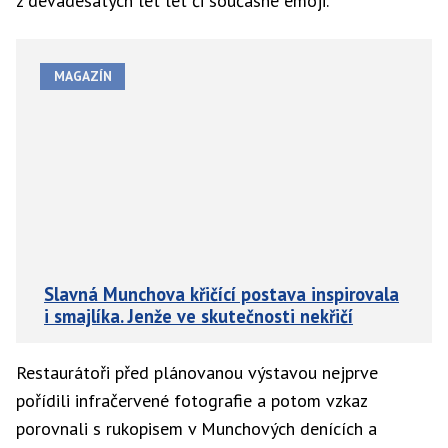
z devadesátých let let či současné emoji.
MAGAZÍN
Slavná Munchova křičící postava inspirovala
i smajlíka. Jenže ve skutečnosti nekřičí
Restaurátoři před plánovanou výstavou nejprve
pořídili infračervené fotografie a potom vzkaz
porovnali s rukopisem v Munchových denících a