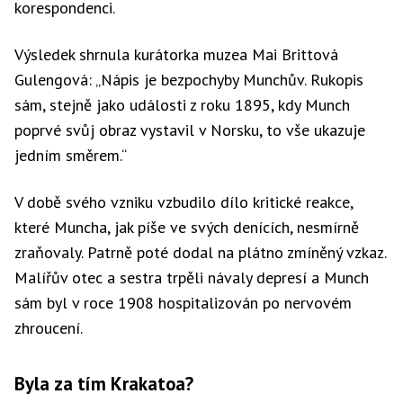
korespondenci.
Výsledek shrnula kurátorka muzea Mai Brittová
Gulengová: „Nápis je bezpochyby Munchův. Rukopis
sám, stejně jako události z roku 1895, kdy Munch
poprvé svůj obraz vystavil v Norsku, to vše ukazuje
jedním směrem.“
V době svého vzniku vzbudilo dílo kritické reakce,
které Muncha, jak píše ve svých denících, nesmírně
zraňovaly. Patrně poté dodal na plátno zmíněný vzkaz.
Malířův otec a sestra trpěli návaly depresí a Munch
sám byl v roce 1908 hospitalizován po nervovém
zhroucení.
Byla za tím Krakatoa?