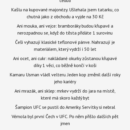
ceduli
Kašlu na kupované majonézy. Ušlehala jsem tatarku, co
chutná jako z obchodu a vyjde na 30 Kč
Ani mouka, ani vejce: bramboráky budou křupavé a
nerozpadnou se, když do těsta přidáte 1 surovinu
Češi vyhazují klasické teflonové pánve. Nahrazují je
materiálem, který vydrží i 50 let
Ani ocet, ani cukr: nakládané okurky zůstanou křupavé
díky 1 věci, co běžně končí v koši
Kamaru Usman vládl velteru. Jeden kop změnil další roky
jeho kariéry
Ani mrazák, ani sklep: mrkev vydrží do jara na místě,
které má skoro každý byt
Šampion UFC se pustil do Ameriky. Servítky si nebral
Vémola byl první Čech v UFC. Po něm přišlo dalších pět
jmen