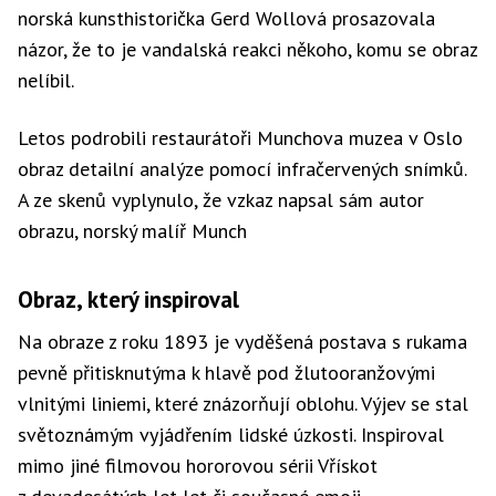
norská kunsthistorička Gerd Wollová prosazovala
názor, že to je vandalská reakci někoho, komu se obraz
nelíbil.
Letos podrobili restaurátoři Munchova muzea v Oslo
obraz detailní analýze pomocí infračervených snímků.
A ze skenů vyplynulo, že vzkaz napsal sám autor
obrazu, norský malíř Munch
Obraz, který inspiroval
Na obraze z roku 1893 je vyděšená postava s rukama
pevně přitisknutýma k hlavě pod žlutooranžovými
vlnitými liniemi, které znázorňují oblohu. Výjev se stal
světoznámým vyjádřením lidské úzkosti. Inspiroval
mimo jiné filmovou hororovou sérii Vřískot