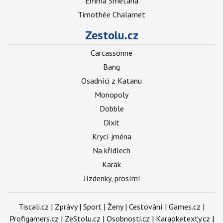
Emma Smetana
Timothée Chalamet
Zestolu.cz
Carcassonne
Bang
Osadníci z Katanu
Monopoly
Dobble
Dixit
Krycí jména
Na křídlech
Karak
Jízdenky, prosím!
Tiscali.cz
|
Zprávy
|
Sport
|
Ženy
|
Cestování
|
Games.cz
|
Profigamers.cz
|
ZeStolu.cz
|
Osobnosti.cz
|
Karaoketexty.cz
|