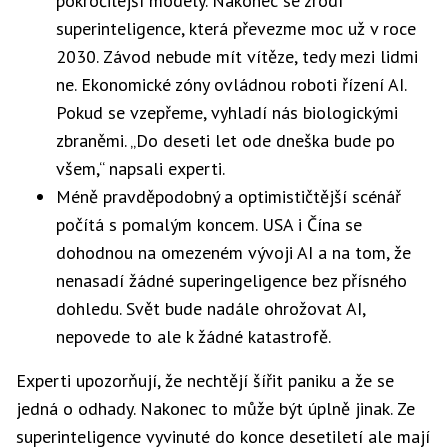
pokročilejší modely. Nakonec se zrodí
superinteligence, která převezme moc už v roce
2030. Závod nebude mít vítěze, tedy mezi lidmi
ne. Ekonomické zóny ovládnou roboti řízení AI.
Pokud se vzepřeme, vyhladí nás biologickými
zbraněmi. „Do deseti let ode dneška bude po
všem,“ napsali experti.
Méně pravděpodobný a optimističtější scénář
počítá s pomalým koncem. USA i Čína se
dohodnou na omezeném vývoji AI a na tom, že
nenasadí žádné superingeligence bez přísného
dohledu. Svět bude nadále ohrožovat AI,
nepovede to ale k žádné katastrofě.
Experti upozorňují, že nechtějí šířit paniku a že se
jedná o odhady. Nakonec to může být úplně jinak. Ze
superinteligence vyvinuté do konce desetiletí ale mají