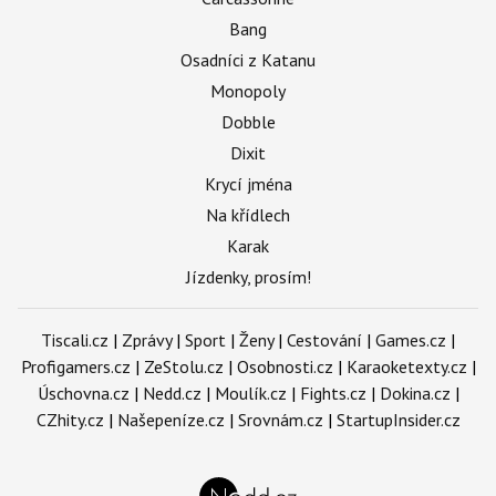
Bang
Osadníci z Katanu
Monopoly
Dobble
Dixit
Krycí jména
Na křídlech
Karak
Jízdenky, prosím!
Tiscali.cz
|
Zprávy
|
Sport
|
Ženy
|
Cestování
|
Games.cz
|
Profigamers.cz
|
ZeStolu.cz
|
Osobnosti.cz
|
Karaoketexty.cz
|
Úschovna.cz
|
Nedd.cz
|
Moulík.cz
|
Fights.cz
|
Dokina.cz
|
CZhity.cz
|
Našepeníze.cz
|
Srovnám.cz
|
StartupInsider.cz