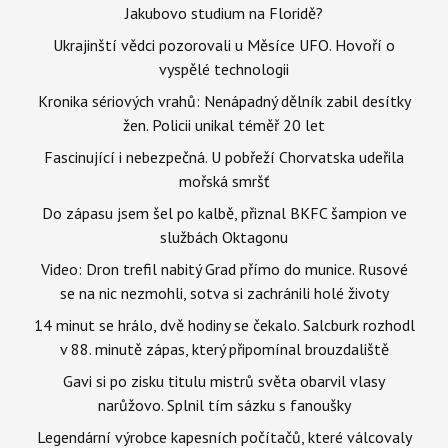
Jakubovo studium na Floridě?
Ukrajinští vědci pozorovali u Měsíce UFO. Hovoří o
vyspělé technologii
Kronika sériových vrahů: Nenápadný dělník zabil desítky
žen. Policii unikal téměř 20 let
Fascinující i nebezpečná. U pobřeží Chorvatska udeřila
mořská smršť
Do zápasu jsem šel po kalbě, přiznal BKFC šampion ve
službách Oktagonu
Video: Dron trefil nabitý Grad přímo do munice. Rusové
se na nic nezmohli, sotva si zachránili holé životy
14 minut se hrálo, dvě hodiny se čekalo. Salcburk rozhodl
v 88. minutě zápas, který připomínal brouzdaliště
Gavi si po zisku titulu mistrů světa obarvil vlasy
narůžovo. Splnil tím sázku s fanoušky
Legendární výrobce kapesních počítačů, které válcovaly