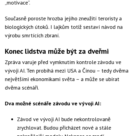
„motivace“.
Současně poroste hrozba jejího zneužití teroristy a
biologických útoků. I lajkům totiž sestaví návod na
výrobu smrtících zbraní.
Konec lidstva může být za dveřmi
Zpráva varuje před vymknutím kontrole závodu ve
vývoji AI. Ten probíhá mezi USA a Čínou – tedy dvěma
největšími ekonomikami světa – a může se ubírat
dvěma scénáři.
Dva možné scénáře závodu ve vývoji AI:
Závod ve vývoji AI bude nekontrolovaně
zrychlovat. Budou přicházet nové a stále