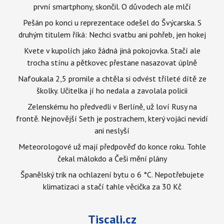
první smartphony, skončil. O důvodech ale mlčí
Pešán po konci u reprezentace odešel do Švýcarska. S
druhým titulem říká: Nechci svatbu ani pohřeb, jen hokej
Kvete v kupolích jako žádná jiná pokojovka. Stačí ale
trocha stínu a pětkovec přestane nasazovat úplně
Nafoukala 2,5 promile a chtěla si odvést tříleté dítě ze
školky. Učitelka jí ho nedala a zavolala policii
Zelenskému ho předvedli v Berlíně, už loví Rusy na
frontě. Nejnovější Seth je postrachem, který vojáci nevidí
ani neslyší
Meteorologové už mají předpověď do konce roku. Tohle
čekal málokdo a Češi mění plány
Španělský trik na ochlazení bytu o 6 °C. Nepotřebujete
klimatizaci a stačí tahle věcička za 30 Kč
Tiscali.cz