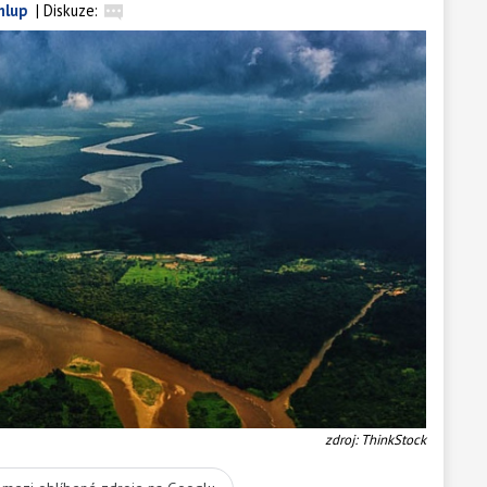
hlup
|
Diskuze:
zdroj: ThinkStock