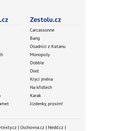
.cz
Zestolu.cz
Carcassonne
Bang
Osadníci z Katanu
ch
Monopoly
Dobble
Dixit
ý
Krycí jména
Na křídlech
a
Karak
amet
Jízdenky, prosím!
texty.cz
|
Úschovna.cz
|
Nedd.cz
|