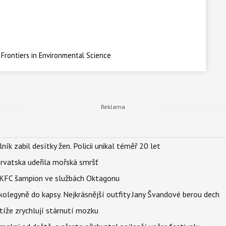
 Frontiers in Environmental Science
ík zabil desítky žen. Policii unikal téměř 20 let
orvatska udeřila mořská smršť
 BKFC šampion ve službách Oktagonu
olegyně do kapsy. Nejkrásnější outfity Jany Švandové berou dech
íže zrychlují stárnutí mozku