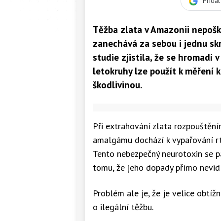
Přida
Těžba zlata v Amazonii nepošk
zanechává za sebou i jednu skr
studie zjistila, že se hromadí
letokruhy lze použít k měření 
škodlivinou.
Při extrahování zlata rozpouštění
amalgámu dochází k vypařování rt
Tento nebezpečný neurotoxin se 
tomu, že jeho dopady přímo nevid
Problém ale je, že je velice obtíž
o ilegální těžbu.