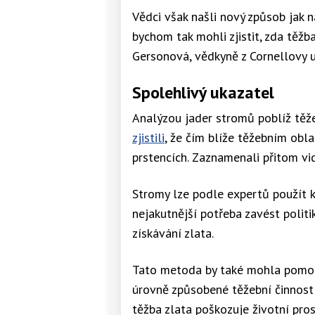
Vědci však našli nový způsob jak n
bychom tak mohli zjistit, zda těžb
Gersonová, vědkyně z Cornellovy un
Spolehlivý ukazatel
Analýzou jader stromů poblíž těže
zjistili
, že čím blíže těžebním obla
prstencích. Zaznamenali přitom vi
Stromy lze podle expertů použít k 
nejakutnější potřeba zavést politik
získávání zlata.
Tato metoda by také mohla pomoci
úrovně způsobené těžební činnost
těžba zlata poškozuje životní pros