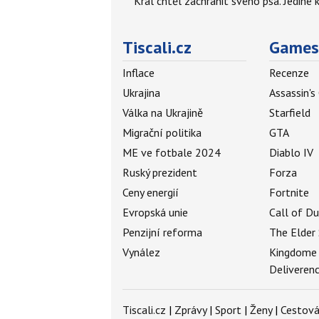
Král chtěl zachránit svého psa. Jediné
Tiscali.cz
Games
Inflace
Recenze
Ukrajina
Assassin's
Válka na Ukrajině
Starfield
Migrační politika
GTA
ME ve fotbale 2024
Diablo IV
Ruský prezident
Forza
Ceny energií
Fortnite
Evropská unie
Call of D
Penzijní reforma
The Elder 
Vynález
Kingdome
Deliveren
Tiscali.cz
|
Zprávy
|
Sport
|
Ženy
|
Cestová