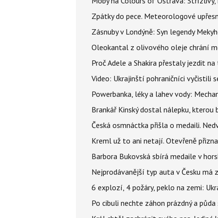
Moby na Colours of Ostrava: Střízlivý, 
Zpátky do pece. Meteorologové upřesn
Zásnuby v Londýně: Syn legendy Mekyho
Oleokantal z olivového oleje chrání m
Proč Adele a Shakira přestaly jezdit na t
Video: Ukrajinští pohraničníci vyčistil
Powerbanka, léky a lahev vody: Mechani
Brankář Kinský dostal nálepku, kterou
Česká osmnáctka přišla o medaili. Ned
Kreml už to ani netají. Otevřeně přizna
Barbora Bukovská sbírá medaile v horské
Nejprodávanější typ auta v Česku má zá
6 explozí, 4 požáry, peklo na zemi: Ukr
Po cibuli nechte záhon prázdný a půda 