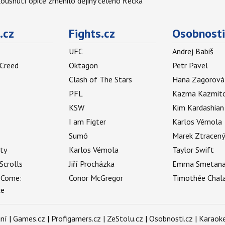
 kousnutí opice změnilo dějiny celého Řecka
.cz
Fights.cz
Osobnosti
UFC
Andrej Babiš
 Creed
Oktagon
Petr Pavel
Clash of The Stars
Hana Zagorová
PFL
Kazma Kazmit
KSW
Kim Kardashian
I am Figter
Karlos Vémola
Sumó
Marek Ztracen
uty
Karlos Vémola
Taylor Swift
Scrolls
Jiří Procházka
Emma Smetan
 Come:
Conor McGregor
Timothée Chal
ce
ní
|
Games.cz
|
Profigamers.cz
|
ZeStolu.cz
|
Osobnosti.cz
|
Karaoke