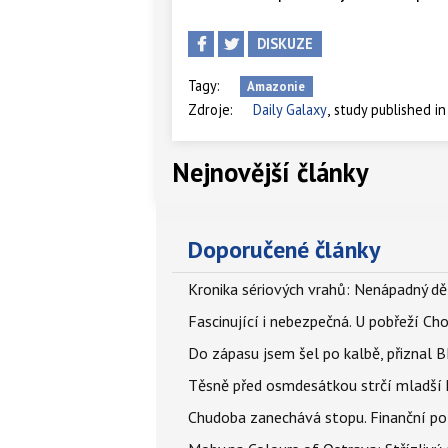
DISKUZE
Tagy:
Amazonie
,
Zdroje:
Daily Galaxy
study published in
Nejnovější články
Doporučené články
Kronika sériových vrahů: Nenápadný děln
Fascinující i nebezpečná. U pobřeží Ch
Do zápasu jsem šel po kalbě, přiznal
Těsně před osmdesátkou strčí mladší k
Chudoba zanechává stopu. Finanční pot