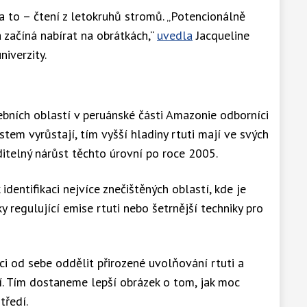
a to – čtení z letokruhů stromů. „Potencionálně
a začíná nabírat na obrátkách,“
uvedla
Jacqueline
iverzity.
bních oblastí v peruánské části Amazonie odborníci
stem vyrůstají, tím vyšší hladiny rtuti mají ve svých
ditelný nárůst těchto úrovní po roce 2005.
identifikaci nejvíce znečištěných oblastí, kde je
y regulující emise rtuti nebo šetrnější techniky pro
 od sebe oddělit přirozené uvolňování rtuti a
í. Tím dostaneme lepší obrázek o tom, jak moc
tředí.