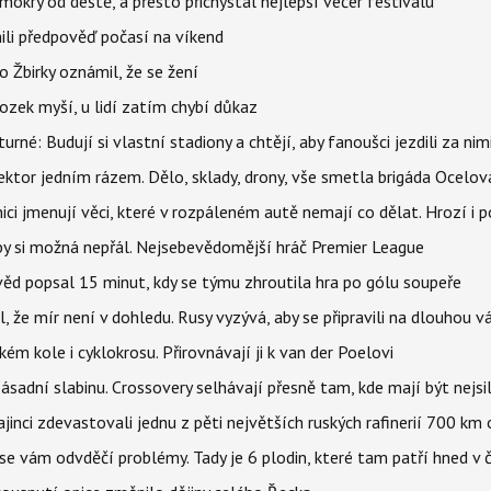
mokrý od deště, a přesto přichystal nejlepší večer festivalu
ili předpověď počasí na víkend
 Žbirky oznámil, že se žení
ozek myší, u lidí zatím chybí důkaz
urné: Budují si vlastní stadiony a chtějí, aby fanoušci jezdili za nim
i sektor jedním rázem. Dělo, sklady, drony, vše smetla brigáda Ocelov
ci jmenují věci, které v rozpáleném autě nemají co dělat. Hrozí i p
 by si možná nepřál. Nejsebevědomější hráč Premier League
věd popsal 15 minut, kdy se týmu zhroutila hra po gólu soupeře
l, že mír není v dohledu. Rusy vyzývá, aby se připravili na dlouhou v
m kole i cyklokrosu. Přirovnávají ji k van der Poelovi
sadní slabinu. Crossovery selhávají přesně tam, kde mají být nejsil
ajinci zdevastovali jednu z pěti největších ruských rafinerií 700 km 
se vám odvděčí problémy. Tady je 6 plodin, které tam patří hned v 