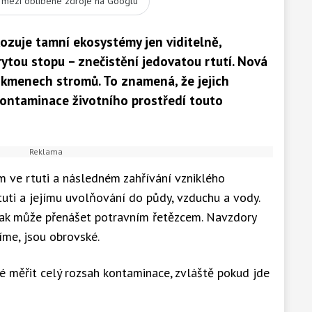
t mezi oblíbené zdroje na Googlu
ozuje tamní ekosystémy jen viditelně,
ytou stopu – znečistění jedovatou rtutí. Nová
 v kmenech stromů. To znamená, že jejich
kontaminace životního prostředí touto
m ve rtuti a následném zahřívání vzniklého
uti a jejímu uvolňování do půdy, vzduchu a vody.
pak může přenášet potravním řetězcem. Navzdory
íme, jsou obrovské.
né měřit celý rozsah kontaminace, zvláště pokud jde