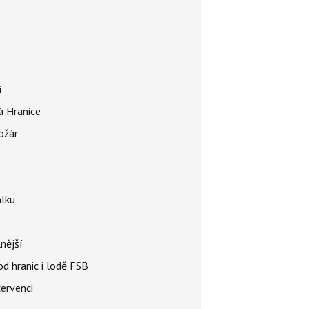
i
á Hranice
ožár
álku
nější
od hranic i lodě FSB
červenci