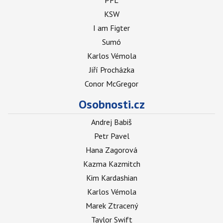
PFL
KSW
I am Figter
Sumó
Karlos Vémola
Jiří Procházka
Conor McGregor
Osobnosti.cz
Andrej Babiš
Petr Pavel
Hana Zagorová
Kazma Kazmitch
Kim Kardashian
Karlos Vémola
Marek Ztracený
Taylor Swift