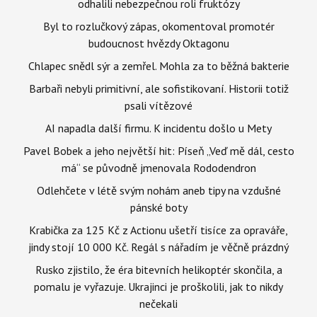
odhalili nebezpečnou roli fruktózy
Byl to rozlučkový zápas, okomentoval promotér
budoucnost hvězdy Oktagonu
Chlapec snědl sýr a zemřel. Mohla za to běžná bakterie
Barbaři nebyli primitivní, ale sofistikovaní. Historii totiž
psali vítězové
AI napadla další firmu. K incidentu došlo u Mety
Pavel Bobek a jeho největší hit: Píseň „Veď mě dál, cesto
má“ se původně jmenovala Rododendron
Odlehčete v létě svým nohám aneb tipy na vzdušné
pánské boty
Krabička za 125 Kč z Actionu ušetří tisíce za opraváře,
jindy stojí 10 000 Kč. Regál s nářadím je věčně prázdný
Rusko zjistilo, že éra bitevních helikoptér skončila, a
pomalu je vyřazuje. Ukrajinci je proškolili, jak to nikdy
nečekali