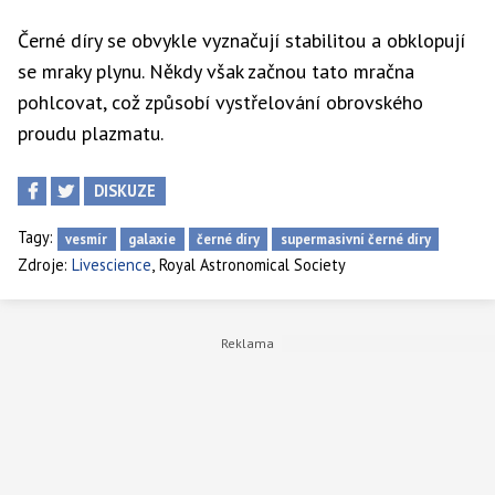
Černé díry se obvykle vyznačují stabilitou a obklopují
se mraky plynu. Někdy však začnou tato mračna
pohlcovat, což způsobí vystřelování obrovského
proudu plazmatu.
DISKUZE
Tagy:
vesmír
galaxie
černé díry
supermasivní černé díry
,
Zdroje:
Livescience
Royal Astronomical Society