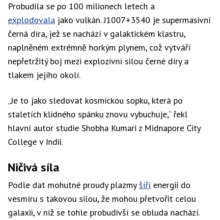
Probudila se po 100 milionech letech a
explodovala
jako vulkán. J1007+3540 je supermasivní
černá díra, jež se nachází v galaktickém klastru,
naplněném extrémně horkým plynem, což vytváří
nepřetržitý boj mezi explozivní silou černé díry a
tlakem jejího okolí.
„Je to jako sledovat kosmickou sopku, která po
staletích klidného spánku znovu vybuchuje,“ řekl
hlavní autor studie Shobha Kumari z Midnapore City
College v Indii.
Ničivá síla
Podle dat mohutné proudy plazmy
šíří
energii do
vesmíru s takovou silou, že mohou přetvořit celou
galaxii, v níž se tohle probudivší se obluda nachází.