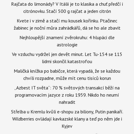
Rajčata do limonády? V Itálii je to klasika a chuť předčí i
citrónovku. Stačí 500 g rajčat a jeden citrón
Kvete i v zimě a stačí mu kousek kořínku. Ptačinec
žabinec je noční můra zahrádkářů, dá se ho ale zbavit
Nejhloupější znamení zvěrokruhu: 4 hlupáci dle
astrologie
Ve vzduchu vydržel jen devět minut. Let Tu-154 se 115
lidmi skončil katastrofou
Maličká knížka po babičce, která vypadá, že se každou
chvíli rozpadne, může mít cenu tisíců korun
„Azbest IT světa“: 70 % světových transakcí běží na
programovacím jazyce z roku 1959. Nikdo ho neumí
nahradit
Střelba u Kremlu kvůli e-shopu za biliony, Putin panikaří.
Wildberries ovládají kavkazské klany a teď po něm jde i
Kyjev