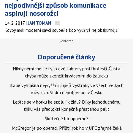
nejpodivnější způsob komunikace
aspirují nosorožci
14. 2. 2017
|
JAN TOMAN
Kdyby měli moderní savci soupeřit, kdo využívá nejobskurnější
způsob komunikace, mohlo by se jejich zápolení pěkně
protáhnout. Spektrum různých způsobů, kterými si předávají
signály, totiž snese srovnání snad jen s možnostmi lidské techniky.
Doporučené články
Nikdy nemíchejte tyto dvě tablety proti bolesti. Častá
chyba může skončit krvácením do žaludku
Itálie vyhlásila nejvyšší stupeň výstrahy ve všech velkých
městech. Vedra nepoleví ani v Česku
Lepíte se v horku ke stolu i k židli? Díky jednoduchému
triku vás předloktí konečně přestanou pálit
Skutečně hloupneme?
McGregor je po operaci. Příští rok ho v UFC zřejmě čeká