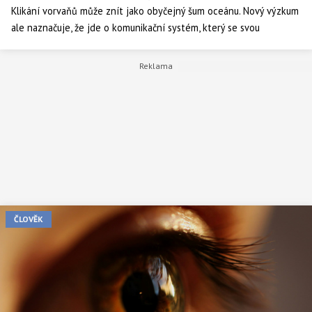
Klikání vorvaňů může znít jako obyčejný šum oceánu. Nový výzkum
ale naznačuje, že jde o komunikační systém, který se svou
složitostí přibližuje lidské řeči.
ČLOVĚK