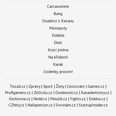
Carcassonne
Bang
Osadníci z Katanu
Monopoly
Dobble
Dixit
Krycí jména
Na křídlech
Karak
Jízdenky, prosím!
Tiscali.cz
|
Zprávy
|
Sport
|
Ženy
|
Cestování
|
Games.cz
|
Profigamers.cz
|
ZeStolu.cz
|
Osobnosti.cz
|
Karaoketexty.cz
|
Úschovna.cz
|
Nedd.cz
|
Moulík.cz
|
Fights.cz
|
Dokina.cz
|
CZhity.cz
|
Našepeníze.cz
|
Srovnám.cz
|
StartupInsider.cz