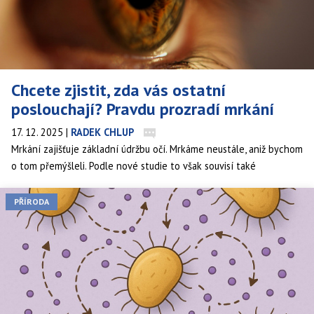
Chcete zjistit, zda vás ostatní
poslouchají? Pravdu prozradí mrkání
17. 12. 2025
|
RADEK CHLUP
Mrkání zajišťuje základní údržbu očí. Mrkáme neustále, aniž bychom
o tom přemýšleli. Podle nové studie to však souvisí také
s kognitivní zátěží. Mrkáme méně, když nasloucháme někomu
jinému, a snažíme se, aby nám neuniklo jediné slovo. Pokud tedy
PŘÍRODA
chcete zjistit, zda vás druhý člověk poslouchá, sledujte frekvenci
jeho mrkání.