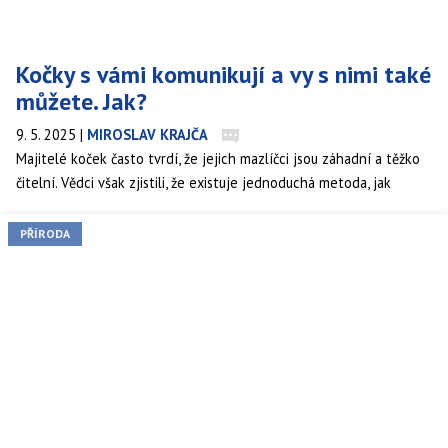
Kočky s vámi komunikují a vy s nimi také
můžete. Jak?
9. 5. 2025
|
MIROSLAV KRAJČA
Majitelé koček často tvrdí, že jejich mazlíčci jsou záhadní a těžko
čitelní. Vědci však zjistili, že existuje jednoduchá metoda, jak
navázat s kočkou kontakt – a není třeba slov. Stačí pomalu mrkat.
Tato drobná neverbální technika může zlepšit vztah mezi
PŘÍRODA
člověkem a kočkou a podle studie dokonce zvyšuje důvěru a
náklonnost zvířete.