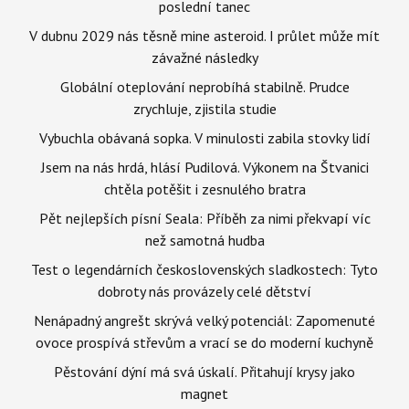
poslední tanec
V dubnu 2029 nás těsně mine asteroid. I průlet může mít
závažné následky
Globální oteplování neprobíhá stabilně. Prudce
zrychluje, zjistila studie
Vybuchla obávaná sopka. V minulosti zabila stovky lidí
Jsem na nás hrdá, hlásí Pudilová. Výkonem na Štvanici
chtěla potěšit i zesnulého bratra
Pět nejlepších písní Seala: Příběh za nimi překvapí víc
než samotná hudba
Test o legendárních československých sladkostech: Tyto
dobroty nás provázely celé dětství
Nenápadný angrešt skrývá velký potenciál: Zapomenuté
ovoce prospívá střevům a vrací se do moderní kuchyně
Pěstování dýní má svá úskalí. Přitahují krysy jako
magnet