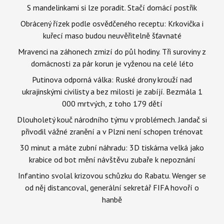
S mandelinkami si lze poradit. Stačí domácí postřik
Obrácený řízek podle osvědčeného receptu: Krkovička i
kuřecí maso budou neuvěřitelně šťavnaté
Mravenci na záhonech zmizí do půl hodiny. Tři suroviny z
domácnosti za pár korun je vyženou na celé léto
Putinova odporná válka: Ruské drony krouží nad
ukrajinskými civilisty a bez milosti je zabíjí. Bezmála 1
000 mrtvých, z toho 179 dětí
Dlouholetý kouč národního týmu v problémech. Jandač si
přivodil vážné zranění a v Plzni není schopen trénovat
30 minut a máte zubní náhradu: 3D tiskárna velká jako
krabice od bot mění návštěvu zubaře k nepoznání
Infantino svolal krizovou schůzku do Rabatu. Wenger se
od něj distancoval, generální sekretář FIFA hovoří o
hanbě