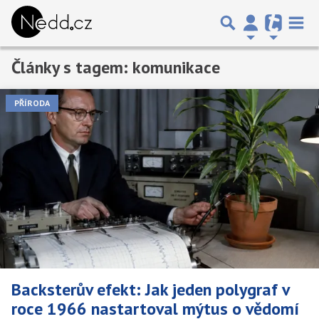
Články s tagem: komunikace
Předchozí
1
2
Další
PŘÍRODA
Backsterův efekt: Jak jeden polygraf v
roce 1966 nastartoval mýtus o vědomí