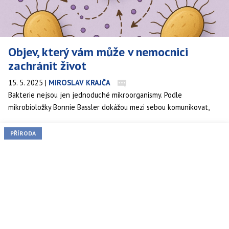
Objev, který vám může v nemocnici
zachránit život
15. 5. 2025
|
MIROSLAV KRAJČA
Bakterie nejsou jen jednoduché mikroorganismy. Podle
mikrobioložky Bonnie Bassler dokážou mezi sebou komunikovat,
koordinovat chování a společně ovlivňovat děje od trávení až po
vznik infekcí. Nový výzkum ukazuje, že bakterie mají vlastní jazyk,
PŘÍRODA
který se právě učíme dekódovat – a jeho porozumění by mohlo
zásadně změnit medicínu i náš vztah k mikrosvětu.