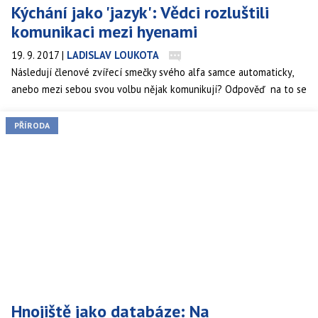
Kýchání jako 'jazyk': Vědci rozluštili
komunikaci mezi hyenami
19. 9. 2017
|
LADISLAV LOUKOTA
Následují členové zvířecí smečky svého alfa samce automaticky,
anebo mezi sebou svou volbu nějak komunikují? Odpověď na to se
snažili najít vědci z australské Univerzity Nového Jižního Walesu,
kteří studovali psy hyenovité. Závěrem pozorování je, že zvířata
PŘÍRODA
docházejí ke konsensu díky kýchání.
Hnojiště jako databáze: Na