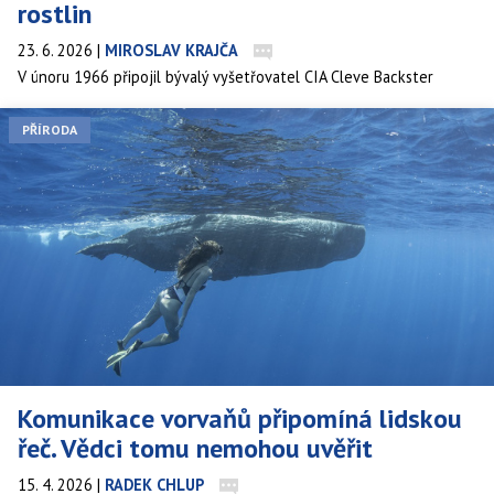
rostlin
23. 6. 2026
|
MIROSLAV KRAJČA
V únoru 1966 připojil bývalý vyšetřovatel CIA Cleve Backster
elektrody polygrafu k listu pokojové dracény a zaznamenal
výchylku, kterou interpretoval jako emoční reakci rostliny na
PŘÍRODA
vlastní myšlenky. Příběh se od té doby šíří internetem jako důkaz
rozšířeného vědomí v přírodě. Co se ale doopravdy stalo, když se
nezávislí vědci pokusili experiment zopakovat?
Komunikace vorvaňů připomíná lidskou
řeč. Vědci tomu nemohou uvěřit
15. 4. 2026
|
RADEK CHLUP