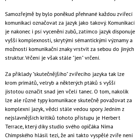
Samozřejmě by bylo poněkud přehnané každou zvířecí
komunikaci označovat za jazyk jako takový. Komunikací
je nakonec i psí vycenění zubů, zatímco jazyk disponuje
vyšší komplexností, skrytými sémantickými významy a
možností komunikační znaky vrstvit za sebou do jiných
struktur. Vrčení je však stále "jen" vrčení.
Za příklady "skutečnějšího" zvířecího jazyka tak lze
krom primátů, velryb a některých ptáků s vyšší
jistotou označit snad jen včelí tanec. O tom, nakolik
lze ale různé typy komunikace skutečně považovat za
komplexní jazyk, vědci stále vedou spory. Jedním z
nejslavnějších kritiků tohoto přístupu je Herbert
Terrace, který díky studio svého opičáka Nima
Chimpského hlásil tezi, že ani takto vyspělé zvíře není