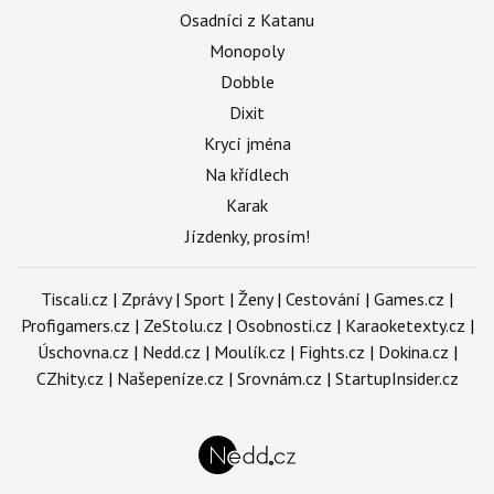
Osadníci z Katanu
Monopoly
Dobble
Dixit
Krycí jména
Na křídlech
Karak
Jízdenky, prosím!
Tiscali.cz
|
Zprávy
|
Sport
|
Ženy
|
Cestování
|
Games.cz
|
Profigamers.cz
|
ZeStolu.cz
|
Osobnosti.cz
|
Karaoketexty.cz
|
Úschovna.cz
|
Nedd.cz
|
Moulík.cz
|
Fights.cz
|
Dokina.cz
|
CZhity.cz
|
Našepeníze.cz
|
Srovnám.cz
|
StartupInsider.cz