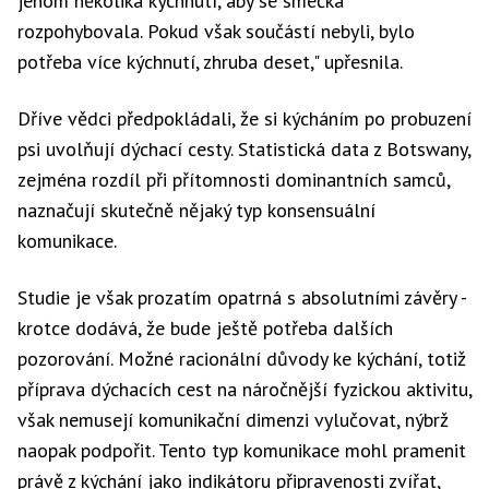
jenom několika kýchnutí, aby se smečka
rozpohybovala. Pokud však součástí nebyli, bylo
potřeba více kýchnutí, zhruba deset," upřesnila.
Dříve vědci předpokládali, že si kýcháním po probuzení
psi uvolňují dýchací cesty. Statistická data z Botswany,
zejména rozdíl při přítomnosti dominantních samců,
naznačují skutečně nějaký typ konsensuální
komunikace.
Studie je však prozatím opatrná s absolutními závěry -
krotce dodává, že bude ještě potřeba dalších
pozorování. Možné racionální důvody ke kýchání, totiž
příprava dýchacích cest na náročnější fyzickou aktivitu,
však nemusejí komunikační dimenzi vylučovat, nýbrž
naopak podpořit. Tento typ komunikace mohl pramenit
právě z kýchání jako indikátoru připravenosti zvířat,