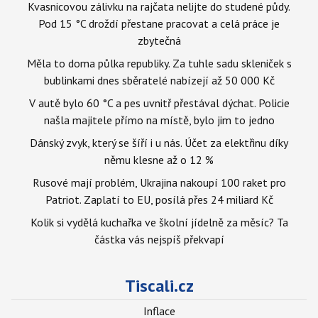
Kvasnicovou zálivku na rajčata nelijte do studené půdy.
Pod 15 °C droždí přestane pracovat a celá práce je
zbytečná
Měla to doma půlka republiky. Za tuhle sadu skleniček s
bublinkami dnes sběratelé nabízejí až 50 000 Kč
V autě bylo 60 °C a pes uvnitř přestával dýchat. Policie
našla majitele přímo na místě, bylo jim to jedno
Dánský zvyk, který se šíří i u nás. Účet za elektřinu díky
němu klesne až o 12 %
Rusové mají problém, Ukrajina nakoupí 100 raket pro
Patriot. Zaplatí to EU, posílá přes 24 miliard Kč
Kolik si vydělá kuchařka ve školní jídelně za měsíc? Ta
částka vás nejspíš překvapí
Tiscali.cz
Inflace