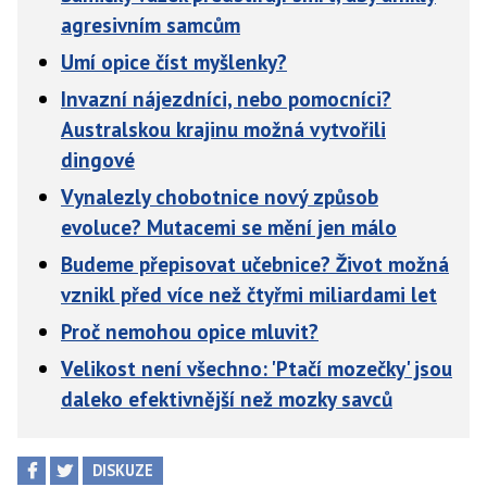
agresivním samcům
Umí opice číst myšlenky?
Invazní nájezdníci, nebo pomocníci?
Australskou krajinu možná vytvořili
dingové
Vynalezly chobotnice nový způsob
evoluce? Mutacemi se mění jen málo
Budeme přepisovat učebnice? Život možná
vznikl před více než čtyřmi miliardami let
Proč nemohou opice mluvit?
Velikost není všechno: 'Ptačí mozečky' jsou
daleko efektivnější než mozky savců
DISKUZE