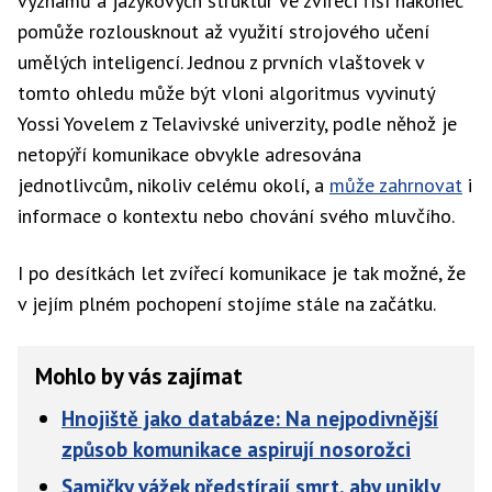
významů a jazykových struktur ve zvířecí říší nakonec
pomůže rozlousknout až využití strojového učení
umělých inteligencí. Jednou z prvních vlaštovek v
tomto ohledu může být vloni algoritmus vyvinutý
Yossi Yovelem z Telavivské univerzity, podle něhož je
netopýří komunikace obvykle adresována
jednotlivcům, nikoliv celému okolí, a
může zahrnovat
i
informace o kontextu nebo chování svého mluvčího.
I po desítkách let zvířecí komunikace je tak možné, že
v jejím plném pochopení stojíme stále na začátku.
Mohlo by vás zajímat
Hnojiště jako databáze: Na nejpodivnější
způsob komunikace aspirují nosorožci
Samičky vážek předstírají smrt, aby unikly