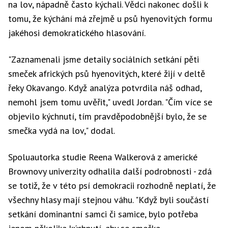
na lov, nápadně často kýchali. Vědci nakonec došli k
tomu, že kýchání má zřejmě u psů hyenovitých formu
jakéhosi demokratického hlasování.
"Zaznamenali jsme detaily sociálních setkání pěti
smeček afrických psů hyenovitých, které žijí v deltě
řeky Okavango. Když analýza potvrdila náš odhad,
nemohl jsem tomu uvěřit," uvedl Jordan. "Čím více se
objevilo kýchnutí, tím pravděpodobnější bylo, že se
smečka vydá na lov," dodal.
Spoluautorka studie Reena Walkerová z americké
Brownovy univerzity odhalila další podrobnosti - zdá
se totiž, že v této psí demokracii rozhodně neplatí, že
všechny hlasy mají stejnou váhu. "Když byli součástí
setkání dominantní samci či samice, bylo potřeba