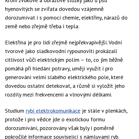
Krom zvukové a obrazové složky jako u psů
hyenovitých se zvířata dovedou vzájemně
dorozumívat i s pomocí chemie, elektřiny, nárazů do
země nebo zřejmě třeba i tepla.
Elektřina je pro lidi zřejmě nejpřekvapivější. Vodní
tvorové jako sladkovodní rypounovití prokázali
citlivost vůči elektrickým polím – to, co jim běžně
pomáhá při hledání potravy, umějí využít i pro
generování velmi slabého elektrického pole, které
dovedou ostatní detekovat, a různě si vyložit jeho
rozdíly mezi frekvencemi a vlnovými délkami.
Studium
rybí elektrokomunikace
je stále v plenkách,
protože i pro vědce jde o exotickou formu
dorozumívání, pozorovány však byly i poměrně
pokročilé informace související s námluvami ryb.