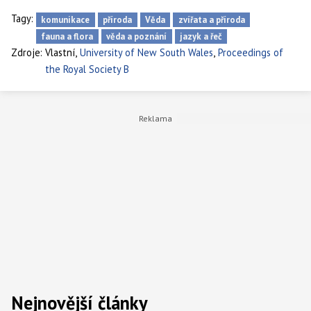
Tagy:
komunikace
příroda
Věda
zvířata a příroda
fauna a flora
věda a poznání
jazyk a řeč
,
,
Zdroje:
Vlastní
University of New South Wales
Proceedings of
the Royal Society B
Nejnovější články