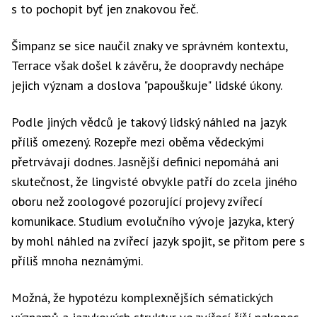
s to pochopit byť jen znakovou řeč.
Šimpanz se sice naučil znaky ve správném kontextu,
Terrace však došel k závěru, že doopravdy nechápe
jejich význam a doslova "papouškuje" lidské úkony.
Podle jiných vědců je takový lidský náhled na jazyk
příliš omezený. Rozepře mezi oběma vědeckými
přetrvávají dodnes. Jasnější definici nepomáhá ani
skutečnost, že lingvisté obvykle patří do zcela jiného
oboru než zoologové pozorující projevy zvířecí
komunikace. Studium evolučního vývoje jazyka, který
by mohl náhled na zvířecí jazyk spojit, se přitom pere s
příliš mnoha neznámými.
Možná, že hypotézu komplexnějších sématických