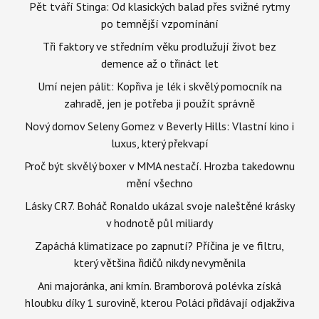
Pět tváří Stinga: Od klasických balad přes svižné rytmy
po temnější vzpomínání
Tři faktory ve středním věku prodlužují život bez
demence až o třináct let
Umí nejen pálit: Kopřiva je lék i skvělý pomocník na
zahradě, jen je potřeba ji použít správně
Nový domov Seleny Gomez v Beverly Hills: Vlastní kino i
luxus, který překvapí
Proč být skvělý boxer v MMA nestačí. Hrozba takedownu
mění všechno
Lásky CR7. Boháč Ronaldo ukázal svoje naleštěné krásky
v hodnotě půl miliardy
Zapáchá klimatizace po zapnutí? Příčina je ve filtru,
který většina řidičů nikdy nevyměnila
Ani majoránka, ani kmín. Bramborová polévka získá
hloubku díky 1 surovině, kterou Poláci přidávají odjakživa