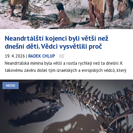
Neandrtálští kojenci byli větší než
dnešní děti. Vědci vysvětlili proč
19. 4. 2026
|
RADEK CHLUP
Neandrtálská mimina byla větší a rostla rychleji než ta dnešní. K
takovému závěru došel tým izraelských a evropských vědců, který
analyzoval ostatky šestiměsíčního neandrtálského jedince.
Kolosální byl i ve srovnání s ročním Homo sapiens.
NEDD