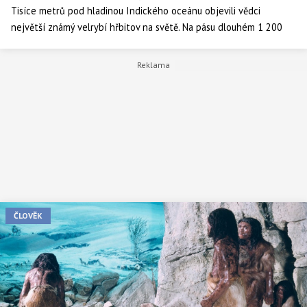
Tisíce metrů pod hladinou Indického oceánu objevili vědci
největší známý velrybí hřbitov na světě. Na pásu dlouhém 1 200
kilometrů leží pozůstatky milionů velryb, které po miliony let
vytvářely unikátní hlubokomořský ekosystém plný dosud
neznámých druhů.
ČLOVĚK