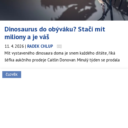
Dinosaurus do obýváku? Stačí mít
miliony a je váš
11. 4. 2026
|
RADEK CHLUP
Mít vystaveného dinosaura doma je snem každého dítěte, říká
šéfka aukčního prodeje Caitlin Donovan. Minulý týden se prodala
další téměř kompletní fosilie.
ČLOVĚK