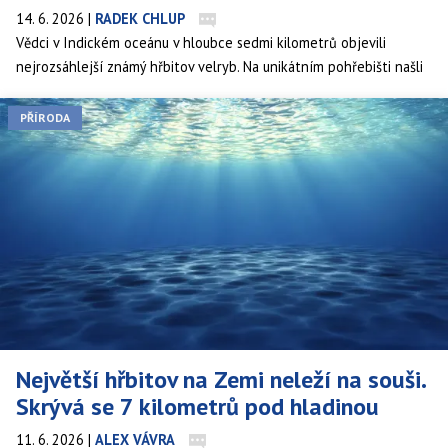
14. 6. 2026
|
RADEK CHLUP
Vědci v Indickém oceánu v hloubce sedmi kilometrů objevili
nejrozsáhlejší známý hřbitov velryb. Na unikátním pohřebišti našli
dokonce i kosti dávno vyhynulých druhů. Tohle místo posledního
odpočinku zároveň přitahuje rozmanitý život.
PŘÍRODA
Největší hřbitov na Zemi neleží na souši.
Skrývá se 7 kilometrů pod hladinou
11. 6. 2026
|
ALEX VÁVRA