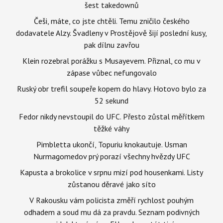
šest takedownů
Češi, máte, co jste chtěli. Temu zničilo českého
dodavatele Alzy. Švadleny v Prostějově šijí poslední kusy,
pak dílnu zavřou
Klein rozebral porážku s Musayevem. Přiznal, co mu v
zápase vůbec nefungovalo
Ruský obr trefil soupeře kopem do hlavy. Hotovo bylo za
52 sekund
Fedor nikdy nevstoupil do UFC. Přesto zůstal měřítkem
těžké váhy
Pimbletta ukončí, Topuriu knokautuje. Usman
Nurmagomedov prý porazí všechny hvězdy UFC
Kapusta a brokolice v srpnu mizí pod housenkami. Listy
zůstanou děravé jako síto
V Rakousku vám policista změří rychlost pouhým
odhadem a soud mu dá za pravdu. Seznam podivných