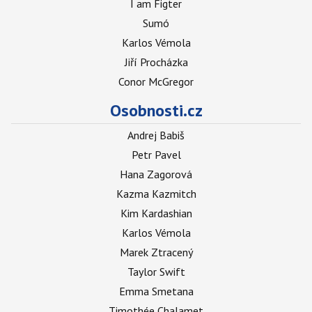
I am Figter
Sumó
Karlos Vémola
Jiří Procházka
Conor McGregor
Osobnosti.cz
Andrej Babiš
Petr Pavel
Hana Zagorová
Kazma Kazmitch
Kim Kardashian
Karlos Vémola
Marek Ztracený
Taylor Swift
Emma Smetana
Timothée Chalamet