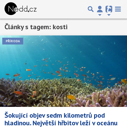
Články s tagem: kosti
Předchozí
1
2
Další
PŘÍRODA
Šokující objev sedm kilometrů pod
hladinou. Největší hřbitov leží v oceánu