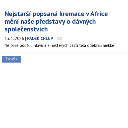
Nejstarší popsaná kremace v Africe
mění naše představy o dávných
společenstvích
13. 1. 2026
|
RADEK CHLUP
Nejprve oddělili hlavu a z některých částí těla odebrali měkké
tkáně. Tou dobou už hranice dávno hořela. Oheň dlouho udržovali,
aby dosáhli co nejvyšší teploty. A pak tělo nechali plamenům. Tak
ČLOVĚK
podle nové studie probíhala nejstarší popsaná kremace v Africe
před 9500 lety.