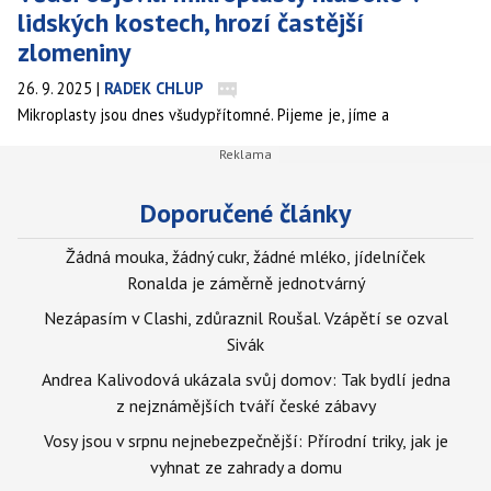
lidských kostech, hrozí častější
zlomeniny
26. 9. 2025
|
RADEK CHLUP
Mikroplasty jsou dnes všudypřítomné. Pijeme je, jíme a
vdechujeme. Objevují se v našich stolicích, placentách,
reprodukčních orgánech i mozku. Nová studie je identifikovala i
hluboko v lidských kostech. Naznačuje, že plastové úlomky
Doporučené články
ovlivňují zdraví našich kostí mnoha způsoby.
Žádná mouka, žádný cukr, žádné mléko, jídelníček
Ronalda je záměrně jednotvárný
Nezápasím v Clashi, zdůraznil Roušal. Vzápětí se ozval
Sivák
Andrea Kalivodová ukázala svůj domov: Tak bydlí jedna
z nejznámějších tváří české zábavy
Vosy jsou v srpnu nejnebezpečnější: Přírodní triky, jak je
vyhnat ze zahrady a domu