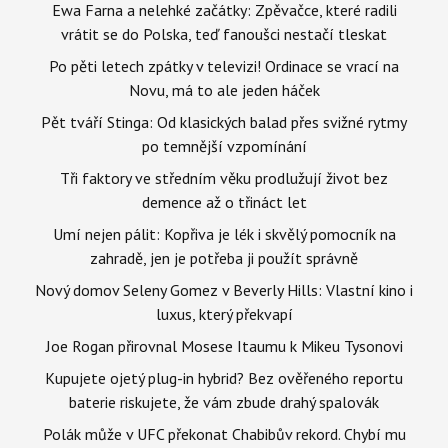
Ewa Farna a nelehké začátky: Zpěvačce, které radili
vrátit se do Polska, teď fanoušci nestačí tleskat
Po pěti letech zpátky v televizi! Ordinace se vrací na
Novu, má to ale jeden háček
Pět tváří Stinga: Od klasických balad přes svižné rytmy
po temnější vzpomínání
Tři faktory ve středním věku prodlužují život bez
demence až o třináct let
Umí nejen pálit: Kopřiva je lék i skvělý pomocník na
zahradě, jen je potřeba ji použít správně
Nový domov Seleny Gomez v Beverly Hills: Vlastní kino i
luxus, který překvapí
Joe Rogan přirovnal Mosese Itaumu k Mikeu Tysonovi
Kupujete ojetý plug-in hybrid? Bez ověřeného reportu
baterie riskujete, že vám zbude drahý spalovák
Polák může v UFC překonat Chabibův rekord. Chybí mu