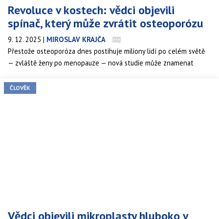
Revoluce v kostech: vědci objevili
spínač, který může zvrátit osteoporózu
9. 12. 2025
|
MIROSLAV KRAJČA
Přestože osteoporóza dnes postihuje miliony lidí po celém světě
— zvláště ženy po menopauze — nová studie může znamenat
začátek opravdové revoluce. Vědci identifikovali receptorem
GPR133 klíčový „spínač“, který dokáže obnovit hustotu a pevnost
ČLOVĚK
kostí i u starších organismů.
Vědci objevili mikroplasty hluboko v