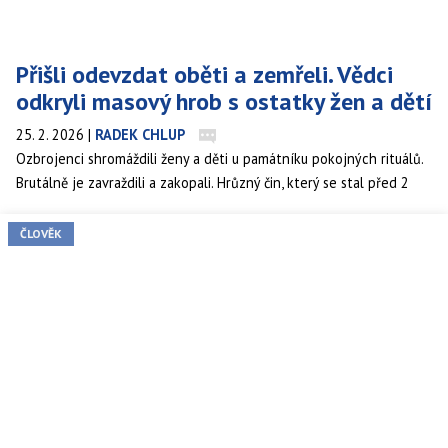
Přišli odevzdat oběti a zemřeli. Vědci
odkryli masový hrob s ostatky žen a dětí
25. 2. 2026
|
RADEK CHLUP
Ozbrojenci shromáždili ženy a děti u památníku pokojných rituálů.
Brutálně je zavraždili a zakopali. Hrůzný čin, který se stal před 2
800 lety v okolí původní osady Gomolava, postavené na řece Sávě
na dnešním území Srbska, znovu oživili archeologové.
ČLOVĚK