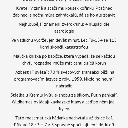
Kvete i v zimě a stačí mu kousek kořínku. Ptačinec
žabinec je noční můra zahrádkářů, dá se ho ale zbavit
Nejhloupější znamení zvěrokruhu: 4 hlupáci dle
astrologie
Ve vzduchu vydržel jen devět minut. Let Tu-154 se 115
lidmi skončil katastrofou
Maličká knížka po babičce, která vypadá, že se každou
chvíli rozpadne, může mít cenu tisíců korun
„Azbest IT světa“: 70 % světových transakcí běží na
programovacím jazyce z roku 1959. Nikdo ho neumí
nahradit
Střelba u Kremlu kvůli e-shopu za biliony, Putin panikaří.
Wildberries ovládají kavkazské klany a teď po něm jde i
Kyjev
Tato matematická hádanka nachytala už tisíce lidí.
Příklad 18 : 3 + 7 × 5 správně spočítají jen lidé, kteří