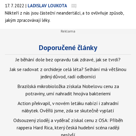
17. 7. 2022
|
LADISLAV LOUKOTA
Někteří z nás jsou částeční neandertálci, a to ovlivňuje způsob,
jakým zpracovávají léky.
Doporučené články
Je běhání dole bez opravdu tak zdravé, jak se tvrdí?
Jak se radovat z orchideje celá léta? Selhání má většinou
jediný důvod, radí odborníci
Brazilská mikrobioložka získala Nobelovu cenu za
potraviny, umí nahradit hnojiva bakteriemi
Action překvapil, v novém letáku nabízí i zahradní
nábytek. Ověřili jsme, zda se skutečně vyplatí
Odsouzený zloděj a vyděrač získal cenu z OSA: Příběh
rappera Hard Rica, který česká hudební scéna raději
neslyší