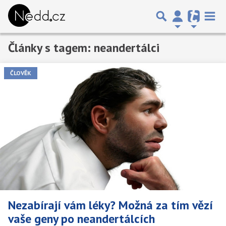
Články s tagem: neandertálci
Předchozí
1
2
Další
ČLOVĚK
Nezabírají vám léky? Možná za tím vězí
vaše geny po neandertálcích