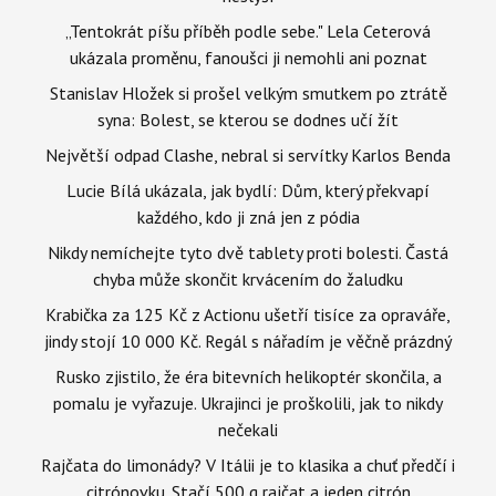
„Tentokrát píšu příběh podle sebe." Lela Ceterová
ukázala proměnu, fanoušci ji nemohli ani poznat
Stanislav Hložek si prošel velkým smutkem po ztrátě
syna: Bolest, se kterou se dodnes učí žít
Největší odpad Clashe, nebral si servítky Karlos Benda
Lucie Bílá ukázala, jak bydlí: Dům, který překvapí
každého, kdo ji zná jen z pódia
Nikdy nemíchejte tyto dvě tablety proti bolesti. Častá
chyba může skončit krvácením do žaludku
Krabička za 125 Kč z Actionu ušetří tisíce za opraváře,
jindy stojí 10 000 Kč. Regál s nářadím je věčně prázdný
Rusko zjistilo, že éra bitevních helikoptér skončila, a
pomalu je vyřazuje. Ukrajinci je proškolili, jak to nikdy
nečekali
Rajčata do limonády? V Itálii je to klasika a chuť předčí i
citrónovku. Stačí 500 g rajčat a jeden citrón