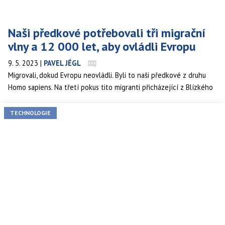
Naši předkové potřebovali tři migrační
vlny a 12 000 let, aby ovládli Evropu
9. 5. 2023
|
PAVEL JÉGL
Migrovali, dokud Evropu neovládli. Byli to naši předkové z druhu
Homo sapiens. Na třetí pokus tito migranti přicházející z Blízkého
východu převálcovali neandertálce a kolonizovali Evropu.
TECHNOLOGIE