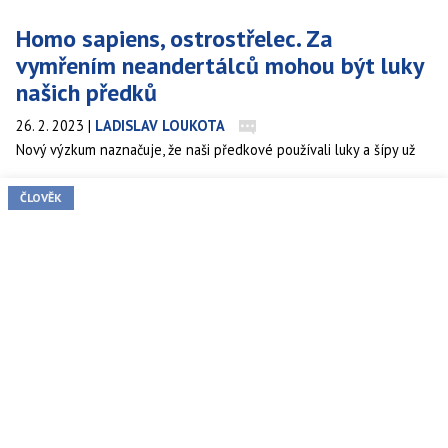
Homo sapiens, ostrostřelec. Za
vymřením neandertálců mohou být luky
našich předků
26. 2. 2023
|
LADISLAV LOUKOTA
Nový výzkum naznačuje, že naši předkové používali luky a šípy už
před 54 tisíci lety. Střelba na dálku jim poskytovala výhodu vůči
konkurenčním neandertálcům.
ČLOVĚK