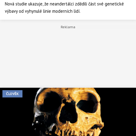
Nová studie ukazuje, že neandertálci zdědili část své genetické
výbavy od vyhynulé linie moderních lidí.
ČLOVĚK