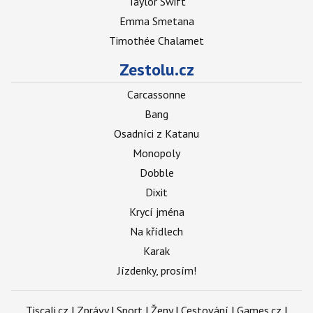
Taylor Swift
Emma Smetana
Timothée Chalamet
Zestolu.cz
Carcassonne
Bang
Osadníci z Katanu
Monopoly
Dobble
Dixit
Krycí jména
Na křídlech
Karak
Jízdenky, prosím!
Tiscali.cz
|
Zprávy
|
Sport
|
Ženy
|
Cestování
|
Games.cz
|