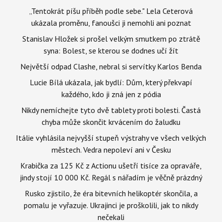
„Tentokrát píšu příběh podle sebe." Lela Ceterová
ukázala proměnu, fanoušci ji nemohli ani poznat
Stanislav Hložek si prošel velkým smutkem po ztrátě
syna: Bolest, se kterou se dodnes učí žít
Největší odpad Clashe, nebral si servítky Karlos Benda
Lucie Bílá ukázala, jak bydlí: Dům, který překvapí
každého, kdo ji zná jen z pódia
Nikdy nemíchejte tyto dvě tablety proti bolesti. Častá
chyba může skončit krvácením do žaludku
Itálie vyhlásila nejvyšší stupeň výstrahy ve všech velkých
městech. Vedra nepoleví ani v Česku
Krabička za 125 Kč z Actionu ušetří tisíce za opraváře,
jindy stojí 10 000 Kč. Regál s nářadím je věčně prázdný
Rusko zjistilo, že éra bitevních helikoptér skončila, a
pomalu je vyřazuje. Ukrajinci je proškolili, jak to nikdy
nečekali