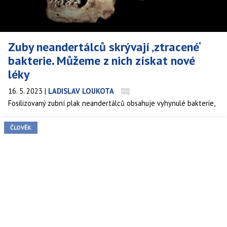
Zuby neandertálců skrývají ‚ztracené‘
bakterie. Můžeme z nich získat nové
léky
16. 5. 2023
|
LADISLAV LOUKOTA
Fosilizovaný zubní plak neandertálců obsahuje vyhynulé bakterie,
které mohou vést k vývoji nových antibiotik.
ČLOVĚK