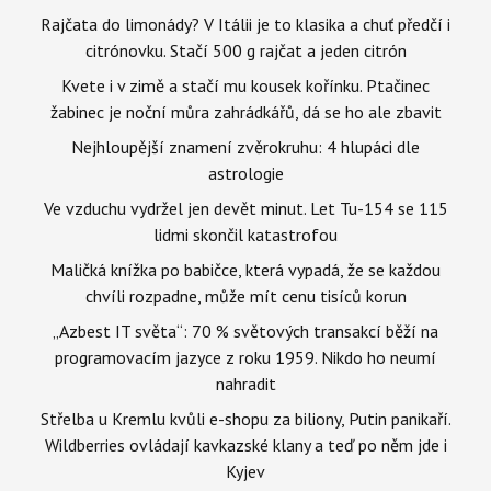
Rajčata do limonády? V Itálii je to klasika a chuť předčí i
citrónovku. Stačí 500 g rajčat a jeden citrón
Kvete i v zimě a stačí mu kousek kořínku. Ptačinec
žabinec je noční můra zahrádkářů, dá se ho ale zbavit
Nejhloupější znamení zvěrokruhu: 4 hlupáci dle
astrologie
Ve vzduchu vydržel jen devět minut. Let Tu-154 se 115
lidmi skončil katastrofou
Maličká knížka po babičce, která vypadá, že se každou
chvíli rozpadne, může mít cenu tisíců korun
„Azbest IT světa“: 70 % světových transakcí běží na
programovacím jazyce z roku 1959. Nikdo ho neumí
nahradit
Střelba u Kremlu kvůli e-shopu za biliony, Putin panikaří.
Wildberries ovládají kavkazské klany a teď po něm jde i
Kyjev