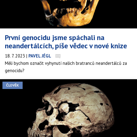
První genocidu jsme spáchali na
neandertálcích, píše vědec v nové knize
18. 7. 2023
|
PAVEL JÉGL
Měli bychom označit vyhynutí našich bratranců neandertálců za
genocidu?
ČLOVĚK