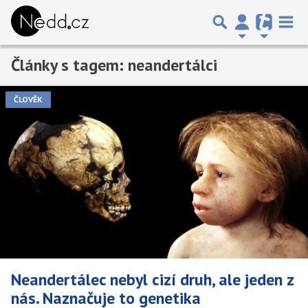
Články s tagem: neandertálci
Předchozí
1
2
Další
ČLOVĚK
Neandertálec nebyl cizí druh, ale jeden z
nás. Naznačuje to genetika