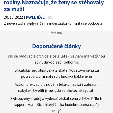
rodiny. Naznačuje, že ženy se stěhovaly
za muži
20. 10. 2022
|
PAVEL JÉGL
Z nové studie vyplývá, že neandertálská komunita se podobala
rodinnému společenství moderních lidí.
Doporučené články
Jak se radovat z orchideje celá léta? Selhání má většinou
jediný důvod, radí odborníci
Brazilská mikrobioložka získala Nobelovu cenu za
potraviny, umí nahradit hnojiva bakteriemi
Action překvapil, v novém letáku nabízí i zahradní
nábytek. Ověřili jsme, zda se skutečně vyplatí
Odsouzený zloděj a vyděrač získal cenu z OSA: Příběh
rappera Hard Rica, který česká hudební scéna raději
neslyší