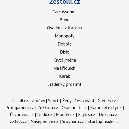
Zestolu.cz
Carcassonne
Bang
Osadníci z Katanu
Monopoly
Dobble
Dixit
Krycí jména
Na křídlech
Karak
Jízdenky, prosím!
Tiscali.cz
|
Zprávy
|
Sport
|
Ženy
|
Cestování
|
Games.cz
|
Profigamers.cz
|
ZeStolu.cz
|
Osobnosti.cz
|
Karaoketexty.cz
|
Úschovna.cz
|
Nedd.cz
|
Moulík.cz
|
Fights.cz
|
Dokina.cz
|
CZhity.cz
|
Našepeníze.cz
|
Srovnám.cz
|
StartupInsider.cz