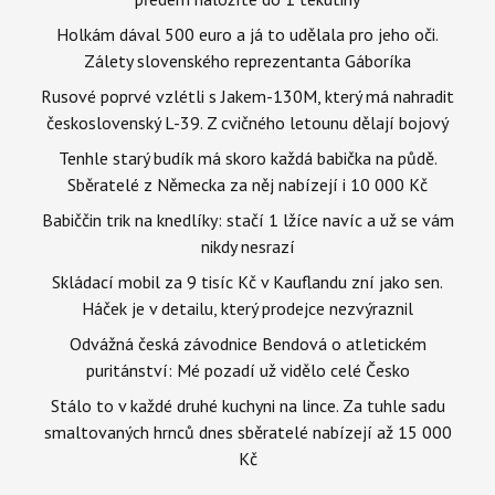
Holkám dával 500 euro a já to udělala pro jeho oči.
Zálety slovenského reprezentanta Gáboríka
Rusové poprvé vzlétli s Jakem-130M, který má nahradit
československý L-39. Z cvičného letounu dělají bojový
Tenhle starý budík má skoro každá babička na půdě.
Sběratelé z Německa za něj nabízejí i 10 000 Kč
Babiččin trik na knedlíky: stačí 1 lžíce navíc a už se vám
nikdy nesrazí
Skládací mobil za 9 tisíc Kč v Kauflandu zní jako sen.
Háček je v detailu, který prodejce nezvýraznil
Odvážná česká závodnice Bendová o atletickém
puritánství: Mé pozadí už vidělo celé Česko
Stálo to v každé druhé kuchyni na lince. Za tuhle sadu
smaltovaných hrnců dnes sběratelé nabízejí až 15 000
Kč