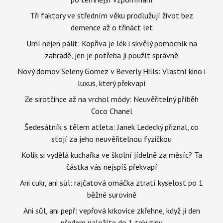
Tři faktory ve středním věku prodlužují život bez
demence až o třináct let
Umí nejen pálit: Kopřiva je lék i skvělý pomocník na
zahradě, jen je potřeba ji použít správně
Nový domov Seleny Gomez v Beverly Hills: Vlastní kino i
luxus, který překvapí
Ze sirotčince až na vrchol módy: Neuvěřitelný příběh
Coco Chanel
Šedesátník s tělem atleta: Janek Ledecký přiznal, co
stojí za jeho neuvěřitelnou fyzičkou
Kolik si vydělá kuchařka ve školní jídelně za měsíc? Ta
částka vás nejspíš překvapí
Ani cukr, ani sůl: rajčatová omáčka ztratí kyselost po 1
běžné surovině
Ani sůl, ani pepř: vepřová krkovice zkřehne, když ji den
předem naložíte do 1 tekutiny