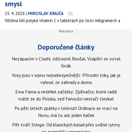
smysl
15. 4. 2026
|
MIROSLAV KRAJČA
Většina lidí polyká vitamín C v tabletách po tisíci miligramech a
většina kritiků jim říká, že vstřebávání klesá už nad dvěma sty. Obě
strany přitom ignorují to nejzajímavější, co ukazují klinická data —
celkové množství vstřebaného vitamínu C s každou vyšší dávkou
Doporučené články
stále roste a rozhodující je, jak a kdy ho tělo skutečně potřebuje.
Nezápasím v Clashi, zdůraznil Roušal. Vzápětí se ozval
Sivák
Vosy jsou v srpnu nejnebezpečnější: Přírodní triky, jak je
vyhnat ze zahrady a domu
Ewa Farna a nelehké začátky: Zpěvačce, které radili
vrátit se do Polska, teď fanoušci nestačí tleskat
Po pěti letech zpátky v televizi! Ordinace se vrací na
Novu, má to ale jeden háček
Pět tváří Stinga: Od klasických balad přes svižné rytmy
po temnější vzpomínání