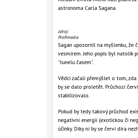
astronoma Carla Sagana.
...
zdroj:
a
Profimedia
ještě
Sagan upozornil na myšlenku, že č
jednou
vesmírem. Jeho popis byl natolik 
umělecké
ztvárnění
"tunelu časem".
letu
červí
Vědci začali přemýšlet o tom, zda 
dírou
by se dalo proletět. Průchozí červí
stabilizovalo.
Pokud by tedy takový průchod exi
negativní energií (exotickou či ne
účinky. Díky ní by se červí díra nez