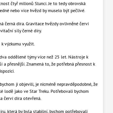
ost čtyř milionů Sluncí. Je to tedy obrovská
 jedné nebo více hvězd by muselo být pečlivé.
 černá díra. Gravitace hvězdy ovlivněné červí
itační síly černé díry.
 k výzkumu využít.
va oddělené týmy více než 25 let. Nástroje k
ší a přesnější. Znamená to, že potřebná přesnost k
spozici.
 bychom ji objevili, je nicméně nepravděpodobné, že
ké lodě jako ve Star Treku. Potřebovali bychom
a červí díra otevřená.
íru, která by byla stabilní, bychom potřebovali