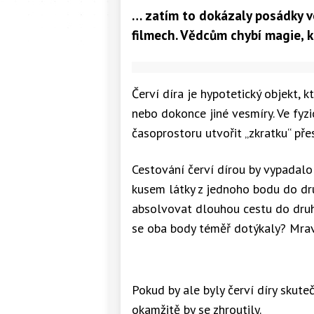
… zatím to dokázaly posádky ve
filmech. Vědcům chybí magie, kt
Červí díra je hypotetický objekt,
nebo dokonce jiné vesmíry. Ve fyzi
časoprostoru utvořit „zkratku“ pře
Cestování červí dírou by vypadalo
kusem látky z jednoho bodu do dru
absolvovat dlouhou cestu do druhé
se oba body téměř dotýkaly? Mrav
Pokud by ale byly červí díry skutečn
okamžitě by se zhroutily.