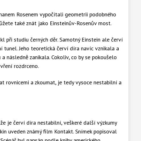
athanem Rosenem vypočítali geometrii podobného
ůžete také znát jako Einsteinův-Rosenův most.
l při studiu černých děr. Samotný Einstein ale červí
 tunel. Jeho teoretická červí díra navíc vznikala a
 a následně zanikala. Cokoliv, co by se pokoušelo
avření rozdrceno.
sat rovnicemi a zkoumat, je tedy vysoce nestabilní a
, že je červí díra nestabilní, veškeré další výzkumy
o kin uveden známý film Kontakt. Snímek popisoval
 Scénář byl napsán podle knihy amerického