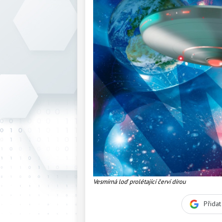
Vesmírná loď prolétající červí dírou
Přida