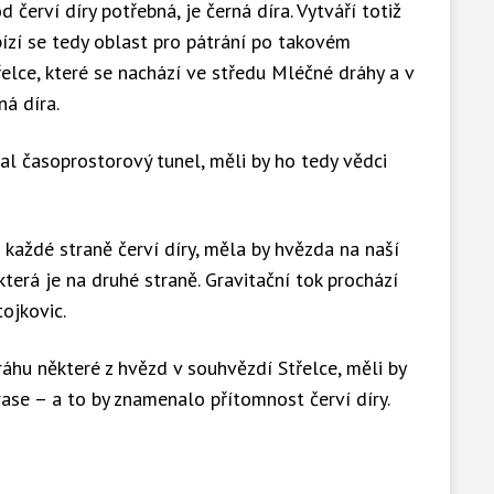
d červí díry potřebná, je černá díra. Vytváří totiž
bízí se tedy oblast pro pátrání po takovém
lce, které se nachází ve středu Mléčné dráhy a v
ná díra.
al časoprostorový tunel, měli by ho tedy vědci
každé straně červí díry, měla by hvězda na naší
 která je na druhé straně. Gravitační tok prochází
tojkovic.
hu některé z hvězd v souhvězdí Střelce, měli by
trase – a to by znamenalo přítomnost červí díry.