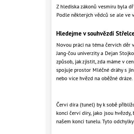
Z hlediska zákonů vesmíru byla d
Podle některých vědců se ale ve 
Hledejme v souhvězdí Střelc
Novou práci na téma červích děr 
Jang-čou univerzity a Dejan Stojko
způsob, jak zjistit, zda máme v ce
spojuje prostor Mléčné dráhy s ji
nebo více hvězd na oběžné dráze.
Červí díra (tunel) by k sobě přibl
konci červí díry, jako jsou hvězdy
našem konci tunelu. Tyto odchylk