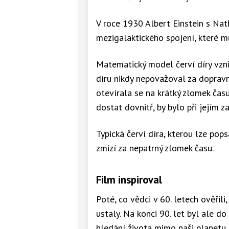
V roce 1930 Albert Einstein s N
mezigalaktického spojení, které m
Matematický model červí díry vznik
díru nikdy nepovažoval za dopravní
otevírala se na krátký zlomek času
dostat dovnitř, by bylo při jejím z
Typická červí díra, kterou lze pop
zmizí za nepatrný zlomek času.
Film inspiroval
Poté, co vědci v 60. letech ověřili
ustaly. Na konci 90. let byl ale d
hledání života mimo naši planetu.