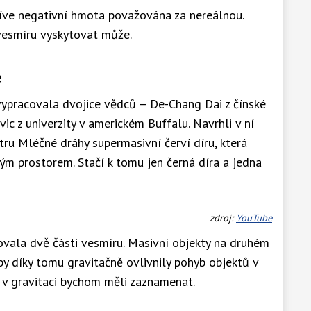
říve negativní hmota považována za nereálnou.
vesmíru vyskytovat může.
e
vypracovala dvojice vědců – De-Chang Dai z čínské
vic z univerzity v americkém Buffalu. Navrhli v ní
ntru Mléčné dráhy supermasivní červí díru, která
ným prostorem. Stačí k tomu jen černá díra a jedna
zdroj:
YouTube
ižovala dvě části vesmíru. Masivní objekty na druhém
, by díky tomu gravitačně ovlivnily pohyb objektů v
y v gravitaci bychom měli zaznamenat.