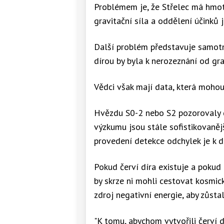
Problémem je, že Střelec má hmotn
gravitační síla a oddělení účinků
Další problém představuje samotná
dírou by byla k nerozeznání od grav
Vědci však mají data, která mohou
Hvězdu S0-2 nebo S2 pozorovaly d
výzkumu jsou stále sofistikovaněj
provedení detekce odchylek je k di
Pokud červí díra existuje a pokud
by skrze ni mohli cestovat kosmic
zdroj negativní energie, aby zůstal
"K tomu, abychom vytvořili červí d