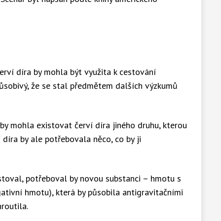
erví díra by mohla být využita k cestování
působivý, že se stal předmětem dalších výzkumů
by mohla existovat červí díra jiného druhu, kterou
 díra by ale potřebovala něco, co by ji
stoval, potřeboval by novou substanci – hmotu s
gativní hmotu), která by působila antigravitačními
hroutila.