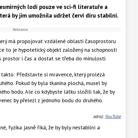
smírných lodí pouze ve sci-fi literatuře a
erá by jim umožnila udržet červí díru stabilní.
 který má propojovat vzdálené oblasti časoprostoru
ce to je hypotetický objekt založený na schopnosti
s prostor i čas a dostat se třeba do minulosti.
 takto: Představte si mravence, který prolézá
hého. Pokud by byla tkanina plochá, musel by
ho bodu. Ale co kdybyste látku složili tak, že by
enec by přelezl z jednoho bodu do druhého.
zdroj:
YouTube
é, fyzika jasně říká, že by byly nestabilní a