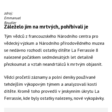
Umělecká
zdroj:
rekonstrukce
Emmanuel
pohřbu
Roudier
Záleželo jim na mrtvých, pohřbívali je
dítěte.
Tým vědců z francouzského Národního centra pro
vědecký výzkum a Národního přírodovědného muzea
se nedávno rozhodl ostatky dítěte La Ferrassie 8
nalezené počátkem sedmdesátých let detailně
přezkoumat a vztah neandrtálců k mrtvým objasnit.
Vědci pročetli záznamy a polní deníky používané
tehdejším výkopovým týmem a analyzovali kosti
dítěte. Kromě toho provedli v jeskynním úkrytu La
Ferrassie, kde byly ostatky nalezeny, nové vykopávky.