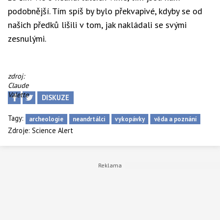
podobnější. Tím spíš by bylo překvapivé, kdyby se od
našich předků lišili v tom, jak nakládali se svými
zesnulými.
Místo
zdroj:
vykopávek
Claude
La
Valette
DISKUZE
Ferrassie
v
Tagy:
archeologie
neandrtálci
vykopávky
věda a poznání
jihozápadní
Zdroje:
Science Alert
Francii.