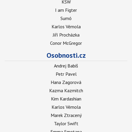
KSW
I am Figter
Sumó
Karlos Vémola
Jiří Procházka
Conor McGregor
Osobnosti.cz
Andrej Babiš
Petr Pavel
Hana Zagorová
Kazma Kazmitch
Kim Kardashian
Karlos Vémola
Marek Ztracený
Taylor Swift
Emma Smetana