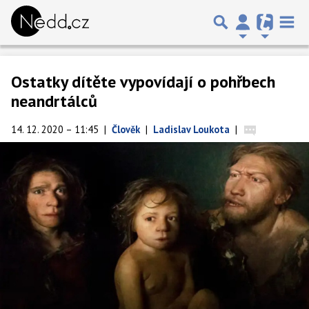
Ostatky dítěte vypovídají o pohřbech
neandrtálců
14. 12. 2020 – 11:45
|
Člověk
|
Ladislav Loukota
|