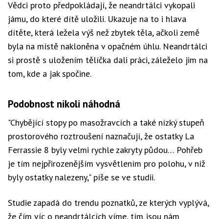
Vědci proto předpokládají, že neandrtálci vykopali
jámu, do které dítě uložili. Ukazuje na to i hlava
dítěte, která ležela výš než zbytek těla, ačkoli země
byla na místě nakloněna v opačném úhlu. Neandrtálci
si prostě s uložením tělíčka dali práci, záleželo jim na
tom, kde a jak spočine.
Podobnost nikoli náhodná
"Chybějící stopy po masožravcích a také nízký stupeň
prostorového roztroušení naznačují, že ostatky La
Ferrassie 8 byly velmi rychle zakryty půdou… Pohřeb
je tím nejpřirozenějším vysvětlením pro polohu, v níž
byly ostatky nalezeny," píše se ve studii.
Studie zapadá do trendu poznatků, ze kterých vyplývá,
že čím víc o neandrtálcích víme, tím jsou nám