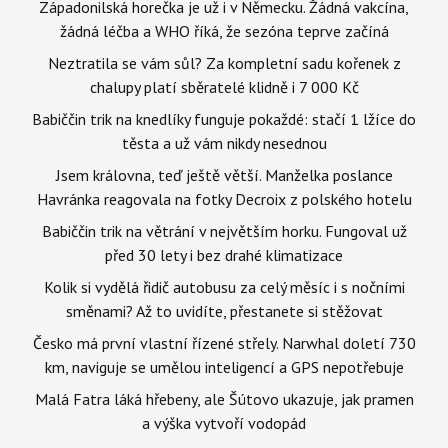
Západonilská horečka je už i v Německu. Žádná vakcína,
žádná léčba a WHO říká, že sezóna teprve začíná
Neztratila se vám sůl? Za kompletní sadu kořenek z
chalupy platí sběratelé klidně i 7 000 Kč
Babiččin trik na knedlíky funguje pokaždé: stačí 1 lžíce do
těsta a už vám nikdy nesednou
Jsem královna, teď ještě větší. Manželka poslance
Havránka reagovala na fotky Decroix z polského hotelu
Babiččin trik na větrání v největším horku. Fungoval už
před 30 lety i bez drahé klimatizace
Kolik si vydělá řidič autobusu za celý měsíc i s nočními
směnami? Až to uvidíte, přestanete si stěžovat
Česko má první vlastní řízené střely. Narwhal doletí 730
km, naviguje se umělou inteligencí a GPS nepotřebuje
Malá Fatra láká hřebeny, ale Šútovo ukazuje, jak pramen
a výška vytvoří vodopád