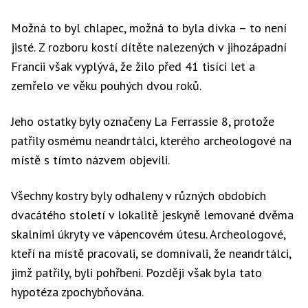
Možná to byl chlapec, možná to byla dívka – to není
jisté. Z rozboru kostí dítěte nalezených v jihozápadní
Francii však vyplývá, že žilo před 41 tisíci let a
zemřelo ve věku pouhých dvou roků.
Jeho ostatky byly označeny La Ferrassie 8, protože
patřily osmému neandrtálci, kterého archeologové na
místě s tímto názvem objevili.
Všechny kostry byly odhaleny v různých obdobích
dvacátého století v lokalitě jeskyně lemované dvěma
skalními úkryty ve vápencovém útesu. Archeologové,
kteří na místě pracovali, se domnívali, že neandrtálci,
jimž patřily, byli pohřbeni. Později však byla tato
hypotéza zpochybňována.