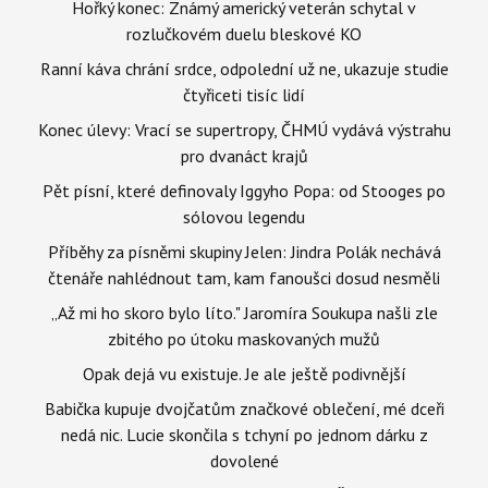
Hořký konec: Známý americký veterán schytal v
rozlučkovém duelu bleskové KO
Ranní káva chrání srdce, odpolední už ne, ukazuje studie
čtyřiceti tisíc lidí
Konec úlevy: Vrací se supertropy, ČHMÚ vydává výstrahu
pro dvanáct krajů
Pět písní, které definovaly Iggyho Popa: od Stooges po
sólovou legendu
Příběhy za písněmi skupiny Jelen: Jindra Polák nechává
čtenáře nahlédnout tam, kam fanoušci dosud nesměli
„Až mi ho skoro bylo líto." Jaromíra Soukupa našli zle
zbitého po útoku maskovaných mužů
Opak dejá vu existuje. Je ale ještě podivnější
Babička kupuje dvojčatům značkové oblečení, mé dceři
nedá nic. Lucie skončila s tchyní po jednom dárku z
dovolené