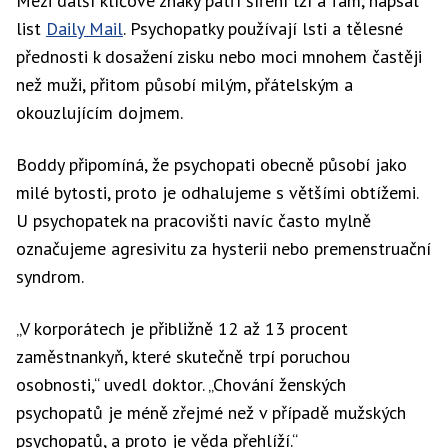
Mezi další klíčové znaky patří šíření lží a fám, napsal
list
Daily Mail
. Psychopatky používají lsti a tělesné
přednosti k dosažení zisku nebo moci mnohem častěji
než muži, přitom působí milým, přátelským a
okouzlujícím dojmem.
Boddy připomíná, že psychopati obecně působí jako
milé bytosti, proto je odhalujeme s většími obtížemi.
U psychopatek na pracovišti navíc často mylně
označujeme agresivitu za hysterii nebo premenstruační
syndrom.
„V korporátech je přibližně 12 až 13 procent
zaměstnankyň, které skutečně trpí poruchou
osobnosti,“ uvedl doktor. „Chování ženských
psychopatů je méně zřejmé než v případě mužských
psychopatů, a proto je věda přehlíží.“