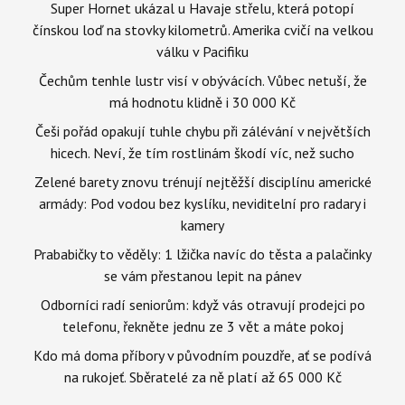
Super Hornet ukázal u Havaje střelu, která potopí
čínskou loď na stovky kilometrů. Amerika cvičí na velkou
válku v Pacifiku
Čechům tenhle lustr visí v obývácích. Vůbec netuší, že
má hodnotu klidně i 30 000 Kč
Češi pořád opakují tuhle chybu při zálévání v největších
hicech. Neví, že tím rostlinám škodí víc, než sucho
Zelené barety znovu trénují nejtěžší disciplínu americké
armády: Pod vodou bez kyslíku, neviditelní pro radary i
kamery
Prababičky to věděly: 1 lžička navíc do těsta a palačinky
se vám přestanou lepit na pánev
Odborníci radí seniorům: když vás otravují prodejci po
telefonu, řekněte jednu ze 3 vět a máte pokoj
Kdo má doma příbory v původním pouzdře, ať se podívá
na rukojeť. Sběratelé za ně platí až 65 000 Kč