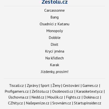
Zestolu.cz
Carcassonne
Bang
Osadníci z Katanu
Monopoly
Dobble
Dixit
Krycí jména
Na křídlech
Karak
Jízdenky, prosím!
Tiscali.cz
|
Zprávy
|
Sport
|
Ženy
|
Cestování
|
Games.cz
|
Profigamers.cz
|
ZeStolu.cz
|
Osobnosti.cz
|
Karaoketexty.cz
|
Úschovna.cz
|
Nedd.cz
|
Moulík.cz
|
Fights.cz
|
Dokina.cz
|
CZhity.cz
|
Našepeníze.cz
|
Srovnám.cz
|
StartupInsider.cz