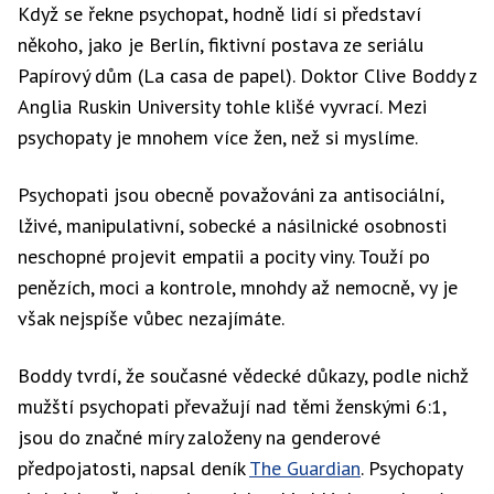
Když se řekne psychopat, hodně lidí si představí
někoho, jako je Berlín, fiktivní postava ze seriálu
Papírový dům (La casa de papel). Doktor Clive Boddy z
Anglia Ruskin University tohle klišé vyvrací. Mezi
psychopaty je mnohem více žen, než si myslíme.
Psychopati jsou obecně považováni za antisociální,
lživé, manipulativní, sobecké a násilnické osobnosti
neschopné projevit empatii a pocity viny. Touží po
penězích, moci a kontrole, mnohdy až nemocně, vy je
však nejspíše vůbec nezajímáte.
Boddy tvrdí, že současné vědecké důkazy, podle nichž
mužští psychopati převažují nad těmi ženskými 6:1,
jsou do značné míry založeny na genderové
předpojatosti, napsal deník
The Guardian
. Psychopaty