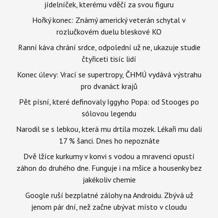
jídelníček, kterému vděčí za svou figuru
Hořký konec: Známý americký veterán schytal v
rozlučkovém duelu bleskové KO
Ranní káva chrání srdce, odpolední už ne, ukazuje studie
čtyřiceti tisíc lidí
Konec úlevy: Vrací se supertropy, ČHMÚ vydává výstrahu
pro dvanáct krajů
Pět písní, které definovaly Iggyho Popa: od Stooges po
sólovou legendu
Narodil se s lebkou, která mu drtila mozek. Lékaři mu dali
17 % šanci. Dnes ho nepoznáte
Dvě lžíce kurkumy v konvi s vodou a mravenci opustí
záhon do druhého dne. Funguje i na mšice a housenky bez
jakékoliv chemie
Google ruší bezplatné zálohy na Androidu. Zbývá už
jenom pár dní, než začne ubývat místo v cloudu