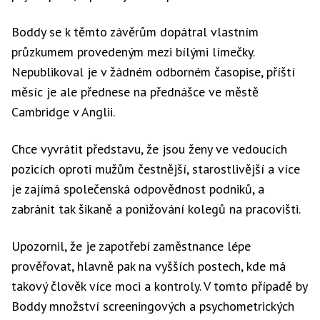
Boddy se k těmto závěrům dopátral vlastním
průzkumem provedeným mezi bílými límečky.
Nepublikoval je v žádném odborném časopise, příští
měsíc je ale přednese na přednášce ve městě
Cambridge v Anglii.
Chce vyvrátit představu, že jsou ženy ve vedoucích
pozicích oproti mužům čestnější, starostlivější a více
je zajímá společenská odpovědnost podniků, a
zabránit tak šikaně a ponižování kolegů na pracovišti.
Upozornil, že je zapotřebí zaměstnance lépe
prověřovat, hlavně pak na vyšších postech, kde má
takový člověk více moci a kontroly. V tomto případě by
Boddy množství screeningových a psychometrických