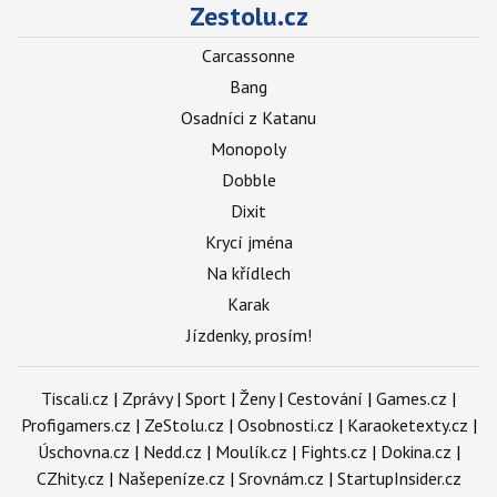
Zestolu.cz
Carcassonne
Bang
Osadníci z Katanu
Monopoly
Dobble
Dixit
Krycí jména
Na křídlech
Karak
Jízdenky, prosím!
Tiscali.cz
|
Zprávy
|
Sport
|
Ženy
|
Cestování
|
Games.cz
|
Profigamers.cz
|
ZeStolu.cz
|
Osobnosti.cz
|
Karaoketexty.cz
|
Úschovna.cz
|
Nedd.cz
|
Moulík.cz
|
Fights.cz
|
Dokina.cz
|
CZhity.cz
|
Našepeníze.cz
|
Srovnám.cz
|
StartupInsider.cz