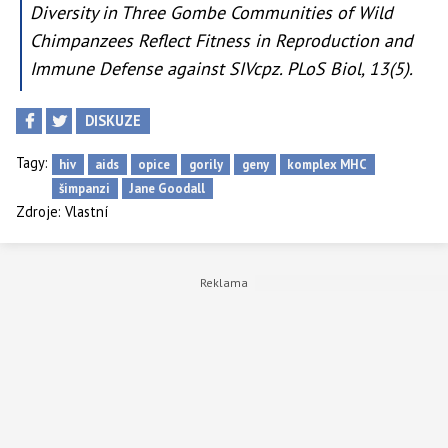
Diversity in Three Gombe Communities of Wild
Chimpanzees Reflect Fitness in Reproduction and
Immune Defense against SIVcpz. PLoS Biol, 13(5).
DISKUZE
Tagy:
hiv
aids
opice
gorily
geny
komplex MHC
šimpanzi
Jane Goodall
Zdroje:
Vlastní