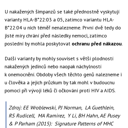
U nakažených šimpanzů se také přednostně vyskytují
varianty HLA-B*22:03 a 05, zatímco variantu HLA-
B*22:04 u nich téměř nenalezneme. První dvě tedy do
jisté míry chrání před následky nemoci, zatímco
poslední by mohla poskytovat
ochranu před nákazou
.
Další varianty by mohly souviset s větší plodností
nakažených jedinců nebo naopak náchylností
k onemocnění. Obdoby všech těchto genů nalezneme i
u člověka a jejich průzkum by tak mohl v budoucnu
pomoci při vývoji léků či očkování proti HIV a AIDS.
Zdroj: EE Wroblewski, PJ Norman, LA Guethlein,
RS Rudicell, MA Ramirez, Y Li, BH Hahn, AE Pusey
& P Parham (2015): Signature Patterns of MHC