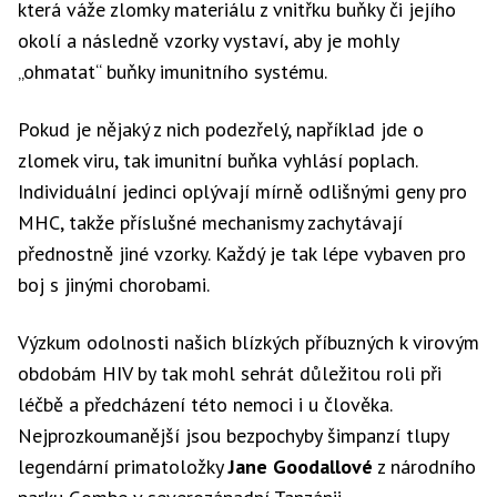
která váže zlomky materiálu z vnitřku buňky či jejího
okolí a následně vzorky vystaví, aby je mohly
„ohmatat“ buňky imunitního systému.
Pokud je nějaký z nich podezřelý, například jde o
zlomek viru, tak imunitní buňka vyhlásí poplach.
Individuální jedinci oplývají mírně odlišnými geny pro
MHC, takže příslušné mechanismy zachytávají
přednostně jiné vzorky. Každý je tak lépe vybaven pro
boj s jinými chorobami.
Výzkum odolnosti našich blízkých příbuzných k virovým
obdobám HIV by tak mohl sehrát důležitou roli při
léčbě a předcházení této nemoci i u člověka.
Nejprozkoumanější jsou bezpochyby šimpanzí tlupy
legendární primatoložky
Jane Goodallové
z národního