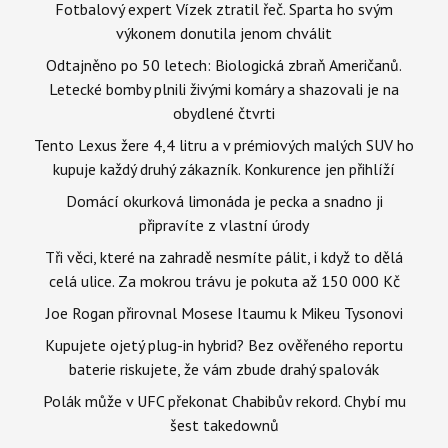
Fotbalový expert Vízek ztratil řeč. Sparta ho svým
výkonem donutila jenom chválit
Odtajněno po 50 letech: Biologická zbraň Američanů.
Letecké bomby plnili živými komáry a shazovali je na
obydlené čtvrti
Tento Lexus žere 4,4 litru a v prémiových malých SUV ho
kupuje každý druhý zákazník. Konkurence jen přihlíží
Domácí okurková limonáda je pecka a snadno ji
připravíte z vlastní úrody
Tři věci, které na zahradě nesmíte pálit, i když to dělá
celá ulice. Za mokrou trávu je pokuta až 150 000 Kč
Joe Rogan přirovnal Mosese Itaumu k Mikeu Tysonovi
Kupujete ojetý plug-in hybrid? Bez ověřeného reportu
baterie riskujete, že vám zbude drahý spalovák
Polák může v UFC překonat Chabibův rekord. Chybí mu
šest takedownů