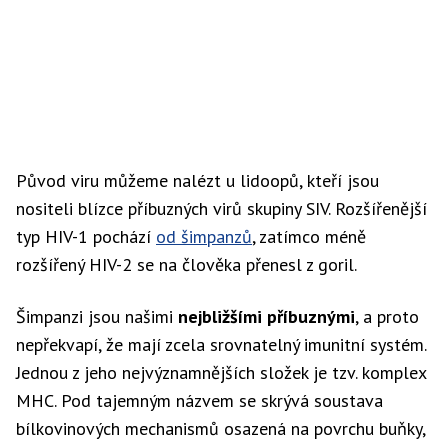
Původ viru můžeme nalézt u lidoopů, kteří jsou
nositeli blízce příbuzných virů skupiny SIV. Rozšířenější
typ HIV-1 pochází
od šimpanzů
, zatímco méně
rozšířený HIV-2 se na člověka přenesl z goril.
Šimpanzi jsou našimi
nejbližšími příbuznými
, a proto
nepřekvapí, že mají zcela srovnatelný imunitní systém.
Jednou z jeho nejvýznamnějších složek je tzv. komplex
MHC. Pod tajemným názvem se skrývá soustava
bílkovinových mechanismů osazená na povrchu buňky,