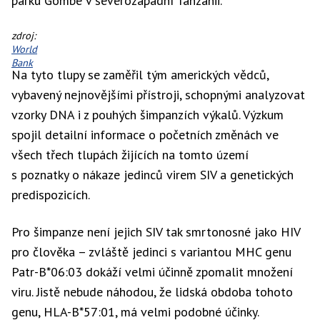
parku Gombe v severozápadní Tanzánii.
Jane
zdroj:
Goodallová
World
(vlevo)
Bank
Na tyto tlupy se zaměřil tým amerických vědců,
na
diskuzi
vybavený nejnovějšími přístroji, schopnými analyzovat
ve
vzorky DNA i z pouhých šimpanzích výkalů. Výzkum
Světové
bance
spojil detailní informace o početních změnách ve
všech třech tlupách žijících na tomto území
s poznatky o nákaze jedinců virem SIV a genetických
predispozicích.
Pro šimpanze není jejich SIV tak smrtonosné jako HIV
pro člověka – zvláště jedinci s variantou MHC genu
Patr-B*06:03 dokáží velmi účinně zpomalit množení
viru. Jistě nebude náhodou, že lidská obdoba tohoto
genu, HLA-B*57:01, má velmi podobné účinky.