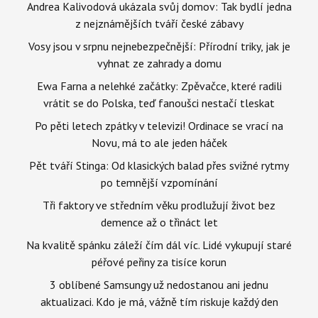
Andrea Kalivodová ukázala svůj domov: Tak bydlí jedna
z nejznámějších tváří české zábavy
Vosy jsou v srpnu nejnebezpečnější: Přírodní triky, jak je
vyhnat ze zahrady a domu
Ewa Farna a nelehké začátky: Zpěvačce, které radili
vrátit se do Polska, teď fanoušci nestačí tleskat
Po pěti letech zpátky v televizi! Ordinace se vrací na
Novu, má to ale jeden háček
Pět tváří Stinga: Od klasických balad přes svižné rytmy
po temnější vzpomínání
Tři faktory ve středním věku prodlužují život bez
demence až o třináct let
Na kvalitě spánku záleží čím dál víc. Lidé vykupují staré
péřové peřiny za tisíce korun
3 oblíbené Samsungy už nedostanou ani jednu
aktualizaci. Kdo je má, vážně tím riskuje každý den