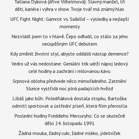
Tatiana Dyková (dříve Vilhelmová): Slavný manžel, tři
děti, kariéra i výhra v show Tvoje tvář má známý hlas
UFC Fight Night: Gamrot vs. Salkilld – výsledky a nejlepší
momenty
Nezvládl jsem to v hlavě. Čepo odhalil, co stálo za jeho
neúspěšným UFC debutem
Kdy změnit životní styl, abyste oddálili nástup demence?
Vedro už vás nedostane: Geniální trik udrží nápoj ledový
celé hodiny a zachrání i milovanou kávu
Srpnová obloha předvede něco mimořádného. Zatmění
Slunce vystřídá noc plná padajících hvězd
Líbáš jako bůh: Poledňáková dostala stopku, Bartoška
odmítl sportovat a ústřední píseň, která film přerostla
Poslední hodiny Freddieho Mercuryho: Co se skutečně
dělo 24. listopadu 1991
Žádná mouka, žádný cukr, žádné mléko, jídelníček