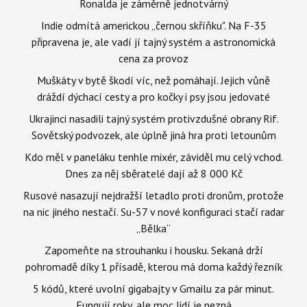
Ronalda je záměrně jednotvárný
Indie odmítá americkou „černou skříňku". Na F-35
připravena je, ale vadí jí tajný systém a astronomická
cena za provoz
Muškáty v bytě škodí víc, než pomáhají. Jejich vůně
dráždí dýchací cesty a pro kočky i psy jsou jedovaté
Ukrajinci nasadili tajný systém protivzdušné obrany Rif.
Sovětský podvozek, ale úplně jiná hra proti letounům
Kdo měl v paneláku tenhle mixér, záviděl mu celý vchod.
Dnes za něj sběratelé dají až 8 000 Kč
Rusové nasazují nejdražší letadlo proti dronům, protože
na nic jiného nestačí. Su-57 v nové konfiguraci stačí radar
„Bělka“
Zapomeňte na strouhanku i housku. Sekaná drží
pohromadě díky 1 přísadě, kterou má doma každý řezník
5 kódů, které uvolní gigabajty v Gmailu za pár minut.
Fungují roky, ale moc lidí je nezná