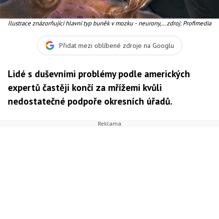
Ilustrace znázorňující hlavní typ buněk v mozku - neurony,
zdroj: Profimedia
které spolu komunikují pomocí nervových vláken - axonů.
Jak je ovlivňuje koronavirus?
Přidat mezi oblíbené zdroje na Googlu
Lidé s duševními problémy podle amerických
expertů častěji končí za mřížemi kvůli
nedostatečné podpoře okresních úřadů.