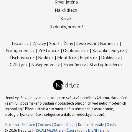
Krycí jména
Na křídlech
Karak
Jízdenky, prosím!
Tiscali.cz
|
Zprávy
|
Sport
|
Ženy
|
Cestování
|
Games.cz
|
Profigamers.cz
|
ZeStolu.cz
|
Osobnosti.cz
|
Karaoketexty.cz
|
Úschovna.cz
|
Nedd.cz
|
Moulík.cz
|
Fights.cz
|
Dokina.cz
|
CZhity.cz
|
Našepeníze.cz
|
Srovnám.cz
|
StartupInsider.cz
Denní výběr zajímavostí a novinek ze světa vědeckého výzkumu, zkoumání
vesmíru i pozemského bádání v oblastech přírodních věd nebo moderních
technologií. Píšeme čtivě a srozumitelně o tématech z astronomie,
biologie, fyziky, umělé inteligence a dalších vědeckých oborů.
Reklama
|
Redakce
|
Cookies
|
Osobní údaje
|
Kodex
|
Kontakt
|
O nás
© 2026 Nedd.cz |
TISCALI MEDIA, a.s.
|
Člen skupiny DIGNITY, s.r.o.